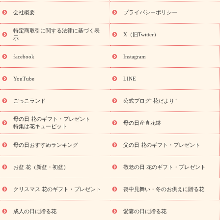
花ギフト・プレゼント特集
敬老の日 花のおすすめランキング
敬
老の日 花鉢植えのギフト・プレゼント特集
敬老の日 花とセットギ
会社概要
プライバシーポリシー
フト・プレゼント特集
敬老の日の花 全てのギフト一覧
キャン
誕生日の花を
特定商取引に関する法律に基づく表
ペーン
「きょう誕生日なんです」キャンペーン
X（旧Twitter）
示
探す
誕生日フラワーギフト
誕生日フラワーギフト特集
誕生
日フラワーギフト商品一覧
バラ
ユリ
トルコキキョウ
8月の
facebook
Instagram
誕生花(トルコキキョウ)
9月の誕生花(リンドウ)
誕生日セット
ギフト
キャンペーン
「きょう誕生日なんです」キャンペーン
YouTube
LINE
用途から探す
お祝いの花特集
当日配達特急便
お祝い商品
一覧
お祝い
開店・開業祝い
新築・引っ越し祝い
退職祝い
ごっこランド
公式ブログ“花だより”
結婚記念日
結婚祝い
出産祝い
退院祝い・快気祝い
還暦
祝い・長寿祝い
プチギフト
ペットのお祝いフラワー
お中
母の日 花のギフト・プレゼント
母の日産直花鉢
特集は花キューピット
元・暑中見舞い
敬老の日
お供え・お悔やみ
当日配達特急便
お供え
お供え・お悔やみ商品一覧
お供え・お悔やみの花
四
母の日おすすめランキング
父の日 花のギフト・プレゼント
十九日法要以降に贈る花
通夜・葬儀に贈る花
お供え お花とセッ
トギフト
お供え プリザーブドフラワー
ペットのお供えフラワー
お盆 花（新盆・初盆）
敬老の日 花のギフト・プレゼント
お盆（新盆・初盆）
その他
お祝い返し
お見舞い
お取り
寄せギフト
ビジネス用
ご自宅用
観葉植物
ミディ胡蝶蘭
クリスマス 花のギフト・プレゼント
喪中見舞い・冬のお供えに贈る花
スタイルから探す
プリザーブドフラワー
アレンジメント
花束
スタンド花
お祝い
お供え・お悔やみ
胡蝶蘭
胡蝶
成人の日に贈る花
愛妻の日に贈る花
蘭・花鉢
ミディ胡蝶蘭・お祝い
ミディ胡蝶蘭・お供え
世界初