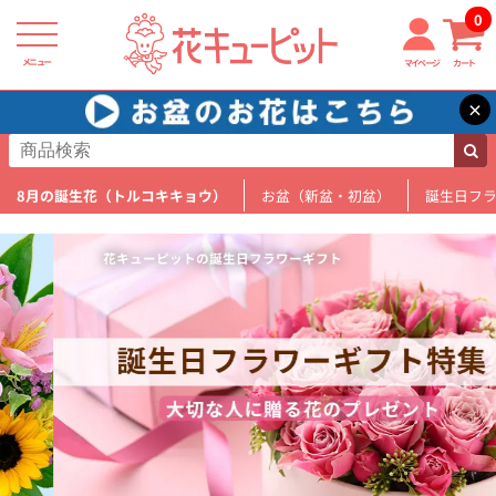
0
メニュー
マイページ
カート
×
8月の誕生花（トルコキキョウ）
お盆（新盆・初盆）
誕生日フ
花キューピットの誕生日フラワーギフト