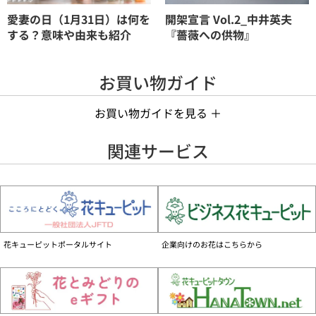
愛妻の日（1月31日）は何を
開架宣言 Vol.2_中井英夫
する？意味や由来も紹介
『薔薇への供物』
お買い物ガイド
お買い物ガイドを見る ＋
手数料について
関連サービス
お花代の他に、商品1件ごとに手数料990円（税込）がかかります。
お支払いについて
■個人のお客様
クレジットカード、GMO後払い、携帯電話会社決済、Amazon Pay、コンビニ前
払い、でのお支払いがご利用いただけます。
商品によって支払い方法が異なります。
花キューピットポータルサイト
企業向けのお花はこちらから
詳しくはご購入ガイドをご覧ください
お届けの事前確認について
お届け先へ事前に在宅確認の連絡をする場合があります。
なお、連絡がつかない場合は、ご指定の日時にお届けができない場合がございま