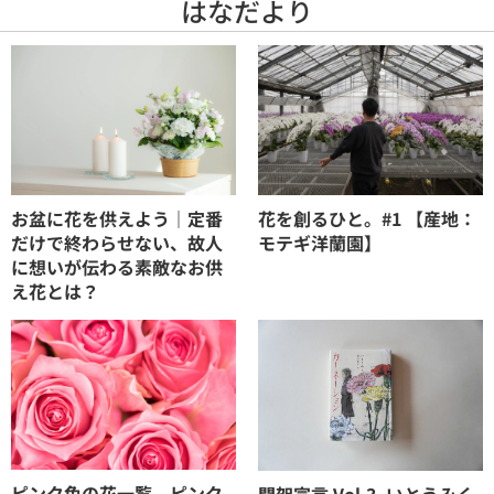
はなだより
お盆に花を供えよう｜定番
花を創るひと。#1 【産地：
だけで終わらせない、故人
モテギ洋蘭園】
に想いが伝わる素敵なお供
え花とは？
ピンク色の花一覧。ピンク
開架宣言 Vol.3_いとうみく