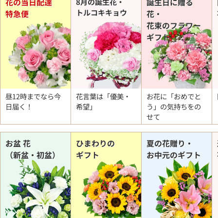
花の当日配達
8月の誕生花・
誕生日に贈る
トルコキキョウ
特急便
花・
花束のフラワー
ギフト
昼12時までなら今
花言葉は「優美・
お花に「おめでと
日届く！
希望」
う」の
気持ちをの
せて
お盆 花
ひまわりの
夏の花贈り・
（新盆・初盆）
ギフト
お中元のギフト