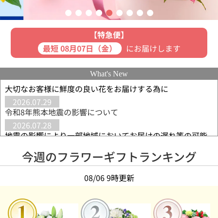
【特急便】
最短 08月07日（金）
にお届けします
What's New
大切なお客様に鮮度の良い花をお届けする為に
2026.07.29
令和8年熊本地震の影響について
2026.07.28
地震の影響により一部地域においてお届けの遅れ等の可能
性がございます
今週のフラワーギフトランキング
2026.07.24
【8月の誕生花◆トルコキキョウ】花言葉は「優美・希望」
レースのような花びらが美しい花
08/06 9時更新
2026.07.24
【敬老の日◆9月21日】長寿を願うリンドウがおすすめ
◆「元気でいてね」を込めて贈るギフト