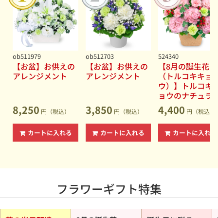
2026.07.07
【新ブランド】hanamore -ハナモア-◆もっと素直に、も
っと自由に、もっとあなたらしい花贈り。
2026.06.15
【ひまわり特集】夏を代表する花をご予算から選べます◆
男性・女性を問わず喜ばれるギフト
ob511979
ob512703
524340
【お盆】お供えの
【お盆】お供えの
【8月の誕生花
2026.06.15
アレンジメント
アレンジメント
（トルコキキョ
【夏の花贈り特集】誕生日プレゼントやお中元・暑中見舞
ウ）】トルコキ
いに◆暑い夏でも長持ちしやすい花
ョウのナチュラ
2026.06.15
なアレンジメン
8,250
3,850
4,400
【お盆（新盆・初盆）】故人への想いを込めたお供えの花
円（税込）
円（税込）
円（税込）
◆花キューピットなら地域の慣習にも対応
カートに入れる
カートに入れる
カートに入れる
2026.06.04
【セミオーダー】あなただけの特別なフラワーギフトをデ
ザインしましょう
フラワーギフト特集