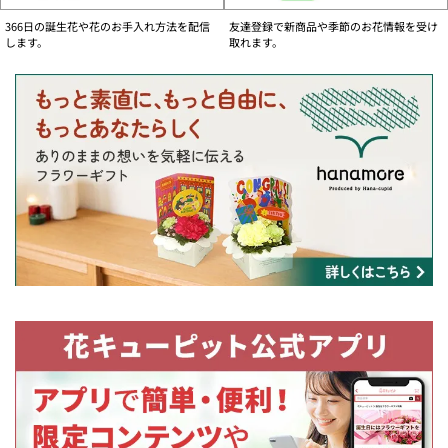
お問い合わせフォーム
366日の誕生花や花のお手入れ方法を配信
友達登録で新商品や季節のお花情報を受け
ご注文内容の変更、キャンセル及び各種お問い合わせがオンライン上でお手続き
します。
取れます。
いただけます。
【個人のお客様】
国内用・お問い合わせフォームへ
海外用・お問い合わせフォームへ
【法人のお客様】
国内用・お問い合わせフォームへ
物流事情の影響によるお届けについて
・一部の商品において、商品内容の変更をさせていただきお届けする場合がござ
います。ご注文いただきましたお花の色合いに合わせた花店のおすすめ商品をお
届けいたします。
・一部の地域でお届け日の変更のお願いをする場合がございます。
・今後の状況によりお届けの内容に変更が発生する可能性がございます。
何卒ご理解いただきますようお願い申し上げます。
大切なお客様に鮮度の良いお花をお届けする為に
より良い鮮度のお花をお届けするために、お客様のご理解・ご協力をお願いいた
します。