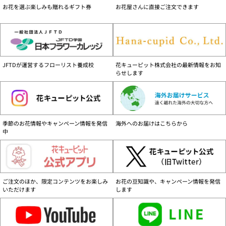
す。
お花を選ぶ楽しみも贈れるギフト券
お花屋さんに直接ご注文できます
商品配送可能地域について
離島など一部の地域を除く、日本国内のみです。
配達不能地域一覧はこちら
お届け日について
JFTDが運営するフローリスト養成校
花キューピット株式会社の最新情報をお知
お支払い方法、商品によりお届日が異なりますので、ご注意ください。
お届け日
らせします
詳細はこちら
営業時間と注文の取り扱いについて
24時間ご注文を承ります。営業時間は、年末年始除く、9:30～17:30です。
【当日扱い】 9:30～17:00ご注文分
季節のお花情報やキャンペーン情報を発信
海外へのお届けはこちらから
【翌日扱い】 17:00以降ご注文分
中
ご注意ください
花キューピット商品は花キューピット加盟店・花キューピットのみで販売してお
ります。花キューピット商品をご購入の際はご留意ください。
詳しくはこちら（PDF：116KB）
ご注文のほか、限定コンテンツをお楽しみ
お花の豆知識や、キャンペーン情報を発信
いただけます
します
セキュリティーについて
花キューピットでは安心してご利用いただけるようSSL方式による暗号化を採用
しております。