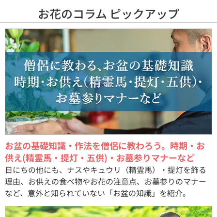
お花のコラム ピックアップ
お盆の基礎知識・作法を僧侶に教わろう。時期・お
供え(精霊馬・提灯・五供)・お墓参りマナーなど
日にちの他にも、ナスやキュウリ（精霊馬）・提灯を飾る
理由、お供えの食べ物やお花の注意点、お墓参りのマナー
など、意外と知られていない「お盆の知識」を紹介。