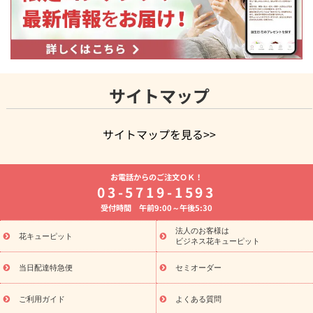
サイトマップ
サイトマップを見る>>
よく贈られる花
お祝いの花特集
誕生日フラワーギフト特集
お電話からのご注文ＯＫ！
8月の誕生花(トルコキキョウ)
開店・開業祝い
退職祝い
結
03-5719-1593
婚記念日
お供え・お悔やみ
お供え・お悔やみの花
四十九日
受付時間 午前9:00～午後5:30
法要以降に贈る花
通夜・葬儀に贈る花
胡蝶蘭・花鉢
プリザ
ーブドフラワー
季節のイベント
ひまわり ギフト・プレゼント
法人のお客様は
季節のイベント
花キューピット
特集
お盆 花（新盆・初盆）
お盆 花（新
ビジネス花キューピット
盆・初盆）
お盆 花（新盆・初盆）
お盆・お供え 花とセットギ
フト
お盆・お供え プリザーブドフラワー
ひまわり ギフト・プ
当日配達特急便
セミオーダー
レゼント特集
夏の花贈り・お中元・暑中見舞い 花のギフト特集
敬老の日におくる花ギフト・プレゼント特集
敬老の日におくる
ご利用ガイド
よくある質問