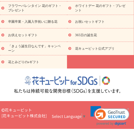
の青色胡蝶蘭
観葉植物
観葉植物
産直多肉植物
プリザーブ
フラワーバレンタイン 花のギフト・
ホワイトデー 花のギフト・プレゼ
ドフラワー
お祝い
お供え・お悔やみ
花とセットギフト
セ
プレゼント
ント
ミオーダー
プチギフト（hanamore -ハナモア-）
花とみどりの
eギフト
花キューピットのeGfit
カラー
ピンク
イエローオ
卒園卒業・入園入学祝いに贈る花
お祝いセットギフト
予
レンジ
レッド
お花の種類
バラ
ユリ
トルコキキョウ
算から探す
お祝い
お祝い・
3000円～
お祝い・
4000円～
お供えセットギフト
365日の誕生花
お祝い・
5000円～
お祝い・
7000円～
お祝い・
10000円～
「きょう誕生日なんです」キャンペ
お供え・お悔やみ
お供え・お悔やみ・
3000円～
お供え・お
花キューピット公式アプリ
ーン
悔やみ・
5000円～
お供え・お悔やみ・
7000円～
お供え・お悔
読み物
やみ・
10000円～
花とみどりのeギフト
注目されている記事
365日の誕生花カレンダー
開店・開業祝
いのマナー
定年退職祝いのマナー
お祝いを贈るときのマナー・
ルール
花キューピットのお祝いコラム一覧
誕生日のお花を「色
彩心理学」で選ぶ方法
結婚祝いの予算相場
出産祝いお役立ち情
報
転職祝いのマナー基礎知識
ペットのお祝いワンポイントアド
バイス
スタンド花（フラスタ）のマナー
お見舞いのマナーとル
ール
新築引っ越し祝いコラム
お祝い花のマナー総まとめ
職
花キューピット
場上司や先輩へ贈るお祝い花の正解は？
開店祝いの花 選び方ガイ
[
花キューピット株式会社
]
Select Language
▼
ド（早見表あり）
お供えを贈るときのマナー・ルール
花キューピットのお供え・
お悔やみ・仏花コラム一覧
花キューピットの仏花のルール・マナ