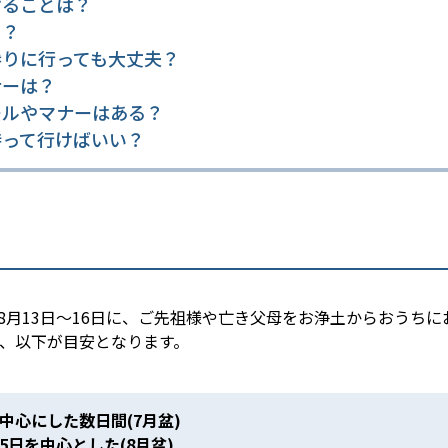
けることは？
き？
参りに行っても大丈夫？
ナーは？
ールやマナーはある？
持って行けばいい？
は8月13日〜16日に、ご先祖様や亡き父母をお浄土からおうち
、以下が目安となります。
中心にした数日間(7月盆)
5日を中心とした(8月盆)