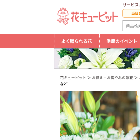
サービス
当日
よく贈られる花
季節のイベント
花キューピット
お供え・お悔やみの献花
など