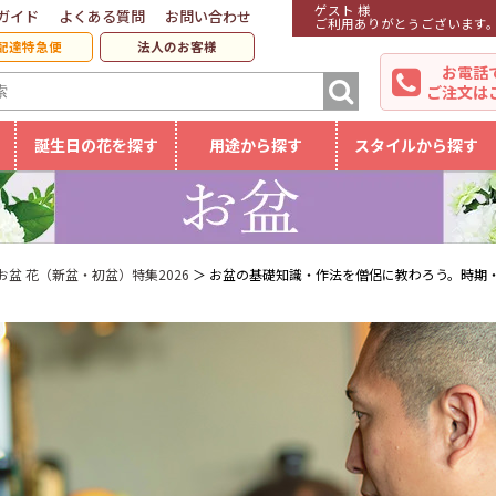
ゲスト 様
ガイド
よくある質問
お問い合わせ
ご利用ありがとうございます
配達特急便
法人のお客様
お電話
ご注文は
誕生日の花を探す
用途から探す
スタイルから探す
お盆 花（新盆・初盆）特集2026
お盆の基礎知識・作法を僧侶に教わろう。時期・