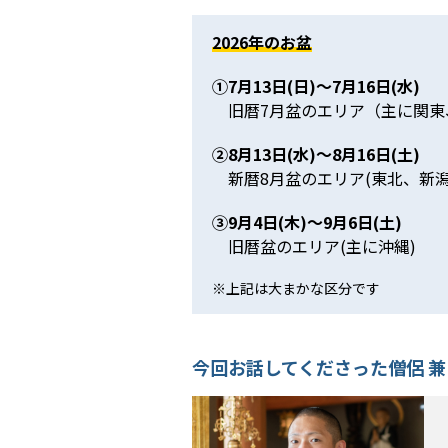
2026年のお盆
①7月13日(日)～7月16日(水)
旧暦7月盆のエリア（主に関
②8月13日(水)～8月16日(土)
新暦8月盆のエリア(東北、新
③9月4日(木)～9月6日(土)
旧暦盆のエリア(主に沖縄)
※上記は大まかな区分です
今回お話してくださった
僧侶 