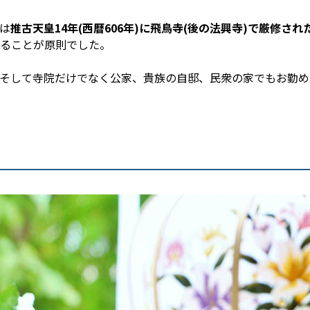
は
推古天皇14年(西暦606年)に飛鳥寺(後の法興寺)で厳修さ
ることが原則でした。
そして寺院だけでなく公家、貴族の自邸、民衆の家でもお勤め