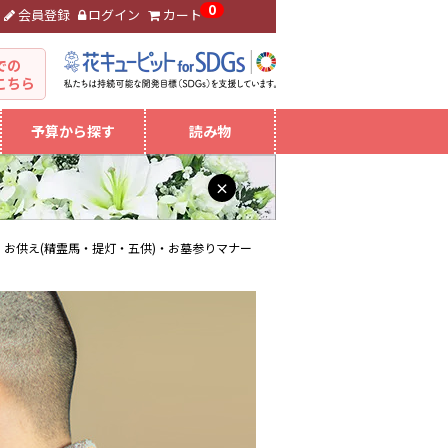
0
会員登録
ログイン
カート
。
での
こちら
予算から探す
読み物
×
お供え(精霊馬・提灯・五供)・お墓参りマナー