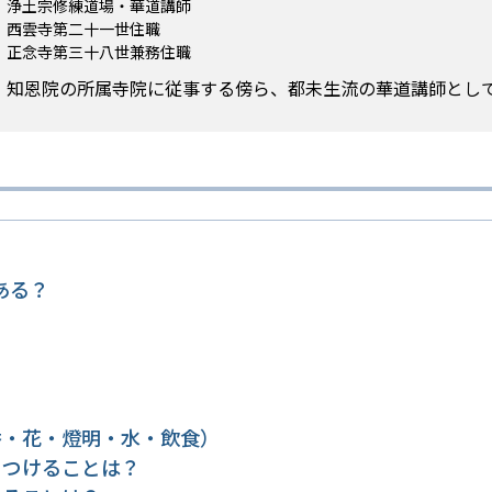
浄土宗修練道場・華道講師
西雲寺第二十一世住職
正念寺第三十八世兼務住職
知恩院の所属寺院に従事する傍ら、都未生流の華道講師とし
ある？
香・花・燈明・水・飲食）
をつけることは？