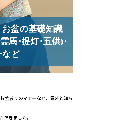
、お盆の基礎知識
霊馬･提灯･五供)･
ーなど
お墓参りのマナーなど、意外と知ら
ただきました。