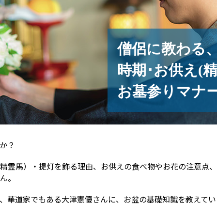
僧侶に教わる
時期･お供え(精
お墓参りマナ
か？
精霊馬）・提灯を飾る理由、お供えの食べ物やお花の注意点、
ん。
、華道家でもある大津憲優さんに、お盆の基礎知識を教えてい