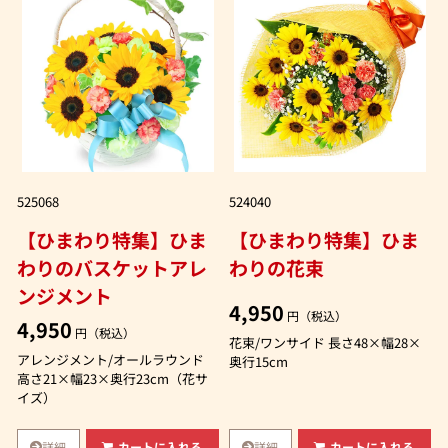
525068
524040
【ひまわり特集】ひま
【ひまわり特集】ひま
わりのバスケットアレ
わりの花束
ンジメント
4,950
円（税込）
4,950
円（税込）
花束/ワンサイド 長さ48×幅28×
アレンジメント/オールラウンド
奥行15cm
高さ21×幅23×奥行23cm（花サ
イズ）
詳細
詳細
カートに入れる
カートに入れる