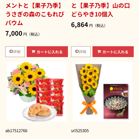
メントと【果子乃季】
と【果子乃季】山の口
うさぎの森のこもれび
どらやき10個入
バウム
6,864
円（税込）
7,000
円（税込）
詳細
詳細
カートに入れる
カートに入れる
ab17512766
srl525305