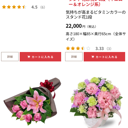
ー＆オレンジ系）
4.5
（6）
気持ちが高まるビタミンカラーの
スタンド花1段
22,000
円（税込）
高さ180×幅85×奥行65cm（全体サ
イズ）
3.33
（3）
詳細
詳細
カートに入れる
カートに入れる