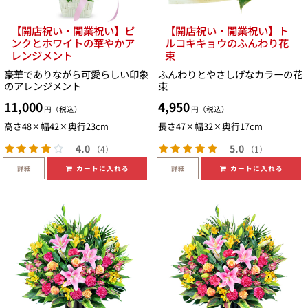
【開店祝い・開業祝い】ピ
【開店祝い・開業祝い】ト
ンクとホワイトの華やかア
ルコキキョウのふんわり花
レンジメント
束
豪華でありながら可愛らしい印象
ふんわりとやさしげなカラーの花
のアレンジメント
束
11,000
4,950
円（税込）
円（税込）
高さ48×幅42×奥行23cm
長さ47×幅32×奥行17cm
4.0
5.0
（4）
（1）
詳細
詳細
カートに入れる
カートに入れる