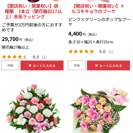
【開店祝い・開業祝い】胡
【開店祝い・開業祝い】ト
蝶蘭 3本立（開花輪白27以
ルコキキョウのブーケ
上）赤系ラッピング
ピンク×グリーンのポップなブー
ケ
ご予算が3万円前後の方におすす
めです
4,400
円（税込）
29,700
円（税込）
長さ30×幅25×奥行25cm
開花輪27輪以上
5.0
（1）
4.5
（2）
詳細
詳細
カートに入れる
カートに入れる