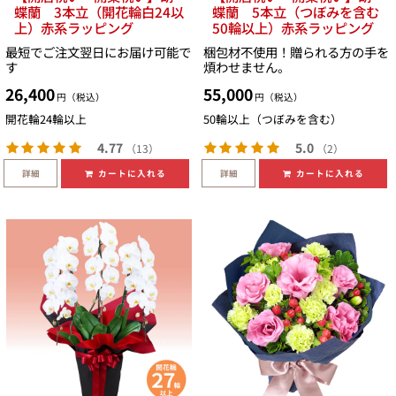
蝶蘭 3本立（開花輪白24以
蝶蘭 5本立（つぼみを含む
上）赤系ラッピング
50輪以上）赤系ラッピング
最短でご注文翌日にお届け可能で
梱包材不使用！贈られる方の手を
す
煩わせません。
26,400
55,000
円（税込）
円（税込）
開花輪24輪以上
50輪以上（つぼみを含む）
4.77
5.0
（13）
（2）
詳細
詳細
カートに入れる
カートに入れる