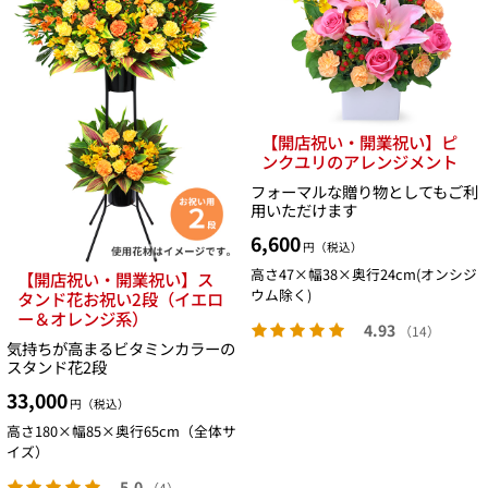
【開店祝い・開業祝い】ピ
ンクユリのアレンジメント
フォーマルな贈り物としてもご利
用いただけます
6,600
円（税込）
高さ47×幅38×奥行24cm(オンシジ
【開店祝い・開業祝い】ス
ウム除く)
タンド花お祝い2段（イエロ
ー＆オレンジ系）
4.93
（14）
気持ちが高まるビタミンカラーの
スタンド花2段
33,000
円（税込）
高さ180×幅85×奥行65cm（全体サ
イズ）
5.0
（4）