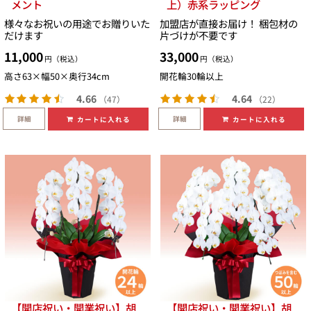
メント
上）赤系ラッピング
様々なお祝いの用途でお贈りいた
加盟店が直接お届け！ 梱包材の
だけます
片づけが不要です
11,000
33,000
円（税込）
円（税込）
高さ63×幅50×奥行34cm
開花輪30輪以上
4.66
4.64
（47）
（22）
詳細
詳細
カートに入れる
カートに入れる
【開店祝い・開業祝い】胡
【開店祝い・開業祝い】胡