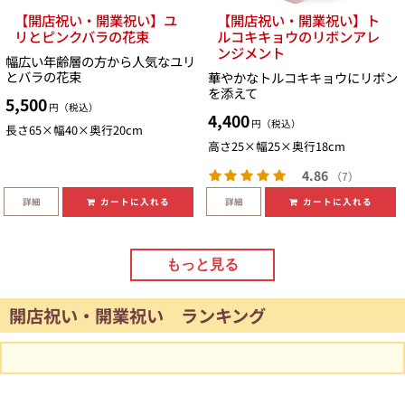
【開店祝い・開業祝い】ユ
【開店祝い・開業祝い】ト
リとピンクバラの花束
ルコキキョウのリボンアレ
ンジメント
幅広い年齢層の方から人気なユリ
とバラの花束
華やかなトルコキキョウにリボン
を添えて
5,500
円（税込）
4,400
円（税込）
長さ65×幅40×奥行20cm
高さ25×幅25×奥行18cm
4.86
（7）
詳細
詳細
カートに入れる
カートに入れる
もっと見る
開店祝い・開業祝い ランキング