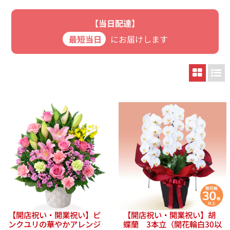
【当日配達】
最短当日
にお届けします
【開店祝い・開業祝い】ピ
【開店祝い・開業祝い】胡
ンクユリの華やかアレンジ
蝶蘭 3本立（開花輪白30以