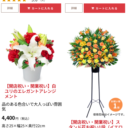
詳細
詳細
カートに入れる
カートに入れる
【開店祝い・開業祝い】白
ユリのエレガントアレンジ
メント
品のある色合いで大人っぽい雰囲
気
4,400
円（税込）
【開店祝い・開業祝い】ス
高さ25×幅25×奥行22cm
タンド花お祝い1段（イエロ