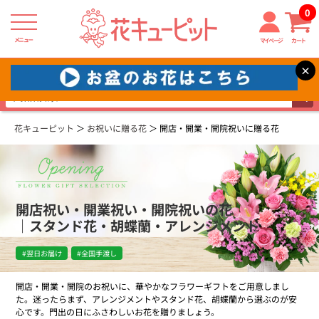
0
メニュー
マイページ
カート
×
×
お急ぎの方はこちらから＞＞
花キューピット
お祝いに贈る花
開店・開業・開院祝いに贈る花
開店祝い・開業祝い・開院祝いの花
｜スタンド花・胡蝶蘭・アレンジメント
#翌日お届け
#全国手渡し
開店・開業・開院のお祝いに、華やかなフラワーギフトをご用意しまし
た。迷ったらまず、アレンジメントやスタンド花、胡蝶蘭から選ぶのが安
心です。門出の日にふさわしいお花を贈りましょう。