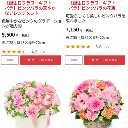
【誕生日フラワーギフト・
【誕生日フラワーギフト・
バラ】ピンクバラの華やか
バラ】ピンクバラの花束
なアレンジメント
可愛らしくも美しいピンクバラを
束ねました
色鮮やかなピンクのグラデーショ
ンが魅力的
7,150
円（税込）
5,500
円（税込）
長さ55×幅36×奥行20cm
高さ28×幅25×奥行20cm
5.0
（2）
4.5
（8）
詳細
詳細
カートに入れる
カートに入れる