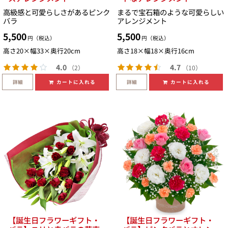
高級感と可愛らしさがあるピンク
まるで宝石箱のような可愛らしい
バラ
アレンジメント
5,500
5,500
円（税込）
円（税込）
高さ20×幅33×奥行20cm
高さ18×幅18×奥行16cm
4.0
4.7
（2）
（10）
詳細
詳細
カートに入れる
カートに入れる
【誕生日フラワーギフト・
【誕生日フラワーギフト・