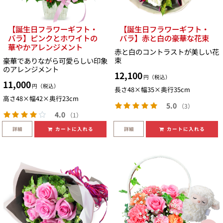
【誕生日フラワーギフト・
【誕生日フラワーギフト・
バラ】ピンクとホワイトの
バラ】赤と白の豪華な花束
華やかアレンジメント
赤と白のコントラストが美しい花
束
豪華でありながら可愛らしい印象
のアレンジメント
12,100
円（税込）
11,000
円（税込）
長さ48×幅35×奥行35cm
高さ48×幅42×奥行23cm
5.0
（3）
4.0
（1）
詳細
詳細
カートに入れる
カートに入れる