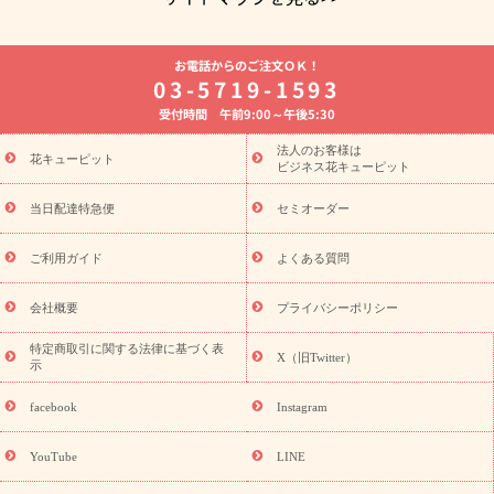
よく贈られる花
お祝いの花特集
誕生日フラワーギフト特集
お電話からのご注文ＯＫ！
8月の誕生花(トルコキキョウ)
開店・開業祝い
退職祝い
結
03-5719-1593
婚記念日
お供え・お悔やみ
お供え・お悔やみの花
四十九日
受付時間 午前9:00～午後5:30
法要以降に贈る花
通夜・葬儀に贈る花
胡蝶蘭・花鉢
プリザ
ーブドフラワー
季節のイベント
ひまわり ギフト・プレゼント
法人のお客様は
季節のイベント
花キューピット
特集
お盆 花（新盆・初盆）
お盆 花（新
ビジネス花キューピット
盆・初盆）
お盆 花（新盆・初盆）
お盆・お供え 花とセットギ
フト
お盆・お供え プリザーブドフラワー
ひまわり ギフト・プ
当日配達特急便
セミオーダー
レゼント特集
夏の花贈り・お中元・暑中見舞い 花のギフト特集
敬老の日におくる花ギフト・プレゼント特集
敬老の日におくる
ご利用ガイド
よくある質問
花ギフト・プレゼント特集
敬老の日 花のおすすめランキング
敬
老の日 花鉢植えのギフト・プレゼント特集
敬老の日 花とセットギ
会社概要
プライバシーポリシー
フト・プレゼント特集
敬老の日の花 全てのギフト一覧
キャン
ペーン
映画『ウォーターガーディアンズ』コラボキャンペーン
特定商取引に関する法律に基づく表
X（旧Twitter）
示
誕生日の花を探す
「きょう誕生日なんです」キャンペーン
誕生日フラワーギフト
誕生日フラワーギフト特集
誕生日フラワ
facebook
Instagram
ーギフト商品一覧
バラ
ユリ
トルコキキョウ
8月の誕生花
(トルコキキョウ)
9月の誕生花(リンドウ)
誕生日セットギフト
YouTube
LINE
用途か
キャンペーン
「きょう誕生日なんです」キャンペーン