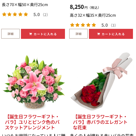
長さ70×幅50×奥行25cm
8,250
円（税込）
5.0
（2）
高さ32×幅35×奥行25cm
5.0
（3）
詳細
詳細
カートに入れる
カートに入れる
【誕生日フラワーギフト・
【誕生日フラワーギフト・
バラ】ユリとピンク色のバ
バラ】赤バラのエレガント
スケットアレンジメント
な花束
いつもお世話になっている人に贈
多くの人が憧れる赤いバラの花束