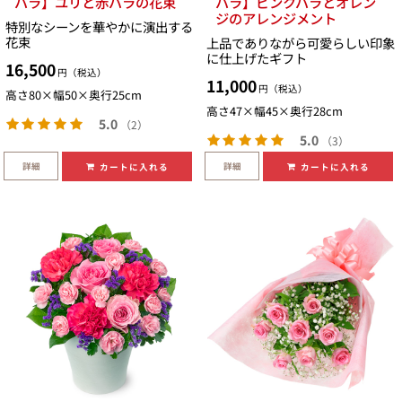
バラ】ユリと赤バラの花束
バラ】ピンクバラとオレン
ジのアレンジメント
特別なシーンを華やかに演出する
花束
上品でありながら可愛らしい印象
に仕上げたギフト
16,500
円（税込）
11,000
円（税込）
高さ80×幅50×奥行25cm
高さ47×幅45×奥行28cm
5.0
（2）
5.0
（3）
詳細
詳細
カートに入れる
カートに入れる