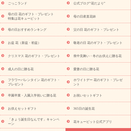
ら探す
お祝いの花特集
当日配達特急便
お祝い商品一覧
お
ごっこランド
公式ブログ“花だより”
祝い
開店・開業祝い
新築・引っ越し祝い
退職祝い
結婚記
念日
結婚祝い
出産祝い
退院祝い・快気祝い
還暦祝い・長
母の日 花のギフト・プレゼント
母の日産直花鉢
特集は花キューピット
寿祝い
プチギフト
ペットのお祝いフラワー
お中元・暑中見
舞い
敬老の日
お供え・お悔やみ
当日配達特急便 お供え
お
母の日おすすめランキング
父の日 花のギフト・プレゼント
供え・お悔やみ商品一覧
お供え・お悔やみの花
四十九日法要以
降に贈る花
通夜・葬儀に贈る花
お供え お花とセットギフト
お盆 花（新盆・初盆）
敬老の日 花のギフト・プレゼント
お供え プリザーブドフラワー
ペットのお供えフラワー
お盆（新
盆・初盆）
その他
お祝い返し
お見舞い
お取り寄せギフト
ビジネス用
ご自宅用
観葉植物
ミディ胡蝶蘭
プリザーブ
クリスマス 花のギフト・プレゼント
喪中見舞い・冬のお供えに贈る花
スタイルから探す
ドフラワー
アレンジメント
花束
スタ
ンド花
お祝い
お供え・お悔やみ
胡蝶蘭
胡蝶蘭・花鉢
ミ
成人の日に贈る花
愛妻の日に贈る花
ディ胡蝶蘭・お祝い
ミディ胡蝶蘭・お供え
世界初の青色胡蝶蘭
フラワーバレンタイン 花のギフト・
ホワイトデー 花のギフト・プレゼ
観葉植物
観葉植物
産直多肉植物
プリザーブドフラワー
プレゼント
ント
お祝い
お供え・お悔やみ
花とセットギフト
セミオーダー
プチギフト（hanamore -ハナモア-）
花とみどりのeギフト
花
卒園卒業・入園入学祝いに贈る花
お祝いセットギフト
キューピットのeGfit
カラー
ピンク
イエローオレンジ
レッ
予算から探す
ド
お花の種類
バラ
ユリ
トルコキキョウ
お供えセットギフト
365日の誕生花
お祝い
お祝い・
3000円～
お祝い・
4000円～
お祝い・
5000円～
お祝い・
7000円～
お祝い・
10000円～
お供え・お
「きょう誕生日なんです」キャンペ
花キューピット公式アプリ
ーン
悔やみ
お供え・お悔やみ・
3000円～
お供え・お悔やみ・
5000