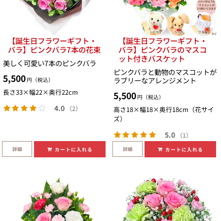
【誕生日フラワーギフト・
【誕生日フラワーギフト・
バラ】ピンクバラ7本の花束
バラ】ピンクバラのマスコ
ット付きバスケット
美しく可愛い7本のピンクバラ
ピンクバラと動物のマスコットが
5,500
ラブリーなアレンジメント
円（税込）
長さ33×幅22×奥行22cm
5,500
円（税込）
4.0
（2）
高さ18×幅18×奥行18cm（花サイ
ズ）
5.0
（1）
詳細
詳細
カートに入れる
カートに入れる