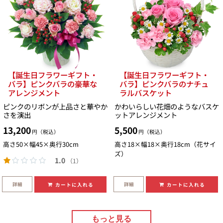
【誕生日フラワーギフト・
【誕生日フラワーギフト・
バラ】ピンクバラの豪華な
バラ】ピンクバラのナチュ
アレンジメント
ラルバスケット
ピンクのリボンが上品さと華やか
かわいらしい花畑のようなバスケ
さを演出
ットアレンジメント
13,200
5,500
円（税込）
円（税込）
高さ50×幅45×奥行30cm
高さ18×幅18×奥行18cm（花サイ
ズ）
1.0
（1）
詳細
詳細
カートに入れる
カートに入れる
もっと見る