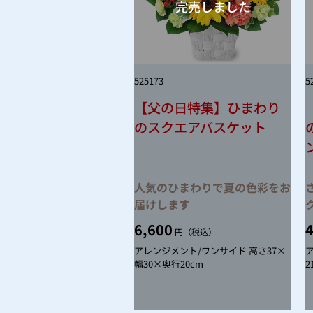
525173
5
【父の日特集】ひまわり
のスクエアバスケット
人気のひまわりで夏の色彩をお
届けします
6,600
4
円（税込）
アレンジメント/ワンサイド 高さ37×
幅30×奥行20cm
2