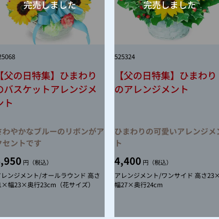
25068
525324
【父の日特集】ひまわり
【父の日特集】ひまわり
のバスケットアレンジメ
のアレンジメント
ント
さわやかなブルーのリボンがア
ひまわりの可愛いアレンジメ
クセントです
ト
,950
4,400
円（税込）
円（税込）
アレンジメント/オールラウンド 高さ
アレンジメント/ワンサイド 高さ23
1×幅23×奥行23cm（花サイズ）
幅27×奥行24cm