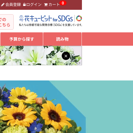
0
会員登録
ログイン
カート
。
での
こちら
予算から探す
読み物
×