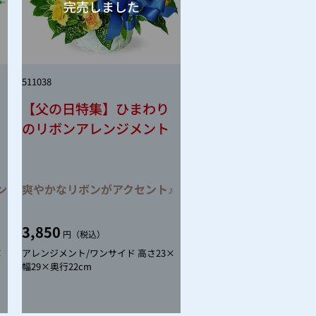
511038
【父の日特集】ひまわり
のリボンアレンジメント
ン
爽やかなリボンがアクセント♪
3,850
円（税込）
×
アレンジメント/ワンサイド 高さ23×
幅29×奥行22cm