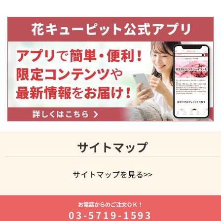
サイトマップ
サイトマップを見る>>
よく贈られる花
お祝いの花特集
誕生日フラワーギフト特集
お電話からのご注文ＯＫ！
8月の誕生花(トルコキキョウ)
開店・開業祝い
退職祝い
結
03-5719-1593
婚記念日
お供え・お悔やみ
お供え・お悔やみの花
四十九日