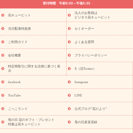
受付時間 午前9:00～午後5:30
法要以降に贈る花
通夜・葬儀に贈る花
胡蝶蘭・花鉢
プリザ
ーブドフラワー
季節のイベント
ひまわり ギフト・プレゼント
法人のお客様は
季節のイベント
花キューピット
特集
お盆 花（新盆・初盆）
お盆 花（新
ビジネス花キューピット
盆・初盆）
お盆 花（新盆・初盆）
お盆・お供え 花とセットギ
フト
お盆・お供え プリザーブドフラワー
ひまわり ギフト・プ
当日配達特急便
セミオーダー
レゼント特集
夏の花贈り・お中元・暑中見舞い 花のギフト特集
敬老の日におくる花ギフト・プレゼント特集
敬老の日におくる
ご利用ガイド
よくある質問
花ギフト・プレゼント特集
敬老の日 花のおすすめランキング
敬
老の日 花鉢植えのギフト・プレゼント特集
敬老の日 花とセットギ
会社概要
プライバシーポリシー
フト・プレゼント特集
敬老の日の花 全てのギフト一覧
キャン
誕生日の花を
特定商取引に関する法律に基づく表
ペーン
「きょう誕生日なんです」キャンペーン
X（旧Twitter）
示
探す
誕生日フラワーギフト
誕生日フラワーギフト特集
誕生
日フラワーギフト商品一覧
バラ
ユリ
トルコキキョウ
8月の
facebook
Instagram
誕生花(トルコキキョウ)
9月の誕生花(リンドウ)
誕生日セット
ギフト
キャンペーン
「きょう誕生日なんです」キャンペーン
YouTube
LINE
用途から探す
お祝いの花特集
当日配達特急便
お祝い商品
一覧
お祝い
開店・開業祝い
新築・引っ越し祝い
退職祝い
ごっこランド
公式ブログ“花だより”
結婚記念日
結婚祝い
出産祝い
退院祝い・快気祝い
還暦
祝い・長寿祝い
プチギフト
ペットのお祝いフラワー
お中
母の日 花のギフト・プレゼント
母の日産直花鉢
特集は花キューピット
元・暑中見舞い
敬老の日
お供え・お悔やみ
当日配達特急便
お供え
お供え・お悔やみ商品一覧
お供え・お悔やみの花
四