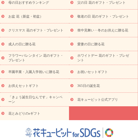
母の日おすすめランキング
父の日 花のギフト・プレゼント
十九日法要以降に贈る花
通夜・葬儀に贈る花
お供え お花とセッ
トギフト
お供え プリザーブドフラワー
ペットのお供えフラワー
お盆 花（新盆・初盆）
敬老の日 花のギフト・プレゼント
お盆（新盆・初盆）
その他
お祝い返し
お見舞い
お取り
寄せギフト
ビジネス用
ご自宅用
観葉植物
ミディ胡蝶蘭
クリスマス 花のギフト・プレゼント
喪中見舞い・冬のお供えに贈る花
スタイルから探す
プリザーブドフラワー
アレンジメント
花束
スタンド花
お祝い
お供え・お悔やみ
胡蝶蘭
胡蝶
成人の日に贈る花
愛妻の日に贈る花
蘭・花鉢
ミディ胡蝶蘭・お祝い
ミディ胡蝶蘭・お供え
世界初
の青色胡蝶蘭
観葉植物
観葉植物
産直多肉植物
プリザーブ
フラワーバレンタイン 花のギフト・
ホワイトデー 花のギフト・プレゼ
ドフラワー
お祝い
お供え・お悔やみ
花とセットギフト
セ
プレゼント
ント
ミオーダー
プチギフト（hanamore -ハナモア-）
花とみどりの
eギフト
花キューピットのeGfit
カラー
ピンク
イエローオ
卒園卒業・入園入学祝いに贈る花
お祝いセットギフト
予
レンジ
レッド
お花の種類
バラ
ユリ
トルコキキョウ
算から探す
お祝い
お祝い・
3000円～
お祝い・
4000円～
お供えセットギフト
365日の誕生花
お祝い・
5000円～
お祝い・
7000円～
お祝い・
10000円～
「きょう誕生日なんです」キャンペ
お供え・お悔やみ
お供え・お悔やみ・
3000円～
お供え・お
花キューピット公式アプリ
ーン
悔やみ・
5000円～
お供え・お悔やみ・
7000円～
お供え・お悔
読み物
やみ・
10000円～
花とみどりのeギフト
注目されている記事
365日の誕生花カレンダー
開店・開業祝
いのマナー
定年退職祝いのマナー
お祝いを贈るときのマナー・
ルール
花キューピットのお祝いコラム一覧
誕生日のお花を「色