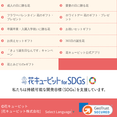
スタイルから探す
ドフラワー
アレンジメント
花束
スタ
ンド花
お祝い
お供え・お悔やみ
胡蝶蘭
胡蝶蘭・花鉢
ミ
成人の日に贈る花
愛妻の日に贈る花
ディ胡蝶蘭・お祝い
ミディ胡蝶蘭・お供え
世界初の青色胡蝶蘭
フラワーバレンタイン 花のギフト・
ホワイトデー 花のギフト・プレゼ
観葉植物
観葉植物
産直多肉植物
プリザーブドフラワー
プレゼント
ント
お祝い
お供え・お悔やみ
花とセットギフト
セミオーダー
プチギフト（hanamore -ハナモア-）
花とみどりのeギフト
花
卒園卒業・入園入学祝いに贈る花
お祝いセットギフト
キューピットのeGfit
カラー
ピンク
イエローオレンジ
レッ
予算から探す
ド
お花の種類
バラ
ユリ
トルコキキョウ
お供えセットギフト
365日の誕生花
お祝い
お祝い・
3000円～
お祝い・
4000円～
お祝い・
5000円～
お祝い・
7000円～
お祝い・
10000円～
お供え・お
「きょう誕生日なんです」キャンペ
花キューピット公式アプリ
ーン
悔やみ
お供え・お悔やみ・
3000円～
お供え・お悔やみ・
5000
円～
お供え・お悔やみ・
7000円～
お供え・お悔やみ・
10000
花とみどりのeギフト
読み物
円～
注目されている記事
365日の誕生花カレンダー
開店・開業祝
いのマナー
定年退職祝いのマナー
お祝いを贈るときのマナー・
ルール
花キューピットのお祝いコラム一覧
誕生日のお花を「色
彩心理学」で選ぶ方法
結婚祝いの予算相場
出産祝いお役立ち情
報
転職祝いのマナー基礎知識
ペットのお祝いワンポイントアド
バイス
スタンド花（フラスタ）のマナー
お見舞いのマナーとル
花キューピット
ール
新築引っ越し祝いコラム
お祝い花のマナー総まとめ
職
[
花キューピット株式会社
]
Select Language
▼
場上司や先輩へ贈るお祝い花の正解は？
開店祝いの花 選び方ガイ