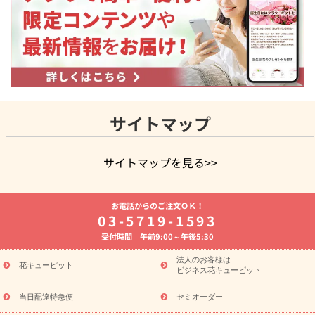
サイトマップ
サイトマップを見る>>
よく贈られる花
お祝いの花特集
誕生日フラワーギフト特集
お電話からのご注文ＯＫ！
8月の誕生花(トルコキキョウ)
開店・開業祝い
退職祝い
結
03-5719-1593
婚記念日
お供え・お悔やみ
お供え・お悔やみの花
四十九日
受付時間 午前9:00～午後5:30
法要以降に贈る花
通夜・葬儀に贈る花
胡蝶蘭・花鉢
プリザ
ーブドフラワー
季節のイベント
ひまわり ギフト・プレゼント
法人のお客様は
季節のイベント
花キューピット
特集
お盆 花（新盆・初盆）
お盆 花（新
ビジネス花キューピット
盆・初盆）
お盆 花（新盆・初盆）
お盆・お供え 花とセットギ
フト
お盆・お供え プリザーブドフラワー
ひまわり ギフト・プ
当日配達特急便
セミオーダー
レゼント特集
夏の花贈り・お中元・暑中見舞い 花のギフト特集