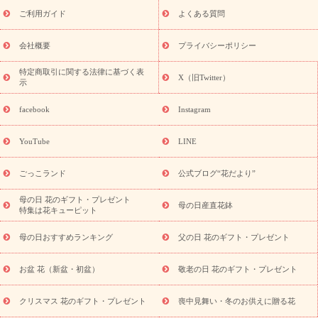
敬老の日におくる花ギフト・プレゼント特集
敬老の日におくる
ご利用ガイド
よくある質問
花ギフト・プレゼント特集
敬老の日 花のおすすめランキング
敬
老の日 花鉢植えのギフト・プレゼント特集
敬老の日 花とセットギ
会社概要
プライバシーポリシー
フト・プレゼント特集
敬老の日の花 全てのギフト一覧
キャン
ペーン
映画『ウォーターガーディアンズ』コラボキャンペーン
特定商取引に関する法律に基づく表
X（旧Twitter）
示
誕生日の花を探す
「きょう誕生日なんです」キャンペーン
誕生日フラワーギフト
誕生日フラワーギフト特集
誕生日フラワ
facebook
Instagram
ーギフト商品一覧
バラ
ユリ
トルコキキョウ
8月の誕生花
(トルコキキョウ)
9月の誕生花(リンドウ)
誕生日セットギフト
YouTube
LINE
用途か
キャンペーン
「きょう誕生日なんです」キャンペーン
ら探す
お祝いの花特集
当日配達特急便
お祝い商品一覧
お
ごっこランド
公式ブログ“花だより”
祝い
開店・開業祝い
新築・引っ越し祝い
退職祝い
結婚記
念日
結婚祝い
出産祝い
退院祝い・快気祝い
還暦祝い・長
母の日 花のギフト・プレゼント
母の日産直花鉢
特集は花キューピット
寿祝い
プチギフト
ペットのお祝いフラワー
お中元・暑中見
舞い
敬老の日
お供え・お悔やみ
当日配達特急便 お供え
お
母の日おすすめランキング
父の日 花のギフト・プレゼント
供え・お悔やみ商品一覧
お供え・お悔やみの花
四十九日法要以
降に贈る花
通夜・葬儀に贈る花
お供え お花とセットギフト
お盆 花（新盆・初盆）
敬老の日 花のギフト・プレゼント
お供え プリザーブドフラワー
ペットのお供えフラワー
お盆（新
盆・初盆）
その他
お祝い返し
お見舞い
お取り寄せギフト
ビジネス用
ご自宅用
観葉植物
ミディ胡蝶蘭
プリザーブ
クリスマス 花のギフト・プレゼント
喪中見舞い・冬のお供えに贈る花