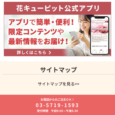
サイトマップ
サイトマップを見る>>
よく贈られる花
お祝いの花特集
誕生日フラワーギフト特集
お電話からのご注文ＯＫ！
8月の誕生花(トルコキキョウ)
開店・開業祝い
退職祝い
結
03-5719-1593
婚記念日
お供え・お悔やみ
お供え・お悔やみの花
四十九日
受付時間 午前9:00～午後5:30
法要以降に贈る花
通夜・葬儀に贈る花
胡蝶蘭・花鉢
プリザ