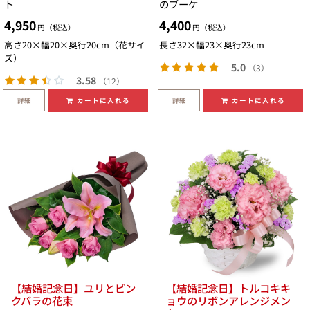
ト
のブーケ
4,950
4,400
円（税込）
円（税込）
高さ20×幅20×奥行20cm（花サイ
長さ32×幅23×奥行23cm
ズ）
5.0
（3）
3.58
（12）
詳細
詳細
カートに入れる
カートに入れる
【結婚記念日】ユリとピン
【結婚記念日】トルコキキ
クバラの花束
ョウのリボンアレンジメン