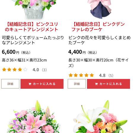
【結婚記念日】ピンクユリ
【結婚記念日】ピンクデン
のキュートアレンジメント
ファレのブーケ
可愛らしくてボリュームたっぷり
ピンクの花々を可愛らしくまとめ
なアレンジメント
たブーケ
6,600
4,400
円（税込）
円（税込）
高さ36×幅31×奥行23cm
長さ30×幅30×奥行20cm（花サイ
ズ）
4.0
（3）
4.8
（5）
詳細
詳細
カートに入れる
カートに入れる