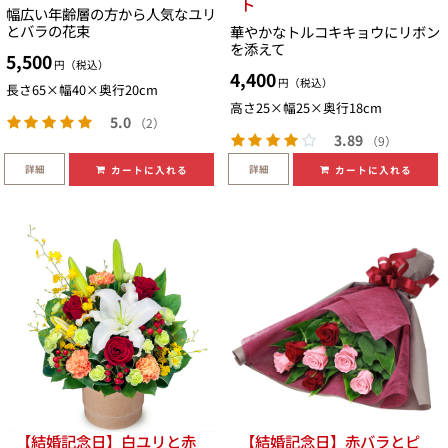
ト
幅広い年齢層の方から人気なユリ
とバラの花束
華やかなトルコキキョウにリボン
を添えて
5,500
円（税込）
4,400
円（税込）
長さ65×幅40×奥行20cm
高さ25×幅25×奥行18cm
5.0
（2）
3.89
（9）
詳細
詳細
カートに入れる
カートに入れる
【結婚記念日】白ユリと赤
【結婚記念日】赤バラとピ