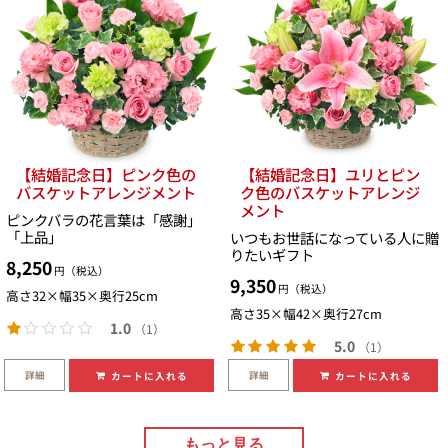
【結婚記念日】ピンク色の
【結婚記念日】ユリとピン
バスケットアレンジメント
ク色のバスケットアレンジ
メント
ピンクバラの花言葉は「感謝」
「上品」
いつもお世話になっている人に贈
りたいギフト
8,250
円（税込）
9,350
円（税込）
高さ32×幅35×奥行25cm
高さ35×幅42×奥行27cm
1.0
（1）
5.0
（1）
詳細
詳細
カートに入れる
カートに入れる
もっと見る