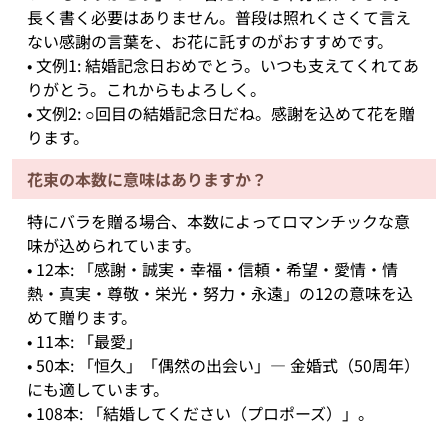
長く書く必要はありません。普段は照れくさくて言え
ない感謝の言葉を、お花に託すのがおすすめです。
• 文例1: 結婚記念日おめでとう。いつも支えてくれてあ
りがとう。これからもよろしく。
• 文例2: ○回目の結婚記念日だね。感謝を込めて花を贈
ります。
花束の本数に意味はありますか？
特にバラを贈る場合、本数によってロマンチックな意
味が込められています。
• 12本: 「感謝・誠実・幸福・信頼・希望・愛情・情
熱・真実・尊敬・栄光・努力・永遠」の12の意味を込
めて贈ります。
• 11本: 「最愛」
• 50本: 「恒久」「偶然の出会い」— 金婚式（50周年）
にも適しています。
• 108本: 「結婚してください（プロポーズ）」。