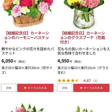
【結婚記念日】カーネーシ
【結婚記念日】カーネーシ
ョンのハーモニーバスケッ
ョンのグラスブーケ（花瓶
ト
付き）
鮮やかなピンクの花々を詰めたバ
花もちの良いカーネーションを人
スケット
気な色味で合わせました
6,050
4,950
円（税込）
円（税込）
高さ20×幅30×奥行20cm（花サイ
高さ21×幅15×奥行15cm（グラス
ズ）
含む）
4.67
（3）
詳細
詳細
カートに入れる
カートに入れる