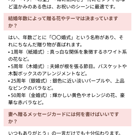
ど温かみのある色は、お祝いのシーンに最適です。
結婚年数によって贈る花やテーマは決まっています
か？
はい、年数ごとに「〇〇婚式」という名称があり、そ
れにちなんだ贈り物が喜ばれます。
• 1周年（紙婚式）: 真っ白な関係を象徴するホワイト系
の花など。
• 5周年（木婚式）: 夫婦が根を張る節目。バスケットや
木製ボックスのアレンジメントなど。
• 25周年（銀婚式）: 銀色に近い淡いパープルや、上品
なピンクのバラなど。
• 50周年（金婚式）: 輝かしい黄色やオレンジの花、豪
華な赤バラなど。
妻へ贈るメッセージカードには何を書けばいいです
か？
いつもありがとう」の一言だけでも十分伝わります。