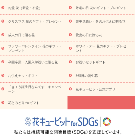
降に贈る花
通夜・葬儀に贈る花
お供え お花とセットギフト
お盆 花（新盆・初盆）
敬老の日 花のギフト・プレゼント
お供え プリザーブドフラワー
ペットのお供えフラワー
お盆（新
盆・初盆）
その他
お祝い返し
お見舞い
お取り寄せギフト
ビジネス用
ご自宅用
観葉植物
ミディ胡蝶蘭
プリザーブ
クリスマス 花のギフト・プレゼント
喪中見舞い・冬のお供えに贈る花
スタイルから探す
ドフラワー
アレンジメント
花束
スタ
ンド花
お祝い
お供え・お悔やみ
胡蝶蘭
胡蝶蘭・花鉢
ミ
成人の日に贈る花
愛妻の日に贈る花
ディ胡蝶蘭・お祝い
ミディ胡蝶蘭・お供え
世界初の青色胡蝶蘭
フラワーバレンタイン 花のギフト・
ホワイトデー 花のギフト・プレゼ
観葉植物
観葉植物
産直多肉植物
プリザーブドフラワー
プレゼント
ント
お祝い
お供え・お悔やみ
花とセットギフト
セミオーダー
プチギフト（hanamore -ハナモア-）
花とみどりのeギフト
花
卒園卒業・入園入学祝いに贈る花
お祝いセットギフト
キューピットのeGfit
カラー
ピンク
イエローオレンジ
レッ
予算から探す
ド
お花の種類
バラ
ユリ
トルコキキョウ
お供えセットギフト
365日の誕生花
お祝い
お祝い・
3000円～
お祝い・
4000円～
お祝い・
5000円～
お祝い・
7000円～
お祝い・
10000円～
お供え・お
「きょう誕生日なんです」キャンペ
花キューピット公式アプリ
ーン
悔やみ
お供え・お悔やみ・
3000円～
お供え・お悔やみ・
5000
円～
お供え・お悔やみ・
7000円～
お供え・お悔やみ・
10000
花とみどりのeギフト
読み物
円～
注目されている記事
365日の誕生花カレンダー
開店・開業祝
いのマナー
定年退職祝いのマナー
お祝いを贈るときのマナー・
ルール
花キューピットのお祝いコラム一覧
誕生日のお花を「色
彩心理学」で選ぶ方法
結婚祝いの予算相場
出産祝いお役立ち情