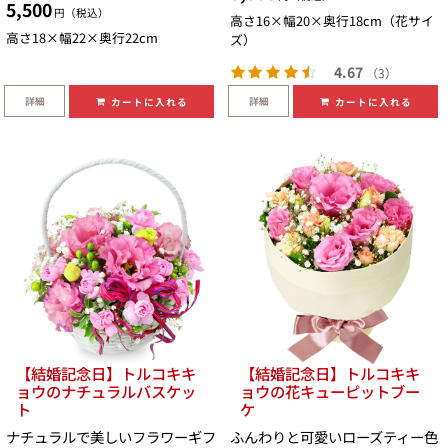
5,500
円（税込）
高さ16×幅20×奥行18cm（花サイ
高さ18×幅22×奥行22cm
ズ）
4.67
（3）
詳細
詳細
カートに入れる
カートに入れる
【結婚記念日】トルコキキ
【結婚記念日】トルコキキ
ョウのナチュラルバスケッ
ョウの花キューピットブー
ト
ケ
ナチュラルで美しいフラワーギフ
ふんわりと可愛いローズティー色