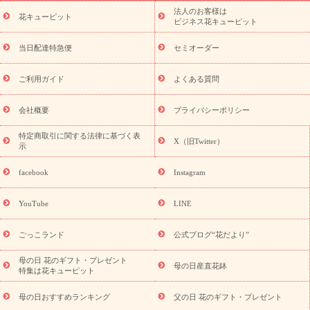
ーブドフラワー
季節のイベント
ひまわり ギフト・プレゼント
法人のお客様は
季節のイベント
花キューピット
特集
お盆 花（新盆・初盆）
お盆 花（新
ビジネス花キューピット
盆・初盆）
お盆 花（新盆・初盆）
お盆・お供え 花とセットギ
フト
お盆・お供え プリザーブドフラワー
ひまわり ギフト・プ
当日配達特急便
セミオーダー
レゼント特集
夏の花贈り・お中元・暑中見舞い 花のギフト特集
敬老の日におくる花ギフト・プレゼント特集
敬老の日におくる
ご利用ガイド
よくある質問
花ギフト・プレゼント特集
敬老の日 花のおすすめランキング
敬
老の日 花鉢植えのギフト・プレゼント特集
敬老の日 花とセットギ
会社概要
プライバシーポリシー
フト・プレゼント特集
敬老の日の花 全てのギフト一覧
キャン
ペーン
映画『ウォーターガーディアンズ』コラボキャンペーン
特定商取引に関する法律に基づく表
X（旧Twitter）
示
誕生日の花を探す
「きょう誕生日なんです」キャンペーン
誕生日フラワーギフト
誕生日フラワーギフト特集
誕生日フラワ
facebook
Instagram
ーギフト商品一覧
バラ
ユリ
トルコキキョウ
8月の誕生花
(トルコキキョウ)
9月の誕生花(リンドウ)
誕生日セットギフト
YouTube
LINE
用途か
キャンペーン
「きょう誕生日なんです」キャンペーン
ら探す
お祝いの花特集
当日配達特急便
お祝い商品一覧
お
ごっこランド
公式ブログ“花だより”
祝い
開店・開業祝い
新築・引っ越し祝い
退職祝い
結婚記
念日
結婚祝い
出産祝い
退院祝い・快気祝い
還暦祝い・長
母の日 花のギフト・プレゼント
母の日産直花鉢
特集は花キューピット
寿祝い
プチギフト
ペットのお祝いフラワー
お中元・暑中見
舞い
敬老の日
お供え・お悔やみ
当日配達特急便 お供え
お
母の日おすすめランキング
父の日 花のギフト・プレゼント
供え・お悔やみ商品一覧
お供え・お悔やみの花
四十九日法要以