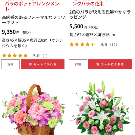
バラのポットアレンジメン
ンクバラの花束
ト
2色のバラが映える色鮮やかなラ
ッピング
高級感のあるフォーマルなフラワ
ーギフト
5,500
円（税込）
9,350
円（税込）
長さ62×幅35×奥行16cm
高さ45×幅35×奥行23cm（オンシ
4.5
（12）
ジウムを除く）
5.0
（1）
詳細
詳細
カートに入れる
カートに入れる