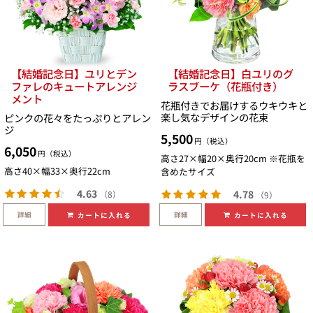
【結婚記念日】ユリとデン
【結婚記念日】白ユリのグ
ファレのキュートアレンジ
ラスブーケ（花瓶付き）
メント
花瓶付きでお届けするウキウキと
楽し気なデザインの花束
ピンクの花々をたっぷりとアレン
ジ
5,500
円（税込）
6,050
円（税込）
高さ27×幅20×奥行20cm ※花瓶を
高さ40×幅33×奥行22cm
含めたサイズ
4.63
4.78
（8）
（9）
詳細
詳細
カートに入れる
カートに入れる