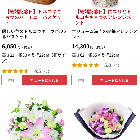
【結婚記念日】トルコキキ
【結婚記念日】白ユリとト
ョウのハーモニーバスケッ
ルコキキョウのアレンジメ
ト
ント
優しい色のトルコキキョウが映え
ボリューム満点の豪華アレンジメ
るバスケット
ント
6,050
14,300
円（税込）
円（税込）
高さ21×幅30×奥行22cm（花サイ
高さ62×幅55×奥行32cm
ズ）
5.0
（1）
4.5
（2）
詳細
詳細
カートに入れる
カートに入れる