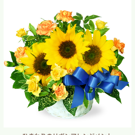
だいだいエール：麦芽（外国製造）、ホップ、福来みかん、福来みかん果汁