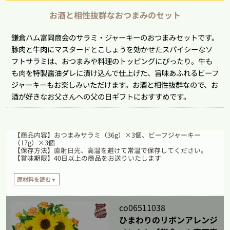
お酒と相性抜群なおつまみのセット
鎌倉ハム富岡商会のサラミ・ジャーキーのおつまみセットです。
豚肉と牛肉にマスタードとこしょうを効かせたスパイシーなソ
フトサラミは、おつまみや料理のトッピングにぴったり。牛も
も肉を特製醤油ダレに漬け込んで仕上げた、旨味あふれるビーフ
ジャーキーもお楽しみいただけます。お酒と相性抜群なので、お
酒が好きなお父さんへの父の日ギフトにおすすめです。
【商品内容】おつまみサラミ（36g）×3個、ビーフジャーキー
（17g）×3個
【保存方法】直射日光、高温を避けて常温で保存してください。
【賞味期限】40日以上の商品をお送りいたします
原材料を読む▼
【原材料】
おつまみサラミ：畜肉（豚肉（輸入、国産）、牛肉）、豚脂肪、水あめ、食
co06511038
塩、香辛料、乳たん白／調味料（アミノ酸等）、リン酸塩（Na）、酸化防止剤
ひまわりのリボンアレンジ
（ビタミンC）、発色剤（硝酸K、亜硝酸Na）、香辛料抽出物、（一部に乳成
分・牛肉・豚肉を含む）