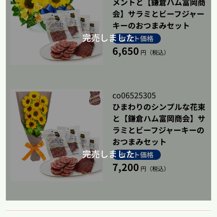
メントと【鎌倉ハム富岡商
会】サラミとビーフジャー
ビーフジャーキー：牛肉（輸入）、水あめ、しょうゆ、ワイン風調味料、発酵調
味料、食塩、乳たん白、たん白加水分解物／リン酸塩（Na）、トレハロース、
キーのおつまみセット
調味料（アミノ酸等）、発色剤（亜硝酸Na）、香辛料抽出物、（一部に乳成
分・小麦・牛肉・大豆を含む）
セット価格
6,650
円（税込）
co06525305
ひまわりのシンプルな花束
と【鎌倉ハム富岡商会】サ
ラミとビーフジャーキーの
おつまみセット
セット価格
7,200
円（税込）