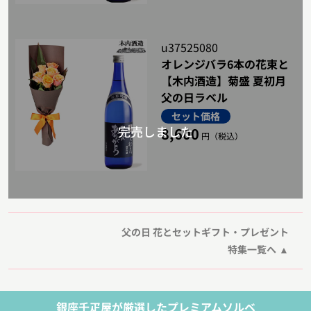
u37525080
オレンジバラ6本の花束と
【木内酒造】菊盛 夏初月
父の日ラベル
セット価格
8,600
円（税込）
父の日 花とセットギフト・プレゼント
特集一覧へ
銀座千疋屋が厳選したプレミアムソルベ