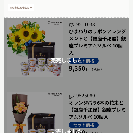
3. マンゴー：アルフォンソマンゴーとアップルマンゴーの果汁を60%使用
したソルベ。濃厚な中にもサッパリとした果実感を楽しめます。
原材料を読む▼
4. 柚子はちみつ：カナダ産の最高級はちみつと、香り高い国産柚子の果肉
【原材料】
がたっぷり入った爽やかな甘さのソルベです。
メロン：メロンピューレ（国内製造）、砂糖、水あめ、洋酒、香料、安定剤
gs19511038
（増粘多糖類）
ひまわりのリボンアレンジ
5. ゴールデンパイン：ジューシーで濃厚な甘みを含んだ、ゴールデンパイン
の果汁をたっぷりと使用しました。
ストロベリー：いちごピューレ（国内製造）、砂糖、レモン果汁、洋酒、水あ
メントと【銀座千疋屋】銀
め、安定剤（増粘多糖類）、香料
座プレミアムソルベ 10個
柚子はちみつ：柚子果汁（国内製造）、砂糖、はちみつ、柚子皮シロップ漬
入
け、クリーム（乳成分を含む）、乳化剤、安定剤（増粘多糖類）
セット価格
ゴールデンパインアップル：パインアップル果汁（コスタリカ製造）、砂糖、
9,350
パインアップルシロップ漬け、グルコマンナン、クリーム（乳成分を含む）、洋
円（税込）
酒、乳化剤、安定剤（増粘多糖類）、香料、酸味料
マンゴー：マンゴーピューレ（インド製造、エクアドル製造）、砂糖、クリー
ム（乳成分を含む）、安定剤（増粘多糖類）、乳化剤
gs19525080
オレンジバラ6本の花束と
【銀座千疋屋】銀座プレミ
アムソルベ 10個入
セット価格
9,900