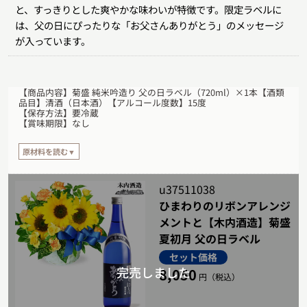
と、すっきりとした爽やかな味わいが特徴です。限定ラベルに
は、父の日にぴったりな「お父さんありがとう」のメッセージ
が入っています。
【商品内容】菊盛 純米吟造り 父の日ラベル（720ml）×1本【酒類
品目】清酒（日本酒）【アルコール度数】15度
【保存方法】要冷蔵
【賞味期限】なし
原材料を読む▼
【原材料】
米（国産）、米こうじ（国産米）
u37511038
ひまわりのリボンアレンジ
メントと【木内酒造】菊盛
夏初月 父の日ラベル
セット価格
8,050
円（税込）