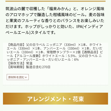
筑波山の麓で収穫した「福来みかん」と、オレンジ風味
のアロマホップで醸造した柑橘風味のビール。麦の旨味
と果実のフルーティな香りとのバランスをお楽しみいた
だけます。ホップがしっかりと効いた、IPA(インディア
ペールエール)スタイルです。
【商品内容】父の日ラベル ニッポニア（330ml）×1本、ホワイト
エール（330ml）×1本、アンバーエール（330ml）×1本、だいだ
いエール（330ml）×1本、常陸野タンブラー×1個【酒類品目】ビ
ール【アルコール度数】ホワイトエール：5.5%、父の日ラベル ニ
ッポニア・アンバーエール・だいだいエール：6%
【保存方法】常温
【賞味期限】製造日含む270日
原材料を読む▼
【原材料】
父の日ラベル ニッポニア：麦芽（国内製造）、ホップ、米
ホワイトエール：麦芽（大麦麦芽、小麦麦芽）（外国製造）、ホップ、小麦、
アレンジメント・花束
濃縮オレンジ果汁、オレンジピール、コリアンダーシード、ナツメグ
アンバーエール：麦芽（外国製造）、ホップ