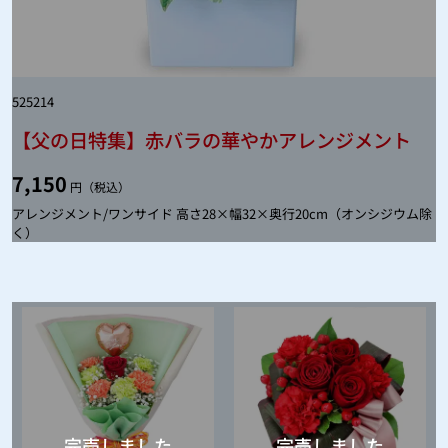
525214
【父の日特集】赤バラの華やかアレンジメント
7,150
円（税込）
アレンジメント/ワンサイド 高さ28×幅32×奥行20cm（オンシジウム除
く）