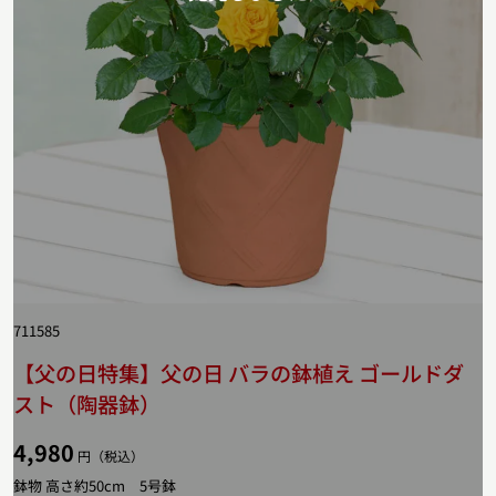
711585
【父の日特集】父の日 バラの鉢植え ゴールドダ
スト（陶器鉢）
4,980
円（税込）
鉢物 高さ約50cm 5号鉢