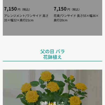
7,150
7,150
円（税込）
円（税込）
アレンジメント/ワンサイド 高さ
花束/ワンサイド 長さ55×幅36×
35×幅32×奥行21cm
奥行20cm
父の日 バラ
花鉢植え