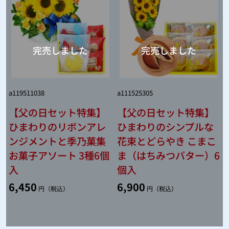
a119511038
a111525305
【父の日セット特集】
【父の日セット特集】
ひまわりのリボンアレ
ひまわりのシンプルな
ンジメントと季乃菓集
花束とどらやき こまこ
お菓子アソート 3種6個
ま（はちみつバター）6
入
個入
6,450
6,900
円（税込）
円（税込）