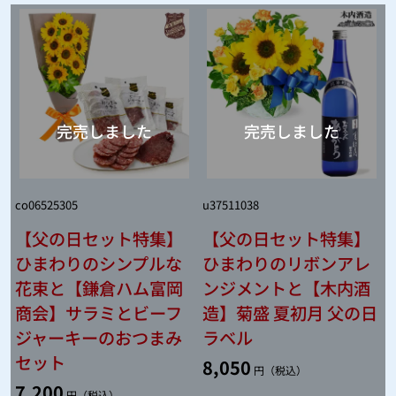
co06525305
u37511038
【父の日セット特集】
【父の日セット特集】
ひまわりのシンプルな
ひまわりのリボンアレ
花束と【鎌倉ハム富岡
ンジメントと【木内酒
商会】サラミとビーフ
造】菊盛 夏初月 父の日
ジャーキーのおつまみ
ラベル
セット
8,050
円（税込）
7,200
円（税込）