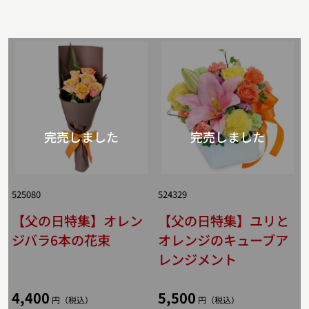
525080
524329
【父の日特集】オレン
【父の日特集】ユリと
ジバラ6本の花束
オレンジのキューブア
レンジメント
4,400
5,500
円（税込）
円（税込）