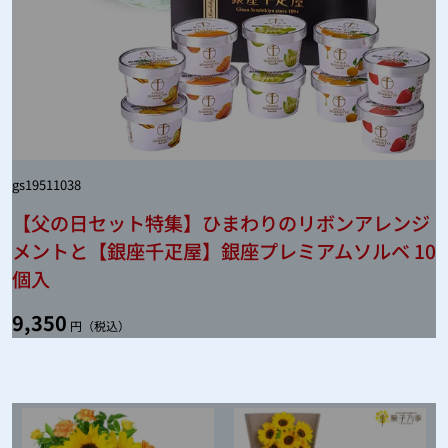
gs19511038
【父の日セット特集】ひまわりのリボンアレンジ
メントと【銀座千疋屋】銀座プレミアムソルベ 10
個入
9,350
円（税込）