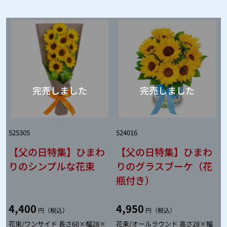
525305
524016
【父の日特集】ひまわ
【父の日特集】ひまわ
りのシンプルな花束
りのグラスブーケ（花
瓶付き）
4,400
4,950
円（税込）
円（税込）
花束/ワンサイド 長さ60×幅28×
花束/オールラウンド 高さ28×幅