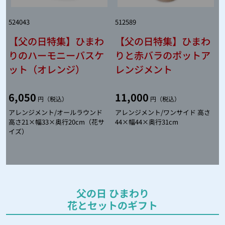
524043
512589
【父の日特集】ひまわ
【父の日特集】ひまわ
りのハーモニーバスケ
りと赤バラのポットア
ット（オレンジ）
レンジメント
6,050
11,000
円（税込）
円（税込）
アレンジメント/オールラウンド
アレンジメント/ワンサイド 高さ
高さ21×幅33×奥行20cm（花サ
44×幅44×奥行31cm
イズ）
父の日 ひまわり
花とセットのギフト