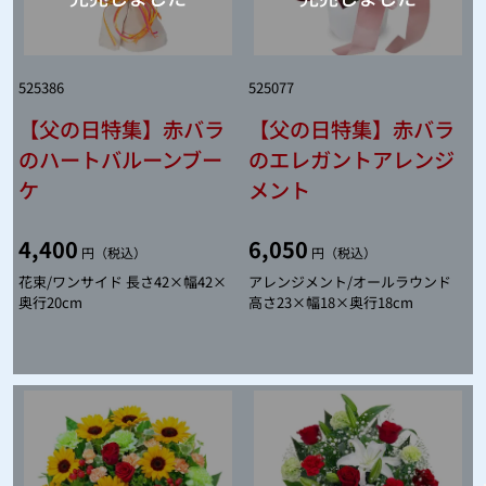
525386
525077
【父の日特集】赤バラ
【父の日特集】赤バラ
のハートバルーンブー
のエレガントアレンジ
ケ
メント
4,400
6,050
円（税込）
円（税込）
花束/ワンサイド 長さ42×幅42×
アレンジメント/オールラウンド
奥行20cm
高さ23×幅18×奥行18cm