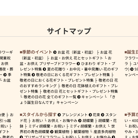
サイトマップ
季節のイベント
誕生
ラワーギ
お盆 花（新盆・初盆）
お盆 花
開業祝
（新盆・初盆）
お盆・お供え 花とセットギフト
お
フラワ
お供
盆・お供え プリザーブドフラワー
ひまわり ギフト・プ
ラ
ユ
通夜・葬
レゼント特集
夏の花贈り・お中元・暑中見舞い 花のギフ
ウ)
9
ー
季
ト特集
敬老の日におくる花ギフト・プレゼント特集
ャンペ
お盆
敬老の日におくる花ギフト・プレゼント特集
敬老の日 花
のおすすめランキング
敬老の日 花鉢植えのギフト・プレ
ゼント特集
敬老の日 花とセットギフト・プレゼント特集
敬老の日の花 全てのギフト一覧
キャンペーン
「き
ょう誕生日なんです」キャンペーン
スタイルから探す
予算
急便
お
アレンジメント
花束
スタン
引っ越
ド花
お祝い
お供え・お悔やみ
胡蝶蘭
胡蝶蘭・花
い・
40
産祝い
鉢
ミディ胡蝶蘭・お祝い
ミディ胡蝶蘭・お供え
世
お祝
ギフト
界初の青色胡蝶蘭
観葉植物
観葉植物
産直多肉植物
やみ・
敬老の
プリザーブドフラワー
お祝い
お供え・お悔やみ
え・お