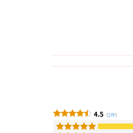
4.5
（
2件
）