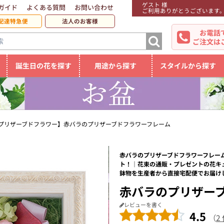
ゲスト 様
ガイド
よくある質問
お問い合わせ
ご利用ありがとうございます
配達特急便
法人のお客様
お電話
ご注文は
誕生日の花を探す
用途から探す
スタイルから探す
プリザーブドフラワー】赤バラのプリザーブドフラワーフレーム
赤バラのプリザーブドフラワーフレーム
ト！｜花束の通販・プレゼントの花キ
鉢物を生産者から直接宅配便でお届け
赤バラのプリザー
レビューを書く
4.5
（
2