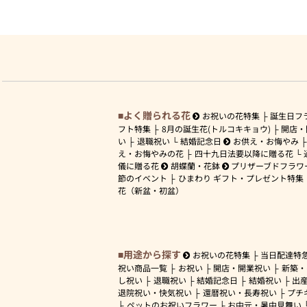
よく贈られる花
お祝いの花特集
誕生日フ
フト特集
8月の誕生花(トルコキキョウ)
開店・
い
退職祝い
結婚記念日
お供え・お悔やみ
え・お悔やみの花
四十九日法要以降に贈る花
儀に贈る花
胡蝶蘭・花鉢
プリザーブドフラワ
節のイベント
ひまわり ギフト・プレゼント特集
花（新盆・初盆）
用途から探す
お祝いの花特集
当日配達特
祝い商品一覧
お祝い
開店・開業祝い
新築・
し祝い
退職祝い
結婚記念日
結婚祝い
出
退院祝い・快気祝い
還暦祝い・長寿祝い
プチ
ペットのお祝いフラワー
お中元・暑中見舞い