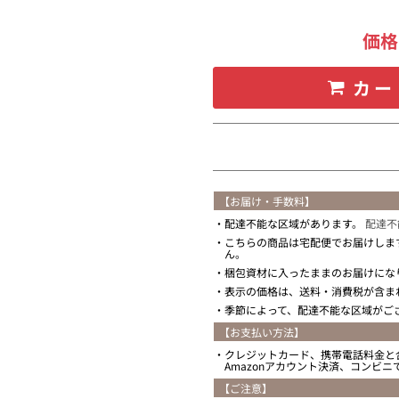
価
カー
【お届け・手数料】
配達不能な区域があります。
配達不
こちらの商品は宅配便でお届けしま
ん。
梱包資材に入ったままのお届けにな
表示の価格は、送料・消費税が含ま
季節によって、配達不能な区域がご
【お支払い方法】
クレジットカード、携帯電話料金と
Amazonアカウント決済、コンビ
【ご注意】