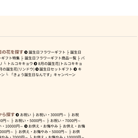
日の花を探す
誕生日フラワーギフト
誕生日
ーギフト特集
誕生日フラワーギフト商品一覧
バ
リ
トルコキキョウ
8月の誕生花(トルコキキョ
月の誕生花(リンドウ)
誕生日セットギフト
キ
ーン
「きょう誕生日なんです」キャンペーン
から探す
お祝い
お祝い・
3000円～
お祝
00円～
お祝い・
5000円～
お祝い・
7000円～
い・
10000円～
お供え・お悔やみ
お供え・お悔
3000円～
お供え・お悔やみ・
5000円～
お供
悔やみ・
7000円～
お供え・お悔やみ・
10000円～