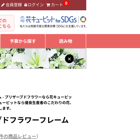
0
会員登録
ログイン
カート
。
での
こちら
予算から探す
読み物
×
 - プリザーブドフラワーなら花キューピッ
ューピットなら優良生産者のこだわりの花、
します。
ブドフラワーフレーム
 件の商品レビュー
）