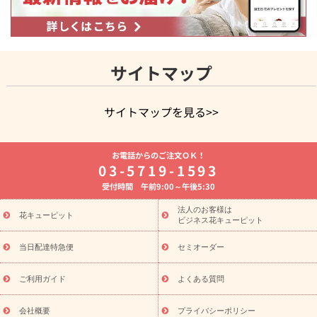
サイトマップ
サイトマップを見る>>
よく贈られる花
お祝いの花特集
誕生日フラワーギフト特集
お電話からのご注文ＯＫ！
8月の誕生花(トルコキキョウ)
開店・開業祝い
退職祝い
結
03-5719-1593
婚記念日
お供え・お悔やみ
お供え・お悔やみの花
四十九日
受付時間 午前9:00～午後5:30
法要以降に贈る花
通夜・葬儀に贈る花
胡蝶蘭・花鉢
プリザ
ーブドフラワー
季節のイベント
ひまわり ギフト・プレゼント
法人のお客様は
季節のイベント
花キューピット
特集
お盆 花（新盆・初盆）
お盆 花（新
ビジネス花キューピット
盆・初盆）
お盆 花（新盆・初盆）
お盆・お供え 花とセットギ
フト
お盆・お供え プリザーブドフラワー
ひまわり ギフト・プ
当日配達特急便
セミオーダー
レゼント特集
夏の花贈り・お中元・暑中見舞い 花のギフト特集
敬老の日におくる花ギフト・プレゼント特集
敬老の日におくる
ご利用ガイド
よくある質問
花ギフト・プレゼント特集
敬老の日 花のおすすめランキング
敬
老の日 花鉢植えのギフト・プレゼント特集
敬老の日 花とセットギ
会社概要
プライバシーポリシー