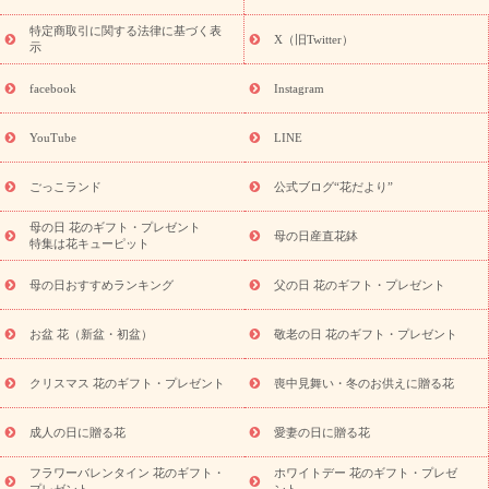
フト・プレゼント特集
敬老の日の花 全てのギフト一覧
キャン
ペーン
映画『ウォーターガーディアンズ』コラボキャンペーン
特定商取引に関する法律に基づく表
X（旧Twitter）
示
誕生日の花を探す
「きょう誕生日なんです」キャンペーン
誕生日フラワーギフト
誕生日フラワーギフト特集
誕生日フラワ
facebook
Instagram
ーギフト商品一覧
バラ
ユリ
トルコキキョウ
8月の誕生花
(トルコキキョウ)
9月の誕生花(リンドウ)
誕生日セットギフト
YouTube
LINE
用途か
キャンペーン
「きょう誕生日なんです」キャンペーン
ら探す
お祝いの花特集
当日配達特急便
お祝い商品一覧
お
ごっこランド
公式ブログ“花だより”
祝い
開店・開業祝い
新築・引っ越し祝い
退職祝い
結婚記
念日
結婚祝い
出産祝い
退院祝い・快気祝い
還暦祝い・長
母の日 花のギフト・プレゼント
母の日産直花鉢
特集は花キューピット
寿祝い
プチギフト
ペットのお祝いフラワー
お中元・暑中見
舞い
敬老の日
お供え・お悔やみ
当日配達特急便 お供え
お
母の日おすすめランキング
父の日 花のギフト・プレゼント
供え・お悔やみ商品一覧
お供え・お悔やみの花
四十九日法要以
降に贈る花
通夜・葬儀に贈る花
お供え お花とセットギフト
お盆 花（新盆・初盆）
敬老の日 花のギフト・プレゼント
お供え プリザーブドフラワー
ペットのお供えフラワー
お盆（新
盆・初盆）
その他
お祝い返し
お見舞い
お取り寄せギフト
ビジネス用
ご自宅用
観葉植物
ミディ胡蝶蘭
プリザーブ
クリスマス 花のギフト・プレゼント
喪中見舞い・冬のお供えに贈る花
スタイルから探す
ドフラワー
アレンジメント
花束
スタ
ンド花
お祝い
お供え・お悔やみ
胡蝶蘭
胡蝶蘭・花鉢
ミ
成人の日に贈る花
愛妻の日に贈る花
ディ胡蝶蘭・お祝い
ミディ胡蝶蘭・お供え
世界初の青色胡蝶蘭
フラワーバレンタイン 花のギフト・
ホワイトデー 花のギフト・プレゼ
観葉植物
観葉植物
産直多肉植物
プリザーブドフラワー