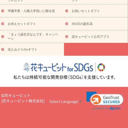
プレゼント
ント
お祝い
お供え・お悔やみ
花とセットギフト
セミオーダー
プチギフト（hanamore -ハナモア-）
花とみどりのeギフト
花
卒園卒業・入園入学祝いに贈る花
お祝いセットギフト
キューピットのeGfit
カラー
ピンク
イエローオレンジ
レッ
予算から探す
ド
お花の種類
バラ
ユリ
トルコキキョウ
お供えセットギフト
365日の誕生花
お祝い
お祝い・
3000円～
お祝い・
4000円～
お祝い・
5000円～
お祝い・
7000円～
お祝い・
10000円～
お供え・お
「きょう誕生日なんです」キャンペ
花キューピット公式アプリ
ーン
悔やみ
お供え・お悔やみ・
3000円～
お供え・お悔やみ・
5000
円～
お供え・お悔やみ・
7000円～
お供え・お悔やみ・
10000
花とみどりのeギフト
読み物
円～
注目されている記事
365日の誕生花カレンダー
開店・開業祝
いのマナー
定年退職祝いのマナー
お祝いを贈るときのマナー・
ルール
花キューピットのお祝いコラム一覧
誕生日のお花を「色
彩心理学」で選ぶ方法
結婚祝いの予算相場
出産祝いお役立ち情
報
転職祝いのマナー基礎知識
ペットのお祝いワンポイントアド
バイス
スタンド花（フラスタ）のマナー
お見舞いのマナーとル
花キューピット
ール
新築引っ越し祝いコラム
お祝い花のマナー総まとめ
職
[
花キューピット株式会社
]
Select Language
▼
場上司や先輩へ贈るお祝い花の正解は？
開店祝いの花 選び方ガイ
ド（早見表あり）
お供えを贈るときのマナー・ルール
花キューピットのお供え・
お悔やみ・仏花コラム一覧
花キューピットの仏花のルール・マナ
ーQ&A
ペットの供花の基礎知識とペットロスを癒す向き合い方