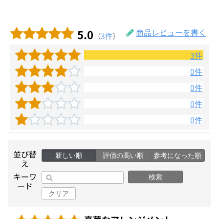
5.0
商品レビューを書く
（
3件
）
3件
0件
0件
0件
0件
並び替
新しい順
評価の高い順
参考になった順
え
キーワ
検索
ード
クリア