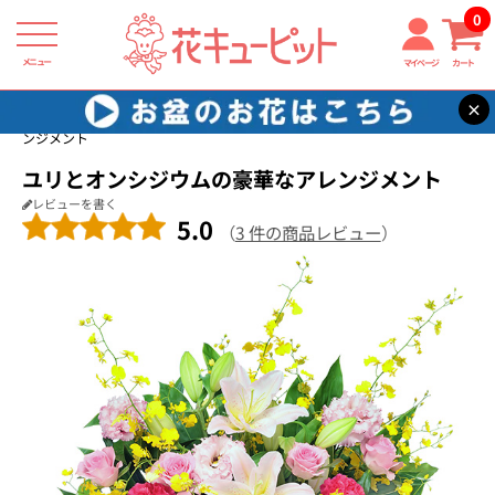
0
メニュー
マイページ
カート
×
花キューピット
お祝い
【お祝い】ユリとオンシジウムの豪華なアレ
ンジメント
ユリとオンシジウムの豪華なアレンジメント
レビューを書く
5.0
（
3 件の商品レビュー
）