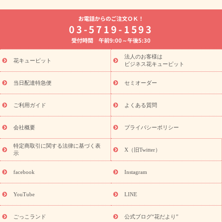
よく贈られる花
お祝いの花特集
誕生日フラワーギフト特集
お電話からのご注文ＯＫ！
8月の誕生花(トルコキキョウ)
開店・開業祝い
退職祝い
結
03-5719-1593
婚記念日
お供え・お悔やみ
お供え・お悔やみの花
四十九日
受付時間 午前9:00～午後5:30
法要以降に贈る花
通夜・葬儀に贈る花
胡蝶蘭・花鉢
プリザ
ーブドフラワー
季節のイベント
ひまわり ギフト・プレゼント
法人のお客様は
季節のイベント
花キューピット
特集
お盆 花（新盆・初盆）
お盆 花（新
ビジネス花キューピット
盆・初盆）
お盆 花（新盆・初盆）
お盆・お供え 花とセットギ
フト
お盆・お供え プリザーブドフラワー
ひまわり ギフト・プ
当日配達特急便
セミオーダー
レゼント特集
夏の花贈り・お中元・暑中見舞い 花のギフト特集
敬老の日におくる花ギフト・プレゼント特集
敬老の日におくる
ご利用ガイド
よくある質問
花ギフト・プレゼント特集
敬老の日 花のおすすめランキング
敬
老の日 花鉢植えのギフト・プレゼント特集
敬老の日 花とセットギ
会社概要
プライバシーポリシー
フト・プレゼント特集
敬老の日の花 全てのギフト一覧
キャン
ペーン
映画『ウォーターガーディアンズ』コラボキャンペーン
特定商取引に関する法律に基づく表
X（旧Twitter）
示
誕生日の花を探す
「きょう誕生日なんです」キャンペーン
誕生日フラワーギフト
誕生日フラワーギフト特集
誕生日フラワ
facebook
Instagram
ーギフト商品一覧
バラ
ユリ
トルコキキョウ
8月の誕生花
(トルコキキョウ)
9月の誕生花(リンドウ)
誕生日セットギフト
YouTube
LINE
用途か
キャンペーン
「きょう誕生日なんです」キャンペーン
ら探す
お祝いの花特集
当日配達特急便
お祝い商品一覧
お
ごっこランド
公式ブログ“花だより”