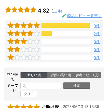
4.82
（
11件
）
商品レビューを書く
9件
2件
0件
0件
0件
並び替
新しい順
評価の高い順
参考になった順
え
キーワ
検索
ード
クリア
お助け隊
2026/06/13 13:15:36