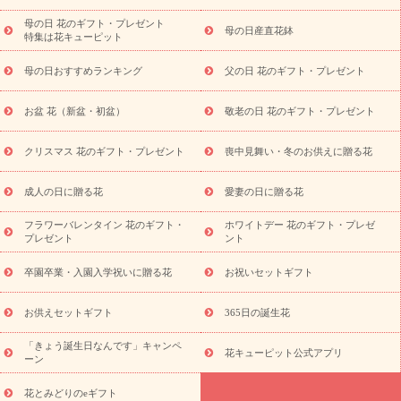
祝い
開店・開業祝い
新築・引っ越し祝い
退職祝い
結婚記
念日
結婚祝い
出産祝い
退院祝い・快気祝い
還暦祝い・長
母の日 花のギフト・プレゼント
母の日産直花鉢
特集は花キューピット
寿祝い
プチギフト
ペットのお祝いフラワー
お中元・暑中見
舞い
敬老の日
お供え・お悔やみ
当日配達特急便 お供え
お
母の日おすすめランキング
父の日 花のギフト・プレゼント
供え・お悔やみ商品一覧
お供え・お悔やみの花
四十九日法要以
降に贈る花
通夜・葬儀に贈る花
お供え お花とセットギフト
お盆 花（新盆・初盆）
敬老の日 花のギフト・プレゼント
お供え プリザーブドフラワー
ペットのお供えフラワー
お盆（新
盆・初盆）
その他
お祝い返し
お見舞い
お取り寄せギフト
ビジネス用
ご自宅用
観葉植物
ミディ胡蝶蘭
プリザーブ
クリスマス 花のギフト・プレゼント
喪中見舞い・冬のお供えに贈る花
スタイルから探す
ドフラワー
アレンジメント
花束
スタ
ンド花
お祝い
お供え・お悔やみ
胡蝶蘭
胡蝶蘭・花鉢
ミ
成人の日に贈る花
愛妻の日に贈る花
ディ胡蝶蘭・お祝い
ミディ胡蝶蘭・お供え
世界初の青色胡蝶蘭
フラワーバレンタイン 花のギフト・
ホワイトデー 花のギフト・プレゼ
観葉植物
観葉植物
産直多肉植物
プリザーブドフラワー
プレゼント
ント
お祝い
お供え・お悔やみ
花とセットギフト
セミオーダー
プチギフト（hanamore -ハナモア-）
花とみどりのeギフト
花
卒園卒業・入園入学祝いに贈る花
お祝いセットギフト
キューピットのeGfit
カラー
ピンク
イエローオレンジ
レッ
予算から探す
ド
お花の種類
バラ
ユリ
トルコキキョウ
お供えセットギフト
365日の誕生花
お祝い
お祝い・
3000円～
お祝い・
4000円～
お祝い・
5000円～
お祝い・
7000円～
お祝い・
10000円～
お供え・お
「きょう誕生日なんです」キャンペ
花キューピット公式アプリ
ーン
悔やみ
お供え・お悔やみ・
3000円～
お供え・お悔やみ・
5000
円～
お供え・お悔やみ・
7000円～
お供え・お悔やみ・
10000
花とみどりのeギフト