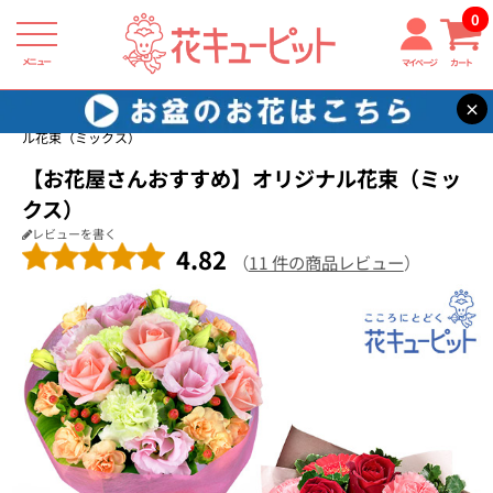
0
メニュー
マイページ
カート
×
花キューピット
お祝い
【お祝い】【お花屋さんおすすめ】オリジナ
ル花束（ミックス）
【お花屋さんおすすめ】オリジナル花束（ミッ
クス）
レビューを書く
4.82
（
11 件の商品レビュー
）