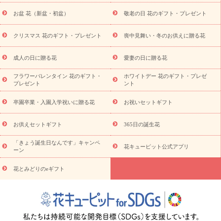
トギフト
お供え プリザーブドフラワー
ペットのお供えフラワー
お盆 花（新盆・初盆）
敬老の日 花のギフト・プレゼント
お盆（新盆・初盆）
その他
お祝い返し
お見舞い
お取り
寄せギフト
ビジネス用
ご自宅用
観葉植物
ミディ胡蝶蘭
クリスマス 花のギフト・プレゼント
喪中見舞い・冬のお供えに贈る花
スタイルから探す
プリザーブドフラワー
アレンジメント
花束
スタンド花
お祝い
お供え・お悔やみ
胡蝶蘭
胡蝶
成人の日に贈る花
愛妻の日に贈る花
蘭・花鉢
ミディ胡蝶蘭・お祝い
ミディ胡蝶蘭・お供え
世界初
の青色胡蝶蘭
観葉植物
観葉植物
産直多肉植物
プリザーブ
フラワーバレンタイン 花のギフト・
ホワイトデー 花のギフト・プレゼ
ドフラワー
お祝い
お供え・お悔やみ
花とセットギフト
セ
プレゼント
ント
ミオーダー
プチギフト（hanamore -ハナモア-）
花とみどりの
eギフト
花キューピットのeGfit
カラー
ピンク
イエローオ
卒園卒業・入園入学祝いに贈る花
お祝いセットギフト
予
レンジ
レッド
お花の種類
バラ
ユリ
トルコキキョウ
算から探す
お祝い
お祝い・
3000円～
お祝い・
4000円～
お供えセットギフト
365日の誕生花
お祝い・
5000円～
お祝い・
7000円～
お祝い・
10000円～
「きょう誕生日なんです」キャンペ
お供え・お悔やみ
お供え・お悔やみ・
3000円～
お供え・お
花キューピット公式アプリ
ーン
悔やみ・
5000円～
お供え・お悔やみ・
7000円～
お供え・お悔
読み物
やみ・
10000円～
花とみどりのeギフト
注目されている記事
365日の誕生花カレンダー
開店・開業祝
いのマナー
定年退職祝いのマナー
お祝いを贈るときのマナー・
ルール
花キューピットのお祝いコラム一覧
誕生日のお花を「色
彩心理学」で選ぶ方法
結婚祝いの予算相場
出産祝いお役立ち情
報
転職祝いのマナー基礎知識
ペットのお祝いワンポイントアド