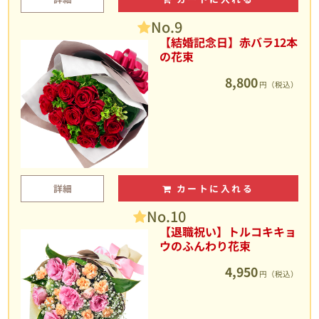
No.9
【結婚記念日】赤バラ12本
の花束
8,800
円（税込）
詳細
カートに入れる
No.10
【退職祝い】トルコキキョ
ウのふんわり花束
4,950
円（税込）