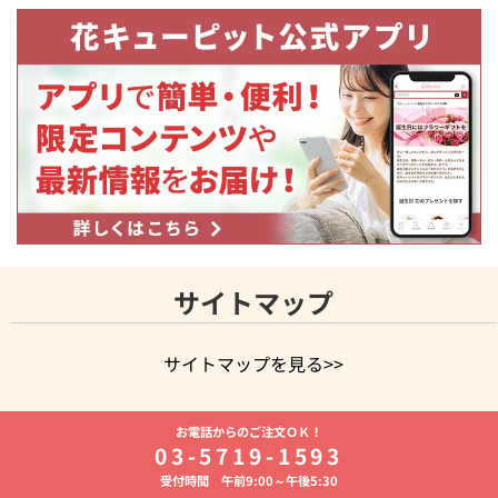
サイトマップ
サイトマップを見る>>
よく贈られる花
お祝いの花特集
誕生日フラワーギフト特集
お電話からのご注文ＯＫ！
8月の誕生花(トルコキキョウ)
開店・開業祝い
退職祝い
結
03-5719-1593
婚記念日
お供え・お悔やみ
お供え・お悔やみの花
四十九日
受付時間 午前9:00～午後5:30
法要以降に贈る花
通夜・葬儀に贈る花
胡蝶蘭・花鉢
プリザ