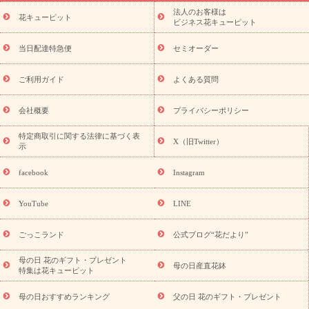
ーブドフラワー
季節のイベント
ひまわり ギフト・プレゼント
法人のお客様は
季節のイベント
花キューピット
特集
お盆 花（新盆・初盆）
お盆 花（新
ビジネス花キューピット
盆・初盆）
お盆 花（新盆・初盆）
お盆・お供え 花とセットギ
フト
お盆・お供え プリザーブドフラワー
ひまわり ギフト・プ
当日配達特急便
セミオーダー
レゼント特集
夏の花贈り・お中元・暑中見舞い 花のギフト特集
敬老の日におくる花ギフト・プレゼント特集
敬老の日におくる
ご利用ガイド
よくある質問
花ギフト・プレゼント特集
敬老の日 花のおすすめランキング
敬
老の日 花鉢植えのギフト・プレゼント特集
敬老の日 花とセットギ
会社概要
プライバシーポリシー
フト・プレゼント特集
敬老の日の花 全てのギフト一覧
キャン
誕生日の花を
特定商取引に関する法律に基づく表
ペーン
「きょう誕生日なんです」キャンペーン
X（旧Twitter）
示
探す
誕生日フラワーギフト
誕生日フラワーギフト特集
誕生
日フラワーギフト商品一覧
バラ
ユリ
トルコキキョウ
8月の
facebook
Instagram
誕生花(トルコキキョウ)
9月の誕生花(リンドウ)
誕生日セット
ギフト
キャンペーン
「きょう誕生日なんです」キャンペーン
YouTube
LINE
用途から探す
お祝いの花特集
当日配達特急便
お祝い商品
一覧
お祝い
開店・開業祝い
新築・引っ越し祝い
退職祝い
ごっこランド
公式ブログ“花だより”
結婚記念日
結婚祝い
出産祝い
退院祝い・快気祝い
還暦
祝い・長寿祝い
プチギフト
ペットのお祝いフラワー
お中
母の日 花のギフト・プレゼント
母の日産直花鉢
特集は花キューピット
元・暑中見舞い
敬老の日
お供え・お悔やみ
当日配達特急便
お供え
お供え・お悔やみ商品一覧
お供え・お悔やみの花
四
母の日おすすめランキング
父の日 花のギフト・プレゼント
十九日法要以降に贈る花
通夜・葬儀に贈る花
お供え お花とセッ