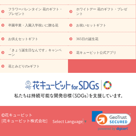
の青色胡蝶蘭
観葉植物
観葉植物
産直多肉植物
プリザーブ
フラワーバレンタイン 花のギフト・
ホワイトデー 花のギフト・プレゼ
ドフラワー
お祝い
お供え・お悔やみ
花とセットギフト
セ
プレゼント
ント
ミオーダー
プチギフト（hanamore -ハナモア-）
花とみどりの
eギフト
花キューピットのeGfit
カラー
ピンク
イエローオ
卒園卒業・入園入学祝いに贈る花
お祝いセットギフト
予
レンジ
レッド
お花の種類
バラ
ユリ
トルコキキョウ
算から探す
お祝い
お祝い・
3000円～
お祝い・
4000円～
お供えセットギフト
365日の誕生花
お祝い・
5000円～
お祝い・
7000円～
お祝い・
10000円～
「きょう誕生日なんです」キャンペ
お供え・お悔やみ
お供え・お悔やみ・
3000円～
お供え・お
花キューピット公式アプリ
ーン
悔やみ・
5000円～
お供え・お悔やみ・
7000円～
お供え・お悔
読み物
やみ・
10000円～
花とみどりのeギフト
注目されている記事
365日の誕生花カレンダー
開店・開業祝
いのマナー
定年退職祝いのマナー
お祝いを贈るときのマナー・
ルール
花キューピットのお祝いコラム一覧
誕生日のお花を「色
彩心理学」で選ぶ方法
結婚祝いの予算相場
出産祝いお役立ち情
報
転職祝いのマナー基礎知識
ペットのお祝いワンポイントアド
バイス
スタンド花（フラスタ）のマナー
お見舞いのマナーとル
ール
新築引っ越し祝いコラム
お祝い花のマナー総まとめ
職
花キューピット
場上司や先輩へ贈るお祝い花の正解は？
開店祝いの花 選び方ガイ
[
花キューピット株式会社
]
Select Language
▼
ド（早見表あり）
お供えを贈るときのマナー・ルール
花キューピットのお供え・