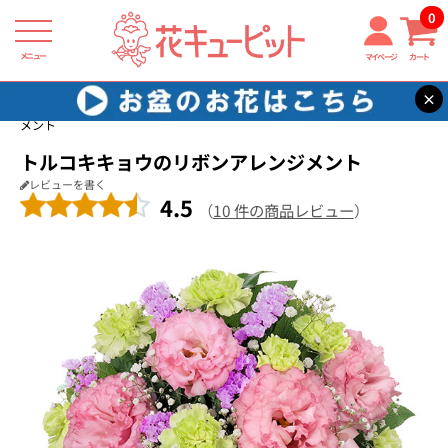
0
メニュー
マイページ
カート
×
花キューピット
お祝い
【お祝い】トルコキキョウのリボンアレンジ
メント
トルコキキョウのリボンアレンジメント
レビューを書く
4.5
（
10 件の商品レビュー
）