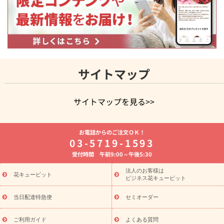
サイトマップ
サイトマップを見る>>
よく贈られる花
お祝いの花特集
誕生日フラワーギフト特集
お電話からのご注文ＯＫ！
8月の誕生花(トルコキキョウ)
開店・開業祝い
退職祝い
結
03-5719-1593
婚記念日
お供え・お悔やみ
お供え・お悔やみの花
四十九日
受付時間 午前9:00～午後5:30
法要以降に贈る花
通夜・葬儀に贈る花
胡蝶蘭・花鉢
プリザ
ーブドフラワー
季節のイベント
ひまわり ギフト・プレゼント
法人のお客様は
季節のイベント
花キューピット
特集
お盆 花（新盆・初盆）
お盆 花（新
ビジネス花キューピット
盆・初盆）
お盆 花（新盆・初盆）
お盆・お供え 花とセットギ
フト
お盆・お供え プリザーブドフラワー
ひまわり ギフト・プ
当日配達特急便
セミオーダー
レゼント特集
夏の花贈り・お中元・暑中見舞い 花のギフト特集
敬老の日におくる花ギフト・プレゼント特集
敬老の日におくる
ご利用ガイド
よくある質問