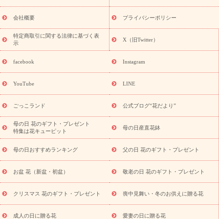
花ギフト・プレゼント特集
敬老の日 花のおすすめランキング
敬
老の日 花鉢植えのギフト・プレゼント特集
敬老の日 花とセットギ
会社概要
プライバシーポリシー
フト・プレゼント特集
敬老の日の花 全てのギフト一覧
キャン
誕生日の花を
特定商取引に関する法律に基づく表
ペーン
「きょう誕生日なんです」キャンペーン
X（旧Twitter）
示
探す
誕生日フラワーギフト
誕生日フラワーギフト特集
誕生
日フラワーギフト商品一覧
バラ
ユリ
トルコキキョウ
8月の
facebook
Instagram
誕生花(トルコキキョウ)
9月の誕生花(リンドウ)
誕生日セット
ギフト
キャンペーン
「きょう誕生日なんです」キャンペーン
YouTube
LINE
用途から探す
お祝いの花特集
当日配達特急便
お祝い商品
一覧
お祝い
開店・開業祝い
新築・引っ越し祝い
退職祝い
ごっこランド
公式ブログ“花だより”
結婚記念日
結婚祝い
出産祝い
退院祝い・快気祝い
還暦
祝い・長寿祝い
プチギフト
ペットのお祝いフラワー
お中
母の日 花のギフト・プレゼント
母の日産直花鉢
特集は花キューピット
元・暑中見舞い
敬老の日
お供え・お悔やみ
当日配達特急便
お供え
お供え・お悔やみ商品一覧
お供え・お悔やみの花
四
母の日おすすめランキング
父の日 花のギフト・プレゼント
十九日法要以降に贈る花
通夜・葬儀に贈る花
お供え お花とセッ
トギフト
お供え プリザーブドフラワー
ペットのお供えフラワー
お盆 花（新盆・初盆）
敬老の日 花のギフト・プレゼント
お盆（新盆・初盆）
その他
お祝い返し
お見舞い
お取り
寄せギフト
ビジネス用
ご自宅用
観葉植物
ミディ胡蝶蘭
クリスマス 花のギフト・プレゼント
喪中見舞い・冬のお供えに贈る花
スタイルから探す
プリザーブドフラワー
アレンジメント
花束
スタンド花
お祝い
お供え・お悔やみ
胡蝶蘭
胡蝶
成人の日に贈る花
愛妻の日に贈る花
蘭・花鉢
ミディ胡蝶蘭・お祝い
ミディ胡蝶蘭・お供え
世界初