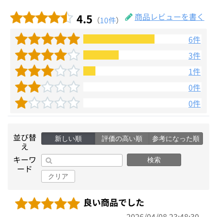
4.5
商品レビューを書く
（
10件
）
6件
3件
1件
0件
0件
並び替
新しい順
評価の高い順
参考になった順
え
キーワ
検索
ード
クリア
良い商品でした
2026/04/08 23:48:30