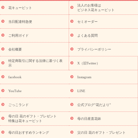
ーブドフラワー
季節のイベント
ひまわり ギフト・プレゼント
法人のお客様は
季節のイベント
花キューピット
特集
お盆 花（新盆・初盆）
お盆 花（新
ビジネス花キューピット
盆・初盆）
お盆 花（新盆・初盆）
お盆・お供え 花とセットギ
フト
お盆・お供え プリザーブドフラワー
ひまわり ギフト・プ
当日配達特急便
セミオーダー
レゼント特集
夏の花贈り・お中元・暑中見舞い 花のギフト特集
敬老の日におくる花ギフト・プレゼント特集
敬老の日におくる
ご利用ガイド
よくある質問
花ギフト・プレゼント特集
敬老の日 花のおすすめランキング
敬
老の日 花鉢植えのギフト・プレゼント特集
敬老の日 花とセットギ
会社概要
プライバシーポリシー
フト・プレゼント特集
敬老の日の花 全てのギフト一覧
キャン
ペーン
映画『ウォーターガーディアンズ』コラボキャンペーン
特定商取引に関する法律に基づく表
X（旧Twitter）
示
誕生日の花を探す
「きょう誕生日なんです」キャンペーン
誕生日フラワーギフト
誕生日フラワーギフト特集
誕生日フラワ
facebook
Instagram
ーギフト商品一覧
バラ
ユリ
トルコキキョウ
8月の誕生花
(トルコキキョウ)
9月の誕生花(リンドウ)
誕生日セットギフト
YouTube
LINE
用途か
キャンペーン
「きょう誕生日なんです」キャンペーン
ら探す
お祝いの花特集
当日配達特急便
お祝い商品一覧
お
ごっこランド
公式ブログ“花だより”
祝い
開店・開業祝い
新築・引っ越し祝い
退職祝い
結婚記
念日
結婚祝い
出産祝い
退院祝い・快気祝い
還暦祝い・長
母の日 花のギフト・プレゼント
母の日産直花鉢
特集は花キューピット
寿祝い
プチギフト
ペットのお祝いフラワー
お中元・暑中見
舞い
敬老の日
お供え・お悔やみ
当日配達特急便 お供え
お
母の日おすすめランキング
父の日 花のギフト・プレゼント
供え・お悔やみ商品一覧
お供え・お悔やみの花
四十九日法要以