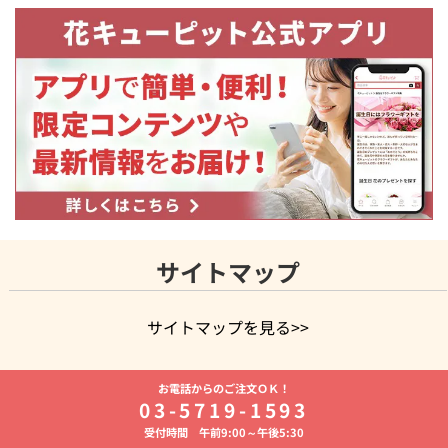
サイトマップ
サイトマップを見る>>
よく贈られる花
お祝いの花特集
誕生日フラワーギフト特集
お電話からのご注文ＯＫ！
8月の誕生花(トルコキキョウ)
開店・開業祝い
退職祝い
結
03-5719-1593
婚記念日
お供え・お悔やみ
お供え・お悔やみの花
四十九日
受付時間 午前9:00～午後5:30
法要以降に贈る花
通夜・葬儀に贈る花
胡蝶蘭・花鉢
プリザ