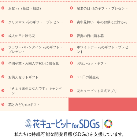
降に贈る花
通夜・葬儀に贈る花
お供え お花とセットギフト
お盆 花（新盆・初盆）
敬老の日 花のギフト・プレゼント
お供え プリザーブドフラワー
ペットのお供えフラワー
お盆（新
盆・初盆）
その他
お祝い返し
お見舞い
お取り寄せギフト
ビジネス用
ご自宅用
観葉植物
ミディ胡蝶蘭
プリザーブ
クリスマス 花のギフト・プレゼント
喪中見舞い・冬のお供えに贈る花
スタイルから探す
ドフラワー
アレンジメント
花束
スタ
ンド花
お祝い
お供え・お悔やみ
胡蝶蘭
胡蝶蘭・花鉢
ミ
成人の日に贈る花
愛妻の日に贈る花
ディ胡蝶蘭・お祝い
ミディ胡蝶蘭・お供え
世界初の青色胡蝶蘭
フラワーバレンタイン 花のギフト・
ホワイトデー 花のギフト・プレゼ
観葉植物
観葉植物
産直多肉植物
プリザーブドフラワー
プレゼント
ント
お祝い
お供え・お悔やみ
花とセットギフト
セミオーダー
プチギフト（hanamore -ハナモア-）
花とみどりのeギフト
花
卒園卒業・入園入学祝いに贈る花
お祝いセットギフト
キューピットのeGfit
カラー
ピンク
イエローオレンジ
レッ
予算から探す
ド
お花の種類
バラ
ユリ
トルコキキョウ
お供えセットギフト
365日の誕生花
お祝い
お祝い・
3000円～
お祝い・
4000円～
お祝い・
5000円～
お祝い・
7000円～
お祝い・
10000円～
お供え・お
「きょう誕生日なんです」キャンペ
花キューピット公式アプリ
ーン
悔やみ
お供え・お悔やみ・
3000円～
お供え・お悔やみ・
5000
円～
お供え・お悔やみ・
7000円～
お供え・お悔やみ・
10000
花とみどりのeギフト
読み物
円～
注目されている記事
365日の誕生花カレンダー
開店・開業祝
いのマナー
定年退職祝いのマナー
お祝いを贈るときのマナー・
ルール
花キューピットのお祝いコラム一覧
誕生日のお花を「色
彩心理学」で選ぶ方法
結婚祝いの予算相場
出産祝いお役立ち情