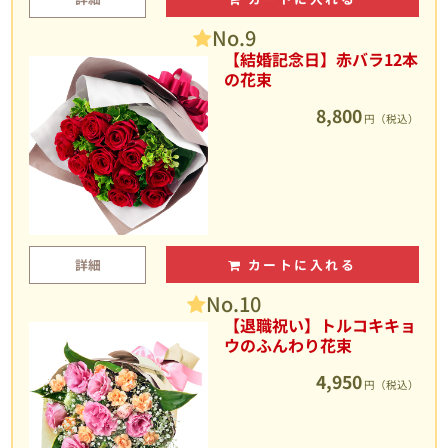
No.9
【結婚記念日】赤バラ12本
の花束
8,800
円（税込）
詳細
カートに入れる
No.10
【退職祝い】トルコキキョ
ウのふんわり花束
4,950
円（税込）