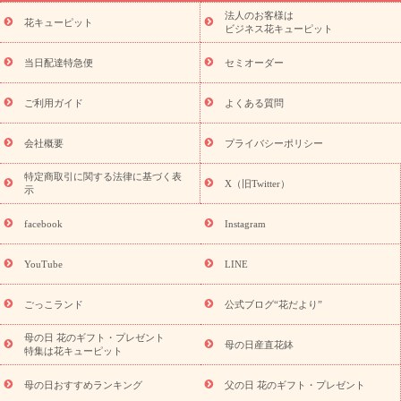
ーブドフラワー
季節のイベント
ひまわり ギフト・プレゼント
法人のお客様は
季節のイベント
花キューピット
特集
お盆 花（新盆・初盆）
お盆 花（新
ビジネス花キューピット
盆・初盆）
お盆 花（新盆・初盆）
お盆・お供え 花とセットギ
フト
お盆・お供え プリザーブドフラワー
ひまわり ギフト・プ
当日配達特急便
セミオーダー
レゼント特集
夏の花贈り・お中元・暑中見舞い 花のギフト特集
敬老の日におくる花ギフト・プレゼント特集
敬老の日におくる
ご利用ガイド
よくある質問
花ギフト・プレゼント特集
敬老の日 花のおすすめランキング
敬
老の日 花鉢植えのギフト・プレゼント特集
敬老の日 花とセットギ
会社概要
プライバシーポリシー
フト・プレゼント特集
敬老の日の花 全てのギフト一覧
キャン
ペーン
映画『ウォーターガーディアンズ』コラボキャンペーン
特定商取引に関する法律に基づく表
X（旧Twitter）
示
誕生日の花を探す
「きょう誕生日なんです」キャンペーン
誕生日フラワーギフト
誕生日フラワーギフト特集
誕生日フラワ
facebook
Instagram
ーギフト商品一覧
バラ
ユリ
トルコキキョウ
8月の誕生花
(トルコキキョウ)
9月の誕生花(リンドウ)
誕生日セットギフト
YouTube
LINE
用途か
キャンペーン
「きょう誕生日なんです」キャンペーン
ら探す
お祝いの花特集
当日配達特急便
お祝い商品一覧
お
ごっこランド
公式ブログ“花だより”
祝い
開店・開業祝い
新築・引っ越し祝い
退職祝い
結婚記
念日
結婚祝い
出産祝い
退院祝い・快気祝い
還暦祝い・長
母の日 花のギフト・プレゼント
母の日産直花鉢
特集は花キューピット
寿祝い
プチギフト
ペットのお祝いフラワー
お中元・暑中見
舞い
敬老の日
お供え・お悔やみ
お供え・お悔やみ商品一覧
母の日おすすめランキング
父の日 花のギフト・プレゼント
お供え・お悔やみの花
四十九日法要以降に贈る花
通夜・葬儀