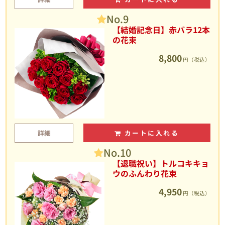
No.9
【結婚記念日】赤バラ12本
の花束
8,800
円（税込）
詳細
カートに入れる
No.10
【退職祝い】トルコキキョ
ウのふんわり花束
4,950
円（税込）