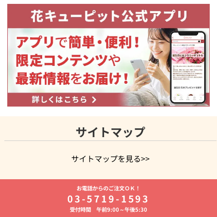
サイトマップ
サイトマップを見る>>
よく贈られる花
お祝いの花特集
誕生日フラワーギフト特集
お電話からのご注文ＯＫ！
8月の誕生花(トルコキキョウ)
開店・開業祝い
退職祝い
結
03-5719-1593
婚記念日
お供え・お悔やみ
お供え・お悔やみの花
四十九日
受付時間 午前9:00～午後5:30
法要以降に贈る花
通夜・葬儀に贈る花
胡蝶蘭・花鉢
プリザ