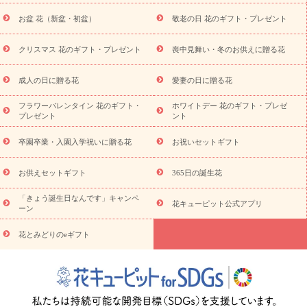
に贈る花
お供え お花とセットギフト
お供え プリザーブドフラ
お盆 花（新盆・初盆）
敬老の日 花のギフト・プレゼント
ワー
ペットのお供えフラワー
お盆（新盆・初盆）
その他
お祝い返し
お見舞い
お取り寄せギフト
ビジネス用
ご自宅
スタイル
クリスマス 花のギフト・プレゼント
喪中見舞い・冬のお供えに贈る花
用
観葉植物
ミディ胡蝶蘭
プリザーブドフラワー
から探す
アレンジメント
花束
スタンド花
お祝い
お供
成人の日に贈る花
愛妻の日に贈る花
え・お悔やみ
胡蝶蘭
胡蝶蘭・花鉢
ミディ胡蝶蘭・お祝い
ミディ胡蝶蘭・お供え
世界初の青色胡蝶蘭
観葉植物
観葉植
フラワーバレンタイン 花のギフト・
ホワイトデー 花のギフト・プレゼ
物
産直多肉植物
プリザーブドフラワー
お祝い
お供え・お
プレゼント
ント
悔やみ
花とセットギフト
セミオーダー
プチギフト
（hanamore -ハナモア-）
花とみどりのeギフト
花キューピッ
卒園卒業・入園入学祝いに贈る花
お祝いセットギフト
トのeGfit
カラー
ピンク
イエローオレンジ
レッド
お花の
予算から探す
種類
バラ
ユリ
トルコキキョウ
お祝い
お供えセットギフト
365日の誕生花
お祝い・
3000円～
お祝い・
4000円～
お祝い・
5000円～
お
「きょう誕生日なんです」キャンペ
祝い・
7000円～
お祝い・
10000円～
お供え・お悔やみ
お供
花キューピット公式アプリ
ーン
え・お悔やみ・
3000円～
お供え・お悔やみ・
5000円～
お供
読み
え・お悔やみ・
7000円～
お供え・お悔やみ・
10000円～
花とみどりのeギフト
物
注目されている記事
365日の誕生花カレンダー
開店・開業祝
いのマナー
定年退職祝いのマナー
お祝いを贈るときのマナー・
ルール
花キューピットのお祝いコラム一覧
誕生日のお花を「色
彩心理学」で選ぶ方法
結婚祝いの予算相場
出産祝いお役立ち情