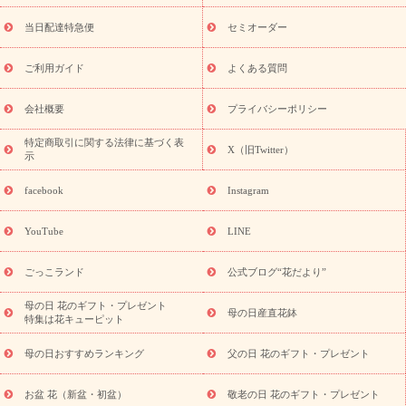
盆・初盆）
お盆 花（新盆・初盆）
お盆・お供え 花とセットギ
フト
お盆・お供え プリザーブドフラワー
ひまわり ギフト・プ
当日配達特急便
セミオーダー
レゼント特集
夏の花贈り・お中元・暑中見舞い 花のギフト特集
敬老の日におくる花ギフト・プレゼント特集
敬老の日におくる
ご利用ガイド
よくある質問
花ギフト・プレゼント特集
敬老の日 花のおすすめランキング
敬
老の日 花鉢植えのギフト・プレゼント特集
敬老の日 花とセットギ
会社概要
プライバシーポリシー
フト・プレゼント特集
敬老の日の花 全てのギフト一覧
キャン
誕生日の花を
特定商取引に関する法律に基づく表
ペーン
「きょう誕生日なんです」キャンペーン
X（旧Twitter）
示
探す
誕生日フラワーギフト
誕生日フラワーギフト特集
誕生
日フラワーギフト商品一覧
バラ
ユリ
トルコキキョウ
8月の
facebook
Instagram
誕生花(トルコキキョウ)
9月の誕生花(リンドウ)
誕生日セット
ギフト
キャンペーン
「きょう誕生日なんです」キャンペーン
YouTube
LINE
用途から探す
お祝いの花特集
当日配達特急便
お祝い商品
一覧
お祝い
開店・開業祝い
新築・引っ越し祝い
退職祝い
ごっこランド
公式ブログ“花だより”
結婚記念日
結婚祝い
出産祝い
退院祝い・快気祝い
還暦
祝い・長寿祝い
プチギフト
ペットのお祝いフラワー
お中
母の日 花のギフト・プレゼント
母の日産直花鉢
特集は花キューピット
元・暑中見舞い
敬老の日
お供え・お悔やみ
当日配達特急便
お供え
お供え・お悔やみ商品一覧
お供え・お悔やみの花
四
母の日おすすめランキング
父の日 花のギフト・プレゼント
十九日法要以降に贈る花
通夜・葬儀に贈る花
お供え お花とセッ
トギフト
お供え プリザーブドフラワー
ペットのお供えフラワー
お盆 花（新盆・初盆）
敬老の日 花のギフト・プレゼント
お盆（新盆・初盆）
その他
お祝い返し
お見舞い
お取り