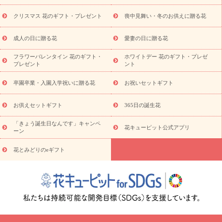
寄せギフト
ビジネス用
ご自宅用
観葉植物
ミディ胡蝶蘭
クリスマス 花のギフト・プレゼント
喪中見舞い・冬のお供えに贈る花
スタイルから探す
プリザーブドフラワー
アレンジメント
花束
スタンド花
お祝い
お供え・お悔やみ
胡蝶蘭
胡蝶
成人の日に贈る花
愛妻の日に贈る花
蘭・花鉢
ミディ胡蝶蘭・お祝い
ミディ胡蝶蘭・お供え
世界初
の青色胡蝶蘭
観葉植物
観葉植物
産直多肉植物
プリザーブ
フラワーバレンタイン 花のギフト・
ホワイトデー 花のギフト・プレゼ
ドフラワー
お祝い
お供え・お悔やみ
花とセットギフト
セ
プレゼント
ント
ミオーダー
プチギフト（hanamore -ハナモア-）
花とみどりの
eギフト
花キューピットのeGfit
カラー
ピンク
イエローオ
卒園卒業・入園入学祝いに贈る花
お祝いセットギフト
予
レンジ
レッド
お花の種類
バラ
ユリ
トルコキキョウ
算から探す
お祝い
お祝い・
3000円～
お祝い・
4000円～
お供えセットギフト
365日の誕生花
お祝い・
5000円～
お祝い・
7000円～
お祝い・
10000円～
「きょう誕生日なんです」キャンペ
お供え・お悔やみ
お供え・お悔やみ・
3000円～
お供え・お
花キューピット公式アプリ
ーン
悔やみ・
5000円～
お供え・お悔やみ・
7000円～
お供え・お悔
読み物
やみ・
10000円～
花とみどりのeギフト
注目されている記事
365日の誕生花カレンダー
開店・開業祝
いのマナー
定年退職祝いのマナー
お祝いを贈るときのマナー・
ルール
花キューピットのお祝いコラム一覧
誕生日のお花を「色
彩心理学」で選ぶ方法
結婚祝いの予算相場
出産祝いお役立ち情
報
転職祝いのマナー基礎知識
ペットのお祝いワンポイントアド
バイス
スタンド花（フラスタ）のマナー
お見舞いのマナーとル