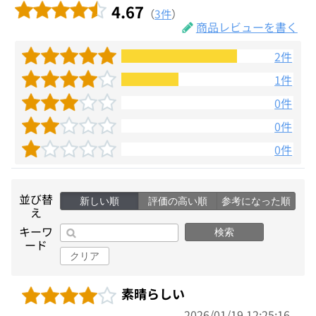
4.67
（
3件
）
商品レビューを書く
2件
1件
0件
0件
0件
並び替
新しい順
評価の高い順
参考になった順
え
キーワ
検索
ード
クリア
素晴らしい
2026/01/19 12:25:16