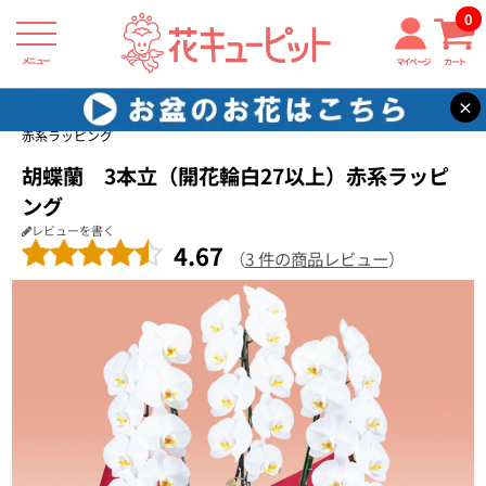
0
メニュー
マイページ
カート
×
花キューピット
お祝い
【お祝い】胡蝶蘭 3本立（開花輪白27以上）
赤系ラッピング
胡蝶蘭 3本立（開花輪白27以上）赤系ラッピ
ング
レビューを書く
4.67
（
3 件の商品レビュー
）