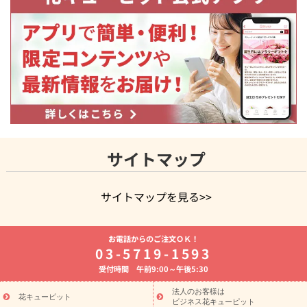
サイトマップ
サイトマップを見る>>
よく贈られる花
お祝いの花特集
誕生日フラワーギフト特集
お電話からのご注文ＯＫ！
8月の誕生花(トルコキキョウ)
開店・開業祝い
退職祝い
結
03-5719-1593
婚記念日
お供え・お悔やみ
お供え・お悔やみの花
四十九日
受付時間 午前9:00～午後5:30
法要以降に贈る花
通夜・葬儀に贈る花
胡蝶蘭・花鉢
プリザ
ーブドフラワー
季節のイベント
ひまわり ギフト・プレゼント
法人のお客様は
季節のイベント
花キューピット
特集
お盆 花（新盆・初盆）
お盆 花（新
ビジネス花キューピット