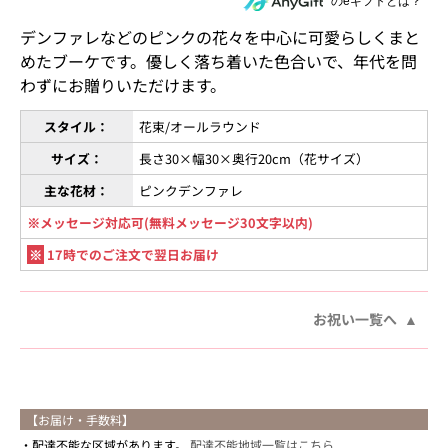
住所を知らない相手にeギフトで贈る
のeギフトとは？
デンファレなどのピンクの花々を中心に可愛らしくまと
めたブーケです。優しく落ち着いた色合いで、年代を問
わずにお贈りいただけます。
スタイル：
花束/オールラウンド
サイズ：
長さ30×幅30×奥行20cm（花サイズ）
主な花材：
ピンクデンファレ
※メッセージ対応可(無料メッセージ30文字以内)
※
17時でのご注文で翌日お届け
お祝い一覧へ
【お届け・手数料】
配達不能な区域があります。
配達不能地域一覧はこちら