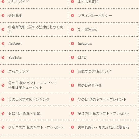
敬老の日におくる花ギフト・プレゼント特集
敬老の日におくる
ご利用ガイド
よくある質問
花ギフト・プレゼント特集
敬老の日 花のおすすめランキング
敬
老の日 花鉢植えのギフト・プレゼント特集
敬老の日 花とセットギ
会社概要
プライバシーポリシー
フト・プレゼント特集
敬老の日の花 全てのギフト一覧
キャン
ペーン
映画『ウォーターガーディアンズ』コラボキャンペーン
特定商取引に関する法律に基づく表
X（旧Twitter）
示
誕生日の花を探す
「きょう誕生日なんです」キャンペーン
誕生日フラワーギフト
誕生日フラワーギフト特集
誕生日フラワ
facebook
Instagram
ーギフト商品一覧
バラ
ユリ
トルコキキョウ
8月の誕生花
(トルコキキョウ)
9月の誕生花(リンドウ)
誕生日セットギフト
YouTube
LINE
用途か
キャンペーン
「きょう誕生日なんです」キャンペーン
ら探す
お祝いの花特集
当日配達特急便
お祝い商品一覧
お
ごっこランド
公式ブログ“花だより”
祝い
開店・開業祝い
新築・引っ越し祝い
退職祝い
結婚記
念日
結婚祝い
出産祝い
退院祝い・快気祝い
還暦祝い・長
母の日 花のギフト・プレゼント
母の日産直花鉢
特集は花キューピット
寿祝い
プチギフト
ペットのお祝いフラワー
お中元・暑中見
舞い
敬老の日
お供え・お悔やみ
当日配達特急便 お供え
お
母の日おすすめランキング
父の日 花のギフト・プレゼント
供え・お悔やみ商品一覧
お供え・お悔やみの花
四十九日法要以
降に贈る花
通夜・葬儀に贈る花
お供え お花とセットギフト
お盆 花（新盆・初盆）
敬老の日 花のギフト・プレゼント
お供え プリザーブドフラワー
ペットのお供えフラワー
お盆（新
盆・初盆）
その他
お祝い返し
お見舞い
お取り寄せギフト
ビジネス用
ご自宅用
観葉植物
ミディ胡蝶蘭
プリザーブ
クリスマス 花のギフト・プレゼント
喪中見舞い・冬のお供えに贈る花
スタイルから探す
ドフラワー
アレンジメント
花束
スタ