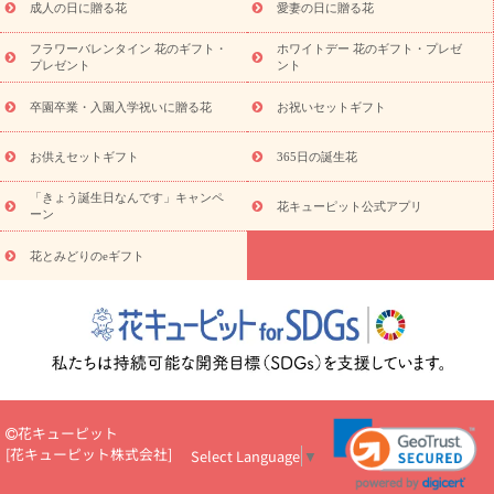
ンド花
お祝い
お供え・お悔やみ
胡蝶蘭
胡蝶蘭・花鉢
ミ
成人の日に贈る花
愛妻の日に贈る花
ディ胡蝶蘭・お祝い
ミディ胡蝶蘭・お供え
世界初の青色胡蝶蘭
フラワーバレンタイン 花のギフト・
ホワイトデー 花のギフト・プレゼ
観葉植物
観葉植物
産直多肉植物
プリザーブドフラワー
プレゼント
ント
お祝い
お供え・お悔やみ
花とセットギフト
セミオーダー
プチギフト（hanamore -ハナモア-）
花とみどりのeギフト
花
卒園卒業・入園入学祝いに贈る花
お祝いセットギフト
キューピットのeGfit
カラー
ピンク
イエローオレンジ
レッ
予算から探す
ド
お花の種類
バラ
ユリ
トルコキキョウ
お供えセットギフト
365日の誕生花
お祝い
お祝い・
3000円～
お祝い・
4000円～
お祝い・
5000円～
お祝い・
7000円～
お祝い・
10000円～
お供え・お
「きょう誕生日なんです」キャンペ
花キューピット公式アプリ
ーン
悔やみ
お供え・お悔やみ・
3000円～
お供え・お悔やみ・
5000
円～
お供え・お悔やみ・
7000円～
お供え・お悔やみ・
10000
花とみどりのeギフト
読み物
円～
注目されている記事
365日の誕生花カレンダー
開店・開業祝
いのマナー
定年退職祝いのマナー
お祝いを贈るときのマナー・
ルール
花キューピットのお祝いコラム一覧
誕生日のお花を「色
彩心理学」で選ぶ方法
結婚祝いの予算相場
出産祝いお役立ち情
報
転職祝いのマナー基礎知識
ペットのお祝いワンポイントアド
バイス
スタンド花（フラスタ）のマナー
お見舞いのマナーとル
花キューピット
ール
新築引っ越し祝いコラム
お祝い花のマナー総まとめ
職
[
花キューピット株式会社
]
Select Language
▼
場上司や先輩へ贈るお祝い花の正解は？
開店祝いの花 選び方ガイ
ド（早見表あり）