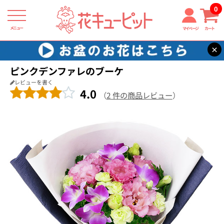
0
メニュー
マイページ
カート
×
花キューピット
お祝い
【お祝い】ピンクデンファレのブーケ
ピンクデンファレのブーケ
レビューを書く
4.0
（
2 件の商品レビュー
）