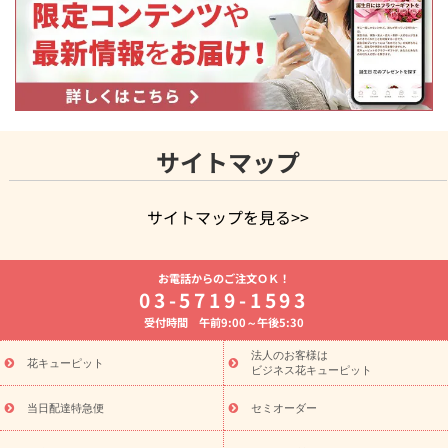
サイトマップ
サイトマップを見る>>
よく贈られる花
お祝いの花特集
誕生日フラワーギフト特集
お電話からのご注文ＯＫ！
8月の誕生花(トルコキキョウ)
開店・開業祝い
退職祝い
結
03-5719-1593
婚記念日
お供え・お悔やみ
お供え・お悔やみの花
四十九日
受付時間 午前9:00～午後5:30
法要以降に贈る花
通夜・葬儀に贈る花
胡蝶蘭・花鉢
プリザ
ーブドフラワー
季節のイベント
ひまわり ギフト・プレゼント
法人のお客様は
季節のイベント
花キューピット
特集
お盆 花（新盆・初盆）
お盆 花（新
ビジネス花キューピット
盆・初盆）
お盆 花（新盆・初盆）
お盆・お供え 花とセットギ
フト
お盆・お供え プリザーブドフラワー
ひまわり ギフト・プ
当日配達特急便
セミオーダー
レゼント特集
夏の花贈り・お中元・暑中見舞い 花のギフト特集