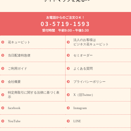
よく贈られる花
お祝いの花特集
誕生日フラワーギフト特集
お電話からのご注文ＯＫ！
8月の誕生花(トルコキキョウ)
開店・開業祝い
退職祝い
結
03-5719-1593
婚記念日
お供え・お悔やみ
お供え・お悔やみの花
四十九日
受付時間 午前9:00～午後5:30
法要以降に贈る花
通夜・葬儀に贈る花
胡蝶蘭・花鉢
プリザ
ーブドフラワー
季節のイベント
ひまわり ギフト・プレゼント
法人のお客様は
季節のイベント
花キューピット
特集
お盆 花（新盆・初盆）
お盆 花（新
ビジネス花キューピット
盆・初盆）
お盆 花（新盆・初盆）
お盆・お供え 花とセットギ
フト
お盆・お供え プリザーブドフラワー
ひまわり ギフト・プ
当日配達特急便
セミオーダー
レゼント特集
夏の花贈り・お中元・暑中見舞い 花のギフト特集
敬老の日におくる花ギフト・プレゼント特集
敬老の日におくる
ご利用ガイド
よくある質問
花ギフト・プレゼント特集
敬老の日 花のおすすめランキング
敬
老の日 花鉢植えのギフト・プレゼント特集
敬老の日 花とセットギ
会社概要
プライバシーポリシー
フト・プレゼント特集
敬老の日の花 全てのギフト一覧
キャン
ペーン
映画『ウォーターガーディアンズ』コラボキャンペーン
特定商取引に関する法律に基づく表
X（旧Twitter）
示
誕生日の花を探す
「きょう誕生日なんです」キャンペーン
誕生日フラワーギフト
誕生日フラワーギフト特集
誕生日フラワ
facebook
Instagram
ーギフト商品一覧
バラ
ユリ
トルコキキョウ
8月の誕生花
(トルコキキョウ)
9月の誕生花(リンドウ)
誕生日セットギフト
YouTube
LINE
用途か
キャンペーン
「きょう誕生日なんです」キャンペーン