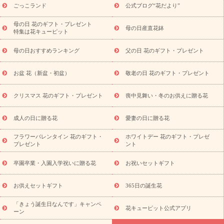
ら探す
お祝いの花特集
当日配達特急便
お祝い商品一覧
お
ごっこランド
公式ブログ“花だより”
祝い
開店・開業祝い
新築・引っ越し祝い
退職祝い
結婚記
念日
結婚祝い
出産祝い
退院祝い・快気祝い
還暦祝い・長
母の日 花のギフト・プレゼント
母の日産直花鉢
特集は花キューピット
寿祝い
プチギフト
ペットのお祝いフラワー
お中元・暑中見
舞い
敬老の日
お供え・お悔やみ
当日配達特急便 お供え
お
母の日おすすめランキング
父の日 花のギフト・プレゼント
供え・お悔やみ商品一覧
お供え・お悔やみの花
四十九日法要以
降に贈る花
通夜・葬儀に贈る花
お供え お花とセットギフト
お盆 花（新盆・初盆）
敬老の日 花のギフト・プレゼント
お供え プリザーブドフラワー
ペットのお供えフラワー
お盆（新
盆・初盆）
その他
お祝い返し
お見舞い
お取り寄せギフト
ビジネス用
ご自宅用
観葉植物
ミディ胡蝶蘭
プリザーブ
クリスマス 花のギフト・プレゼント
喪中見舞い・冬のお供えに贈る花
スタイルから探す
ドフラワー
アレンジメント
花束
スタ
ンド花
お祝い
お供え・お悔やみ
胡蝶蘭
胡蝶蘭・花鉢
ミ
成人の日に贈る花
愛妻の日に贈る花
ディ胡蝶蘭・お祝い
ミディ胡蝶蘭・お供え
世界初の青色胡蝶蘭
フラワーバレンタイン 花のギフト・
ホワイトデー 花のギフト・プレゼ
観葉植物
観葉植物
産直多肉植物
プリザーブドフラワー
プレゼント
ント
お祝い
お供え・お悔やみ
花とセットギフト
セミオーダー
プチギフト（hanamore -ハナモア-）
花とみどりのeギフト
花
卒園卒業・入園入学祝いに贈る花
お祝いセットギフト
キューピットのeGfit
カラー
ピンク
イエローオレンジ
レッ
予算から探す
ド
お花の種類
バラ
ユリ
トルコキキョウ
お供えセットギフト
365日の誕生花
お祝い
お祝い・
3000円～
お祝い・
4000円～
お祝い・
5000円～
お祝い・
7000円～
お祝い・
10000円～
お供え・お
「きょう誕生日なんです」キャンペ
花キューピット公式アプリ
ーン
悔やみ
お供え・お悔やみ・
3000円～
お供え・お悔やみ・
5000