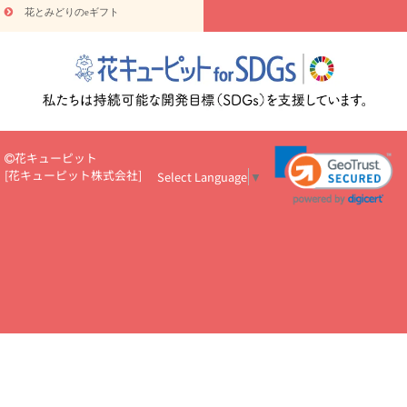
円～
お供え・お悔やみ・
7000円～
お供え・お悔やみ・
10000
花とみどりのeギフト
読み物
円～
注目されている記事
365日の誕生花カレンダー
開店・開業祝
いのマナー
定年退職祝いのマナー
お祝いを贈るときのマナー・
ルール
花キューピットのお祝いコラム一覧
誕生日のお花を「色
彩心理学」で選ぶ方法
結婚祝いの予算相場
出産祝いお役立ち情
報
転職祝いのマナー基礎知識
ペットのお祝いワンポイントアド
バイス
スタンド花（フラスタ）のマナー
お見舞いのマナーとル
花キューピット
ール
新築引っ越し祝いコラム
お祝い花のマナー総まとめ
職
[
花キューピット株式会社
]
Select Language
▼
場上司や先輩へ贈るお祝い花の正解は？
開店祝いの花 選び方ガイ
ド（早見表あり）
お供えを贈るときのマナー・ルール
花キューピットのお供え・
お悔やみ・仏花コラム一覧
花キューピットの仏花のルール・マナ
ーQ&A
ペットの供花の基礎知識とペットロスを癒す向き合い方
一周忌のマナー
四十九日の基礎知識
お盆のルール・マナー
お彼岸のルール・マナー
キリスト教のお葬式の流れ【マナー基礎
知識】
お供え花のマナー総まとめ
仏花の選び方ガイド（早見表
あり)
花キューピット×専門家
CO2排出量削減 / SDGsを考える
プロ直伝10のテクニック
花美人5人の「花のある暮らし」
美
しい“花とお祝い”の世界
花贈りをもっと楽しみたい
男性は花を
もらってうれしい？アンケート
テレワークにおすすめの観葉植