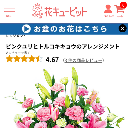
0
メニュー
マイページ
カート
×
花キューピット
お祝い
【お祝い】ピンクユリとトルコキキョウのア
レンジメント
ピンクユリとトルコキキョウのアレンジメント
レビューを書く
4.67
（
3 件の商品レビュー
）