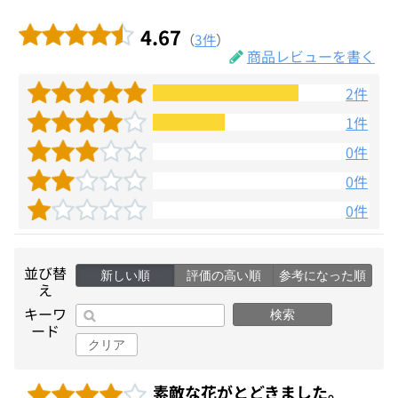
4.67
（
3件
）
商品レビューを書く
2件
1件
0件
0件
0件
並び替
新しい順
評価の高い順
参考になった順
え
キーワ
検索
ード
クリア
素敵な花がとどきました。