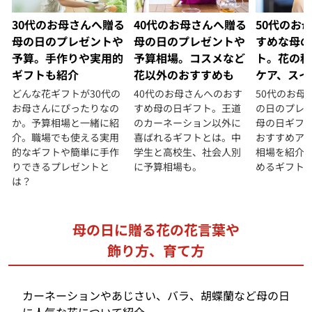
30代のお母さんへ贈る
40代のお母さんへ贈る
50代のお
母の日のプレゼントや
母の日のプレゼントや
すめな母の
予算。手作りや実用的
予算相場。コスメなど
ト。花の種
ギフトも紹介
花以外のおすすめも
ケア、スイ
どんな花ギフトが30代の
40代のお母さんへのおす
50代のお母
お母さんにぴったりなの
すめ母の日ギフト。王道
の日のプレ
か。予算相場と一緒に紹
のカーネーション以外に
母の日ギフ
介。職場でも使える実用
喜ばれるギフトとは。中
おすすめア
的なギフトや簡単に手作
学生と高校生、社会人別
相場を紹介
りできるプレゼントと
に予算相場も。
めるギフト
は？
母の日に贈る花の花言葉や
飾り方、育て方
カーネーションやあじさい、バラ、胡蝶蘭など母の日
に人気な花について紹介。