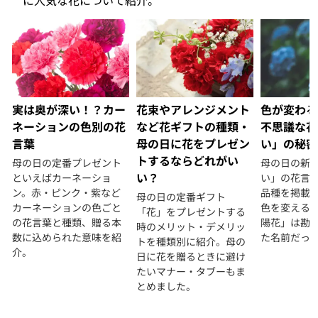
実は奥が深い！？カー
花束やアレンジメント
色が変わる
ネーションの色別の花
など花ギフトの種類・
不思議な花
言葉
母の日に花をプレゼン
い」の秘密
トするならどれがい
母の日の定番プレゼント
母の日の新
い？
といえばカーネーショ
い」の花言
ン。赤・ピンク・紫など
品種を掲載
母の日の定番ギフト
カーネーションの色ごと
色を変える
「花」をプレゼントする
の花言葉と種類、贈る本
陽花」は勘
時のメリット・デメリッ
数に込められた意味を紹
た名前だっ
トを種類別に紹介。母の
介。
日に花を贈るときに避け
たいマナー・タブーもま
とめました。