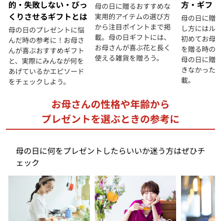
方・ギフト
的・失敗しない・びっ
母の日に贈るおすすめな
くりさせるギフトとは
実用的アイテムの選び方
母の日に贈
から注目ポイントまで掲
し方にはル
母の日のプレゼントに悩
載。母の日ギフトには、
初めてお母
んだ時の参考に！お母さ
お母さんが喜ぶ花と長く
を贈る時の
んが喜ぶおすすめギフト
使える雑貨を贈ろう。
母の日に贈
と、実際にみんなが何を
きなかった
あげているかエピソード
載。
をチェックしよう。
お母さんの性格や年齢から
プレゼントを選ぶときの参考に
母の日に何をプレゼントしたらいいか迷う方はぜひチ
ェック