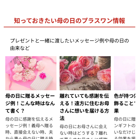
知っておきたい母の日のプラスワン情報
プレゼントと一緒に渡したいメッセージ例や母の日の
由来など
母の日に贈るメッセー
離れていても感謝を伝
色が持つ効
ジ例！こんな時はなん
える！遠方に住むお母
飾ることで
て書く？
さんに想いを届ける方
果
法
母の日に感謝を伝えるメ
母の日に贈
ッセージ例！義母へ贈る
ンギフトの
母の日にお母さんに会え
時、直接会えない時、夫
いなだけじゃ
ない時はどうする？離れ
から妻へ母の日に贈る時
る効果を掲