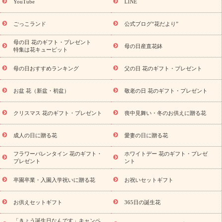
YouTube
LINE
用途か
キャンペーン
「きょう誕生日なんです」キャンペーン
ら探す
お祝いの花特集
当日配達特急便
お祝い商品一覧
お
ごっこランド
公式ブログ“花だより”
祝い
開店・開業祝い
新築・引っ越し祝い
退職祝い
結婚記
念日
結婚祝い
出産祝い
退院祝い・快気祝い
還暦祝い・長
母の日 花のギフト・プレゼント
母の日産直花鉢
特集は花キューピット
寿祝い
プチギフト
ペットのお祝いフラワー
お中元・暑中見
舞い
敬老の日
お供え・お悔やみ
当日配達特急便 お供え
お
母の日おすすめランキング
父の日 花のギフト・プレゼント
供え・お悔やみ商品一覧
お供え・お悔やみの花
四十九日法要以
降に贈る花
通夜・葬儀に贈る花
お供え お花とセットギフト
お盆 花（新盆・初盆）
敬老の日 花のギフト・プレゼント
お供え プリザーブドフラワー
ペットのお供えフラワー
お盆（新
盆・初盆）
その他
お祝い返し
お見舞い
お取り寄せギフト
ビジネス用
ご自宅用
観葉植物
ミディ胡蝶蘭
プリザーブ
クリスマス 花のギフト・プレゼント
喪中見舞い・冬のお供えに贈る花
スタイルから探す
ドフラワー
アレンジメント
花束
スタ
ンド花
お祝い
お供え・お悔やみ
胡蝶蘭
胡蝶蘭・花鉢
ミ
成人の日に贈る花
愛妻の日に贈る花
ディ胡蝶蘭・お祝い
ミディ胡蝶蘭・お供え
世界初の青色胡蝶蘭
フラワーバレンタイン 花のギフト・
ホワイトデー 花のギフト・プレゼ
観葉植物
観葉植物
産直多肉植物
プリザーブドフラワー
プレゼント
ント
お祝い
お供え・お悔やみ
花とセットギフト
セミオーダー
プチギフト（hanamore -ハナモア-）
花とみどりのeギフト
花
卒園卒業・入園入学祝いに贈る花
お祝いセットギフト
キューピットのeGfit
カラー
ピンク
イエローオレンジ
レッ
予算から探す
ド
お花の種類
バラ
ユリ
トルコキキョウ
お供えセットギフト
365日の誕生花
お祝い
お祝い・
3000円～
お祝い・
4000円～
お祝い・
5000円～
お祝い・
7000円～
お祝い・
10000円～
お供え・お
「きょう誕生日なんです」キャンペ