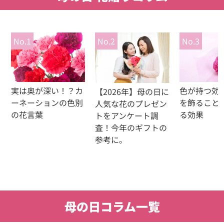
No.1
No.2
No.3
色が持つ効
実は奥が深い！？カ
【2026年】母の日に
を飾ること
ーネーションの色別
人気な花のプレゼン
る効果
の花言葉
トをアンケート調
査！今年のギフトの
参考に。
母の日コラム一覧