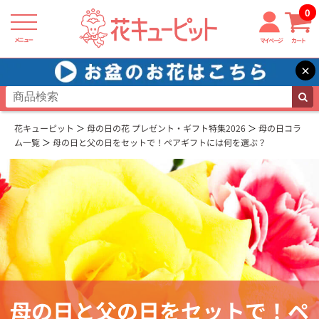
0
メニュー
マイページ
カート
×
花キューピット
母の日の花 プレゼント・ギフト特集2026
母の日コラ
ム一覧
母の日と父の日をセットで！ペアギフトには何を選ぶ？
母の日と父の日をセットで！ペ