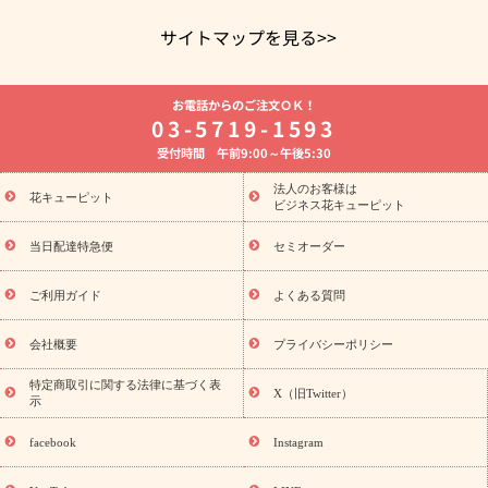
サイトマップを見る>>
よく贈られる花
お祝いの花特集
誕生日フラワーギフト特集
お電話からのご注文ＯＫ！
8月の誕生花(トルコキキョウ)
開店・開業祝い
退職祝い
結
03-5719-1593
婚記念日
お供え・お悔やみ
お供え・お悔やみの花
四十九日
受付時間 午前9:00～午後5:30
法要以降に贈る花
通夜・葬儀に贈る花
胡蝶蘭・花鉢
プリザ
ーブドフラワー
季節のイベント
ひまわり ギフト・プレゼント
法人のお客様は
季節のイベント
花キューピット
特集
お盆 花（新盆・初盆）
お盆 花（新
ビジネス花キューピット
盆・初盆）
お盆 花（新盆・初盆）
お盆・お供え 花とセットギ
フト
お盆・お供え プリザーブドフラワー
ひまわり ギフト・プ
当日配達特急便
セミオーダー
レゼント特集
夏の花贈り・お中元・暑中見舞い 花のギフト特集
敬老の日におくる花ギフト・プレゼント特集
敬老の日におくる
ご利用ガイド
よくある質問
花ギフト・プレゼント特集
敬老の日 花のおすすめランキング
敬
老の日 花鉢植えのギフト・プレゼント特集
敬老の日 花とセットギ
会社概要
プライバシーポリシー
フト・プレゼント特集
敬老の日の花 全てのギフト一覧
キャン
ペーン
映画『ウォーターガーディアンズ』コラボキャンペーン
特定商取引に関する法律に基づく表
X（旧Twitter）
示
誕生日の花を探す
「きょう誕生日なんです」キャンペーン
誕生日フラワーギフト
誕生日フラワーギフト特集
誕生日フラワ
facebook
Instagram
ーギフト商品一覧
バラ
ユリ
トルコキキョウ
8月の誕生花
(トルコキキョウ)
9月の誕生花(リンドウ)
誕生日セットギフト