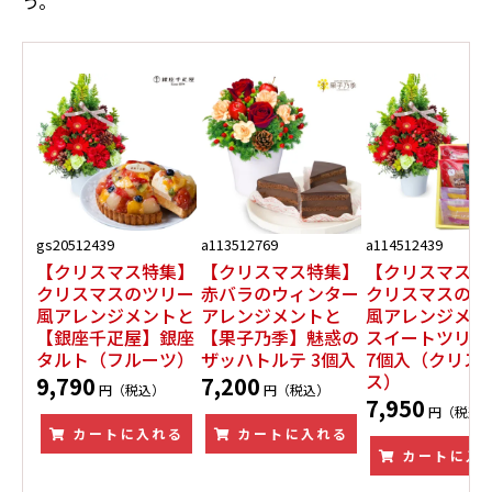
う。
gs20512439
a113512769
a114512439
【クリスマス特集】
【クリスマス特集】
【クリスマス特
クリスマスのツリー
赤バラのウィンター
クリスマスのツ
風アレンジメントと
アレンジメントと
風アレンジメン
【銀座千疋屋】銀座
【果子乃季】魅惑の
スイートツリー 
タルト（フルーツ）
ザッハトルテ 3個入
7個入（クリス
ス）
9,790
7,200
円（税込）
円（税込）
7,950
円（税込
カートに入れる
カートに入れる
カートに入