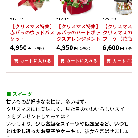
512772
512709
525199
【クリスマス特集】
【クリスマス特集】
【クリスマス特
赤バラのウッドバス
赤バラのハートボッ
クリスマスのグ
ケット
クスアレンジメント
ブーケ（花瓶付
4,950
4,950
6,600
円（税込）
円（税込）
円（税込
カートに入れる
カートに入れる
カートに入
■ スイーツ
甘いものが好きな女性は、多いはず。
クリスマスには美味しく、見た目のかわいらしいスイー
ツをプレゼントしてみては？
いつもより、
少し高級なスイーツや限定品など、いつも
とは少し違ったお菓子やケーキ
で、彼女を喜ばせましょ