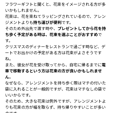
フラワーギフトと聞くと、花束をイメージされる方が多
いかもしれません。
花束は、花を束ねてラッピングされているので、アレン
ジメントよりも
持ち運びが便利
です。
そのため外出先で渡す時や、
プレゼントしてから花を持
ち歩く予定がある時は、花束を選ぶことがおすすめ
で
す。
クリスマスのディナーをレストランで過ごす時など、デ
ートでお出かけの予定がある方は花束がよさそうです
ね。
また、彼女が花を受け取ってから、自宅に帰るまでに
電
車で移動するという方は花束の方が良いかもしれませ
ん
。
なぜなら、アレンジメントを持ち歩く際はマチの付いた
袋に入れることが一般的ですが、花束はマチなしの袋で
いいからです。
そのため、大きな花束は例外ですが、アレンジメントよ
りも花束の方が幅を取らず、持ち帰りやすいことが多い