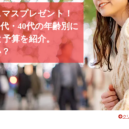
スマス
プレゼント！
0代・
40代の年齢別に
と
予算を紹介。
い？
ク