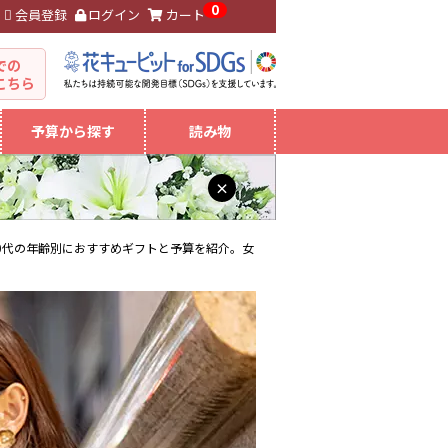
0
会員登録
ログイン
カート
。
での
こちら
予算から探す
読み物
×
40代の年齢別におすすめギフトと予算を紹介。女