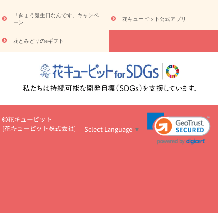
お祝い・
5000円～
お祝い・
7000円～
お祝い・
10000円～
「きょう誕生日なんです」キャンペ
お供え・お悔やみ
お供え・お悔やみ・
3000円～
お供え・お
花キューピット公式アプリ
ーン
悔やみ・
5000円～
お供え・お悔やみ・
7000円～
お供え・お悔
読み物
やみ・
10000円～
花とみどりのeギフト
注目されている記事
365日の誕生花カレンダー
開店・開業祝
いのマナー
定年退職祝いのマナー
お祝いを贈るときのマナー・
ルール
花キューピットのお祝いコラム一覧
誕生日のお花を「色
彩心理学」で選ぶ方法
結婚祝いの予算相場
出産祝いお役立ち情
報
転職祝いのマナー基礎知識
ペットのお祝いワンポイントアド
バイス
スタンド花（フラスタ）のマナー
お見舞いのマナーとル
ール
新築引っ越し祝いコラム
お祝い花のマナー総まとめ
職
花キューピット
場上司や先輩へ贈るお祝い花の正解は？
開店祝いの花 選び方ガイ
[
花キューピット株式会社
]
Select Language
▼
ド（早見表あり）
お供えを贈るときのマナー・ルール
花キューピットのお供え・
お悔やみ・仏花コラム一覧
花キューピットの仏花のルール・マナ
ーQ&A
ペットの供花の基礎知識とペットロスを癒す向き合い方
一周忌のマナー
四十九日の基礎知識
お盆のルール・マナー
お彼岸のルール・マナー
キリスト教のお葬式の流れ【マナー基礎
知識】
お供え花のマナー総まとめ
仏花の選び方ガイド（早見表
あり)
花キューピット×専門家
CO2排出量削減 / SDGsを考える
プロ直伝10のテクニック
花美人5人の「花のある暮らし」
美