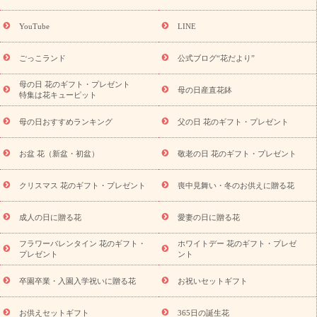
誕生花(トルコキキョウ)
9月の誕生花(リンドウ)
誕生日セット
ギフト
キャンペーン
「きょう誕生日なんです」キャンペーン
YouTube
LINE
用途から探す
お祝いの花特集
当日配達特急便
お祝い商品
一覧
お祝い
開店・開業祝い
新築・引っ越し祝い
退職祝い
ごっこランド
公式ブログ“花だより”
結婚記念日
結婚祝い
出産祝い
退院祝い・快気祝い
還暦
祝い・長寿祝い
プチギフト
ペットのお祝いフラワー
お中
母の日 花のギフト・プレゼント
母の日産直花鉢
特集は花キューピット
元・暑中見舞い
敬老の日
お供え・お悔やみ
当日配達特急便
お供え
お供え・お悔やみ商品一覧
お供え・お悔やみの花
四
母の日おすすめランキング
父の日 花のギフト・プレゼント
十九日法要以降に贈る花
通夜・葬儀に贈る花
お供え お花とセッ
トギフト
お供え プリザーブドフラワー
ペットのお供えフラワー
お盆 花（新盆・初盆）
敬老の日 花のギフト・プレゼント
お盆（新盆・初盆）
その他
お祝い返し
お見舞い
お取り
寄せギフト
ビジネス用
ご自宅用
観葉植物
ミディ胡蝶蘭
クリスマス 花のギフト・プレゼント
喪中見舞い・冬のお供えに贈る花
スタイルから探す
プリザーブドフラワー
アレンジメント
花束
スタンド花
お祝い
お供え・お悔やみ
胡蝶蘭
胡蝶
成人の日に贈る花
愛妻の日に贈る花
蘭・花鉢
ミディ胡蝶蘭・お祝い
ミディ胡蝶蘭・お供え
世界初
の青色胡蝶蘭
観葉植物
観葉植物
産直多肉植物
プリザーブ
フラワーバレンタイン 花のギフト・
ホワイトデー 花のギフト・プレゼ
ドフラワー
お祝い
お供え・お悔やみ
花とセットギフト
セ
プレゼント
ント
ミオーダー
プチギフト（hanamore -ハナモア-）
花とみどりの
eギフト
花キューピットのeGfit
カラー
ピンク
イエローオ
卒園卒業・入園入学祝いに贈る花
お祝いセットギフト
予
レンジ
レッド
お花の種類
バラ
ユリ
トルコキキョウ
算から探す
お祝い
お祝い・
3000円～
お祝い・
4000円～
お供えセットギフト
365日の誕生花