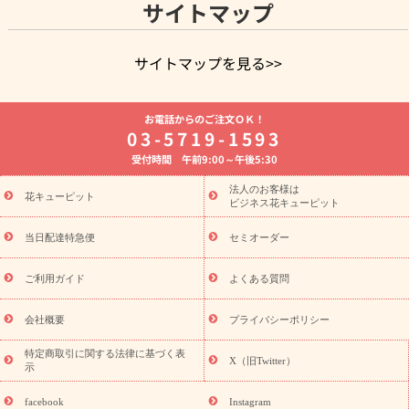
サイトマップ
サイトマップを見る>>
よく贈られる花
お祝いの花特集
誕生日フラワーギフト特集
お電話からのご注文ＯＫ！
8月の誕生花(トルコキキョウ)
開店・開業祝い
退職祝い
結
03-5719-1593
婚記念日
お供え・お悔やみ
お供え・お悔やみの花
四十九日
受付時間 午前9:00～午後5:30
法要以降に贈る花
通夜・葬儀に贈る花
胡蝶蘭・花鉢
プリザ
ーブドフラワー
季節のイベント
ひまわり ギフト・プレゼント
法人のお客様は
季節のイベント
花キューピット
特集
お盆 花（新盆・初盆）
お盆 花（新
ビジネス花キューピット
盆・初盆）
お盆 花（新盆・初盆）
お盆・お供え 花とセットギ
フト
お盆・お供え プリザーブドフラワー
ひまわり ギフト・プ
当日配達特急便
セミオーダー
レゼント特集
夏の花贈り・お中元・暑中見舞い 花のギフト特集
敬老の日におくる花ギフト・プレゼント特集
敬老の日におくる
ご利用ガイド
よくある質問
花ギフト・プレゼント特集
敬老の日 花のおすすめランキング
敬
老の日 花鉢植えのギフト・プレゼント特集
敬老の日 花とセットギ
会社概要
プライバシーポリシー
フト・プレゼント特集
敬老の日の花 全てのギフト一覧
キャン
誕生日の花を
特定商取引に関する法律に基づく表
ペーン
「きょう誕生日なんです」キャンペーン
X（旧Twitter）
示
探す
誕生日フラワーギフト
誕生日フラワーギフト特集
誕生
日フラワーギフト商品一覧
バラ
ユリ
トルコキキョウ
8月の
facebook
Instagram