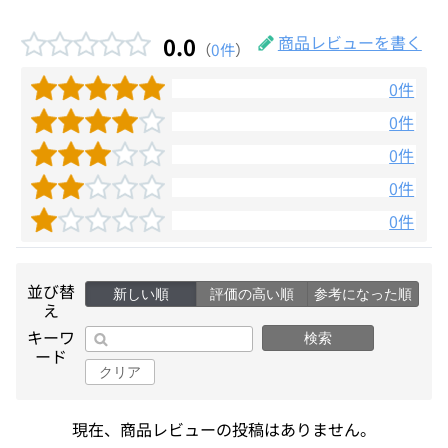
0.0
商品レビューを書く
（
0件
）
0件
0件
0件
0件
0件
並び替
新しい順
評価の高い順
参考になった順
え
キーワ
検索
ード
クリア
現在、商品レビューの投稿はありません。