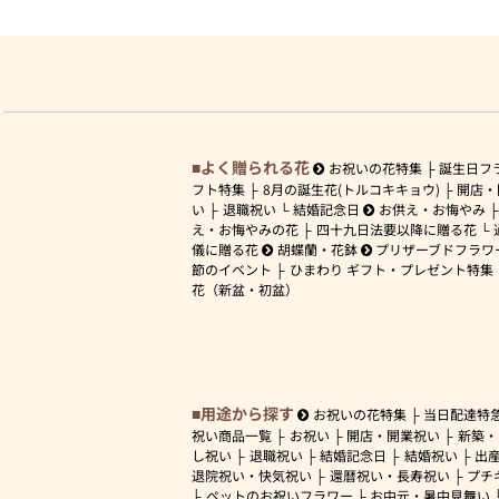
よく贈られる花
お祝いの花特集
誕生日フ
フト特集
8月の誕生花(トルコキキョウ)
開店・
い
退職祝い
結婚記念日
お供え・お悔やみ
え・お悔やみの花
四十九日法要以降に贈る花
儀に贈る花
胡蝶蘭・花鉢
プリザーブドフラワ
節のイベント
ひまわり ギフト・プレゼント特集
花（新盆・初盆）
用途から探す
お祝いの花特集
当日配達特
祝い商品一覧
お祝い
開店・開業祝い
新築・
し祝い
退職祝い
結婚記念日
結婚祝い
出
退院祝い・快気祝い
還暦祝い・長寿祝い
プチ
ペットのお祝いフラワー
お中元・暑中見舞い