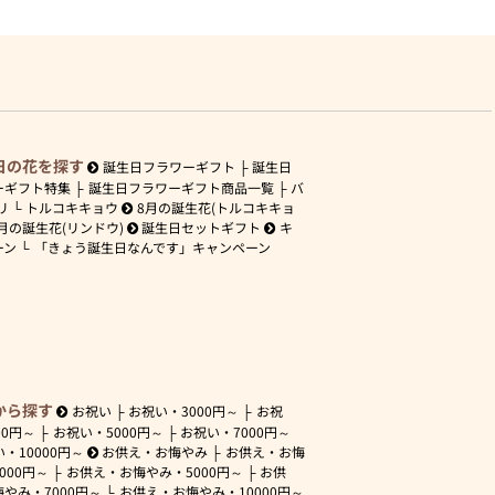
日の花を探す
誕生日フラワーギフト
誕生日
ーギフト特集
誕生日フラワーギフト商品一覧
バ
リ
トルコキキョウ
8月の誕生花(トルコキキョ
月の誕生花(リンドウ)
誕生日セットギフト
キ
ーン
「きょう誕生日なんです」キャンペーン
から探す
お祝い
お祝い・
3000円～
お祝
00円～
お祝い・
5000円～
お祝い・
7000円～
い・
10000円～
お供え・お悔やみ
お供え・お悔
3000円～
お供え・お悔やみ・
5000円～
お供
悔やみ・
7000円～
お供え・お悔やみ・
10000円～