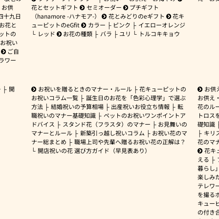
お供
花とセットギフト
セミオーダー
プチギフト
四十九日
（hanamore -ハナモア-）
花とみどりのeギフト
花キ
 お花と
ューピットのeGfit
カラー
ピンク
イエローオレンジ
ットの
レッド
お花の種類
バラ
ユリ
トルコキキョウ
お祝い
ご自
ラワー
ー
開
お祝いを贈るときのマナー・ルール
花キューピットの
お供
お祝いコラム一覧
誕生日のお花を「色彩心理学」で選ぶ
お供え
方法
結婚祝いの予算相場
出産祝いお役立ち情報
転
花のルー
職祝いのマナー基礎知識
ペットのお祝いワンポイントア
トロス
ドバイス
スタンド花（フラスタ）のマナー
お見舞いの
礎知識
マナーとルール
新築引っ越し祝いコラム
お祝い花のマ
キリ
ナー総まとめ
職場上司や先輩へ贈るお祝い花の正解は？
花のマ
開店祝いの花 選び方ガイド（早見表あり）
花キ
える
暮らし
楽しみ
テレワ
を撮る
キュー
の付き