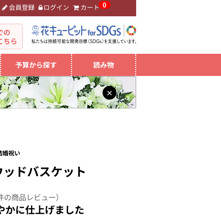
0
会員登録
ログイン
カート
。
での
こちら
予算から探す
読み物
×
結婚祝い
ウッドバスケット
件の商品レビュー）
やかに仕上げました