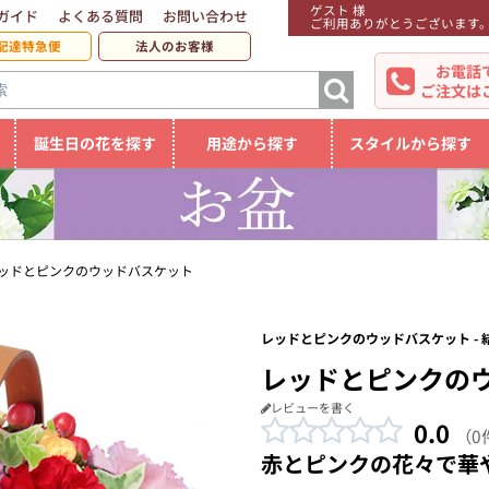
ゲスト 様
ガイド
よくある質問
お問い合わせ
ご利用ありがとうございます
配達特急便
法人のお客様
お電話
ご注文は
誕生日の花を探す
用途から探す
スタイルから探す
ッドとピンクのウッドバスケット
レッドとピンクのウッドバスケット - 
レッドとピンクの
レビューを書く
0.0
（0
赤とピンクの花々で華