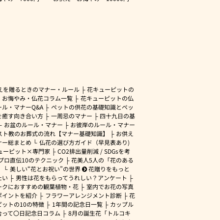
えを贈るときのマナー・ルール
花キューピットの
・お悔やみ・仏花コラム一覧
花キューピットの仏
ル・マナーQ&A
ペットの供花の基礎知識とペッ
を癒す向き合い方
一周忌のマナー
四十九日の基
お盆のルール・マナー
お彼岸のルール・マナー
スト教のお葬式の流れ【マナー基礎知識】
お供え
ナー総まとめ
仏花の選び方ガイド（早見表あり)
ューピット×専門家
CO2排出量削減 / SDGsを考
プロ直伝10のテクニック
花美人5人の「花のある
」
美しい“花とお祝い”の世界
花贈りをもっと
たい
男性は花をもらってうれしい？アンケート
ークにおすすめの観葉植物・花
室内でお花の写真
ポイントを紹介
フラワーアレンジメント診断
花
ピットの10の特徴
1年間の記念日一覧
カップル
合って〇日記念日コラム
8月の誕生花「トルコキ