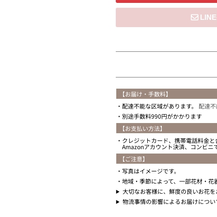
住所を知らない
【お届け・手数料】
配達不能な区域があります。
配達不
別途手数料990円がかかります
【お支払い方法】
クレジットカード、携帯電話料金と
Amazonアカウント決済、コンビ
【ご注意】
写真はイメージです。
地域・季節によって、一部花材・花
大切なお客様に、鮮度の良いお花を
物流事情の影響によるお届けについ