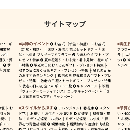
サイトマップ
季節のイベント
誕生
ラワーギ
お盆 花（新盆・初盆）
お盆 花
開業祝
（新盆・初盆）
お盆・お供え 花とセットギフト
お
フラワ
お供
盆・お供え プリザーブドフラワー
ひまわり ギフト・プ
ラ
ユ
通夜・葬
レゼント特集
夏の花贈り・お中元・暑中見舞い 花のギフ
ウ)
9
ー
季
ト特集
敬老の日におくる花ギフト・プレゼント特集
ャンペ
お盆
敬老の日におくる花ギフト・プレゼント特集
敬老の日 花
のおすすめランキング
敬老の日 花鉢植えのギフト・プレ
ゼント特集
敬老の日 花とセットギフト・プレゼント特集
敬老の日の花 全てのギフト一覧
キャンペーン
映画
『ウォーターガーディアンズ』コラボキャンペーン
「き
ょう誕生日なんです」キャンペーン
スタイルから探す
予算
急便
お
アレンジメント
花束
スタン
引っ越
ド花
お祝い
お供え・お悔やみ
胡蝶蘭
胡蝶蘭・花
い・
40
産祝い
鉢
ミディ胡蝶蘭・お祝い
ミディ胡蝶蘭・お供え
世
お祝
ギフト
界初の青色胡蝶蘭
観葉植物
観葉植物
産直多肉植物
やみ・
敬老の
プリザーブドフラワー
お祝い
お供え・お悔やみ
え・お