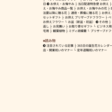
日
お供え・お悔やみ
当日配達特急便 お供え
え・お悔やみ商品一覧
お供え・お悔やみの花
法要以降に贈る花
通夜・葬儀に贈る花
お供え
セットギフト
お供え プリザーブドフラワー
ペ
お供えフラワー
お盆（新盆・初盆）
その他
返し
お見舞い
お取り寄せギフト
ビジネス用
宅用
観葉植物
ミディ胡蝶蘭
プリザーブドフ
読み物
注目されている記事
365日の誕生花カレンダ
店・開業祝いのマナー
定年退職祝いのマナー