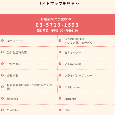
サイトマップを見る>>
よく贈られる花
お祝いの花特集
誕生日フラワーギフト特集
お電話からのご注文ＯＫ！
8月の誕生花(トルコキキョウ)
開店・開業祝い
退職祝い
結
03-5719-1593
婚記念日
お供え・お悔やみ
お供え・お悔やみの花
四十九日
受付時間 午前9:00～午後5:30
法要以降に贈る花
通夜・葬儀に贈る花
胡蝶蘭・花鉢
プリザ
ーブドフラワー
季節のイベント
ひまわり ギフト・プレゼント
法人のお客様は
季節のイベント
花キューピット
特集
お盆 花（新盆・初盆）
お盆 花（新
ビジネス花キューピット
盆・初盆）
お盆 花（新盆・初盆）
お盆・お供え 花とセットギ
フト
お盆・お供え プリザーブドフラワー
ひまわり ギフト・プ
当日配達特急便
セミオーダー
レゼント特集
夏の花贈り・お中元・暑中見舞い 花のギフト特集
敬老の日におくる花ギフト・プレゼント特集
敬老の日におくる
ご利用ガイド
よくある質問
花ギフト・プレゼント特集
敬老の日 花のおすすめランキング
敬
老の日 花鉢植えのギフト・プレゼント特集
敬老の日 花とセットギ
会社概要
プライバシーポリシー
フト・プレゼント特集
敬老の日の花 全てのギフト一覧
キャン
ペーン
映画『ウォーターガーディアンズ』コラボキャンペーン
特定商取引に関する法律に基づく表
X（旧Twitter）
示
誕生日の花を探す
「きょう誕生日なんです」キャンペーン
誕生日フラワーギフト
誕生日フラワーギフト特集
誕生日フラワ
facebook
Instagram
ーギフト商品一覧
バラ
ユリ
トルコキキョウ
8月の誕生花
(トルコキキョウ)
9月の誕生花(リンドウ)
誕生日セットギフト
YouTube
LINE
用途か
キャンペーン
「きょう誕生日なんです」キャンペーン