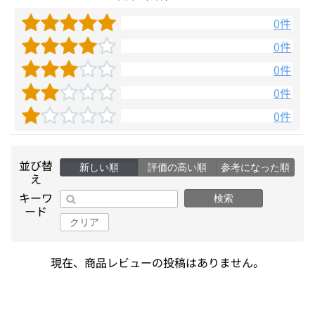
0件
0件
0件
0件
0件
並び替
新しい順
評価の高い順
参考になった順
え
キーワ
検索
ード
クリア
現在、商品レビューの投稿はありません。