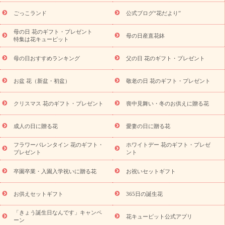
ら探す
お祝いの花特集
当日配達特急便
お祝い商品一覧
お
ごっこランド
公式ブログ“花だより”
祝い
開店・開業祝い
新築・引っ越し祝い
退職祝い
結婚記
念日
結婚祝い
出産祝い
退院祝い・快気祝い
還暦祝い・長
母の日 花のギフト・プレゼント
母の日産直花鉢
特集は花キューピット
寿祝い
プチギフト
ペットのお祝いフラワー
お中元・暑中見
舞い
敬老の日
お供え・お悔やみ
当日配達特急便 お供え
お
母の日おすすめランキング
父の日 花のギフト・プレゼント
供え・お悔やみ商品一覧
お供え・お悔やみの花
四十九日法要以
降に贈る花
通夜・葬儀に贈る花
お供え お花とセットギフト
お盆 花（新盆・初盆）
敬老の日 花のギフト・プレゼント
お供え プリザーブドフラワー
ペットのお供えフラワー
お盆（新
盆・初盆）
その他
お祝い返し
お見舞い
お取り寄せギフト
ビジネス用
ご自宅用
観葉植物
ミディ胡蝶蘭
プリザーブ
クリスマス 花のギフト・プレゼント
喪中見舞い・冬のお供えに贈る花
スタイルから探す
ドフラワー
アレンジメント
花束
スタ
ンド花
お祝い
お供え・お悔やみ
胡蝶蘭
胡蝶蘭・花鉢
ミ
成人の日に贈る花
愛妻の日に贈る花
ディ胡蝶蘭・お祝い
ミディ胡蝶蘭・お供え
世界初の青色胡蝶蘭
フラワーバレンタイン 花のギフト・
ホワイトデー 花のギフト・プレゼ
観葉植物
観葉植物
産直多肉植物
プリザーブドフラワー
プレゼント
ント
お祝い
お供え・お悔やみ
花とセットギフト
セミオーダー
プチギフト（hanamore -ハナモア-）
花とみどりのeギフト
花
卒園卒業・入園入学祝いに贈る花
お祝いセットギフト
キューピットのeGfit
カラー
ピンク
イエローオレンジ
レッ
予算から探す
ド
お花の種類
バラ
ユリ
トルコキキョウ
お供えセットギフト
365日の誕生花
お祝い
お祝い・
3000円～
お祝い・
4000円～
お祝い・
5000円～
お祝い・
7000円～
お祝い・
10000円～
お供え・お
「きょう誕生日なんです」キャンペ
花キューピット公式アプリ
ーン
悔やみ
お供え・お悔やみ・
3000円～
お供え・お悔やみ・
5000