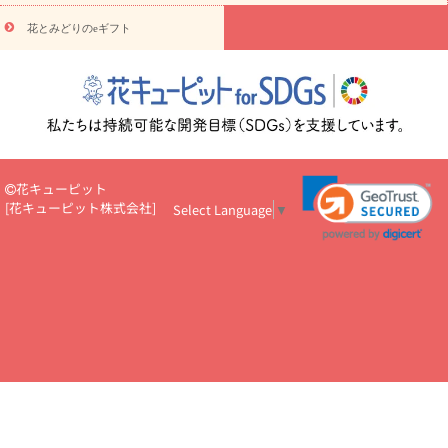
円～
お供え・お悔やみ・
7000円～
お供え・お悔やみ・
10000
花とみどりのeギフト
読み物
円～
注目されている記事
365日の誕生花カレンダー
開店・開業祝
いのマナー
定年退職祝いのマナー
お祝いを贈るときのマナー・
ルール
花キューピットのお祝いコラム一覧
誕生日のお花を「色
彩心理学」で選ぶ方法
結婚祝いの予算相場
出産祝いお役立ち情
報
転職祝いのマナー基礎知識
ペットのお祝いワンポイントアド
バイス
スタンド花（フラスタ）のマナー
お見舞いのマナーとル
花キューピット
ール
新築引っ越し祝いコラム
お祝い花のマナー総まとめ
職
[
花キューピット株式会社
]
Select Language
▼
場上司や先輩へ贈るお祝い花の正解は？
開店祝いの花 選び方ガイ
ド（早見表あり）
お供えを贈るときのマナー・ルール
花キューピットのお供え・
お悔やみ・仏花コラム一覧
花キューピットの仏花のルール・マナ
ーQ&A
ペットの供花の基礎知識とペットロスを癒す向き合い方
一周忌のマナー
四十九日の基礎知識
お盆のルール・マナー
お彼岸のルール・マナー
キリスト教のお葬式の流れ【マナー基礎
知識】
お供え花のマナー総まとめ
仏花の選び方ガイド（早見表
あり)
花キューピット×専門家
CO2排出量削減 / SDGsを考える
プロ直伝10のテクニック
花美人5人の「花のある暮らし」
美
しい“花とお祝い”の世界
花贈りをもっと楽しみたい
男性は花を
もらってうれしい？アンケート
テレワークにおすすめの観葉植