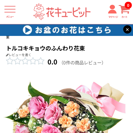
0
メニュー
マイページ
カート
×
花キューピット
結婚祝い
【結婚祝い】トルコキキョウのふんわり花
束
トルコキキョウのふんわり花束
レビューを書く
0.0
（0件の商品レビュー）