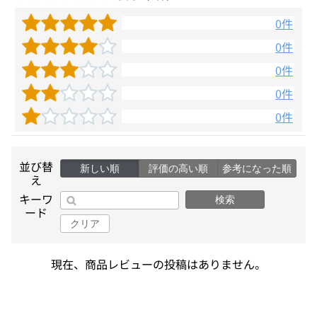
0件
0件
0件
0件
0件
並び替
新しい順
評価の高い順
参考になった順
え
キーワ
検索
ード
クリア
現在、商品レビューの投稿はありません。