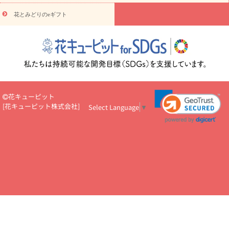
悔やみ・
5000円～
お供え・お悔やみ・
7000円～
お供え・お悔
読み物
やみ・
10000円～
花とみどりのeギフト
注目されている記事
365日の誕生花カレンダー
開店・開業祝
いのマナー
定年退職祝いのマナー
お祝いを贈るときのマナー・
ルール
花キューピットのお祝いコラム一覧
誕生日のお花を「色
彩心理学」で選ぶ方法
結婚祝いの予算相場
出産祝いお役立ち情
報
転職祝いのマナー基礎知識
ペットのお祝いワンポイントアド
バイス
スタンド花（フラスタ）のマナー
お見舞いのマナーとル
ール
新築引っ越し祝いコラム
お祝い花のマナー総まとめ
職
花キューピット
場上司や先輩へ贈るお祝い花の正解は？
開店祝いの花 選び方ガイ
[
花キューピット株式会社
]
Select Language
▼
ド（早見表あり）
お供えを贈るときのマナー・ルール
花キューピットのお供え・
お悔やみ・仏花コラム一覧
花キューピットの仏花のルール・マナ
ーQ&A
ペットの供花の基礎知識とペットロスを癒す向き合い方
一周忌のマナー
四十九日の基礎知識
お盆のルール・マナー
お彼岸のルール・マナー
キリスト教のお葬式の流れ【マナー基礎
知識】
お供え花のマナー総まとめ
仏花の選び方ガイド（早見表
あり)
花キューピット×専門家
CO2排出量削減 / SDGsを考える
プロ直伝10のテクニック
花美人5人の「花のある暮らし」
美
しい“花とお祝い”の世界
花贈りをもっと楽しみたい
男性は花を
もらってうれしい？アンケート
テレワークにおすすめの観葉植