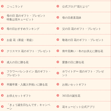
用途から探す
お祝いの花特集
当日配達特急便
お祝い商品
一覧
お祝い
開店・開業祝い
新築・引っ越し祝い
退職祝い
ごっこランド
公式ブログ“花だより”
結婚記念日
結婚祝い
出産祝い
退院祝い・快気祝い
還暦
祝い・長寿祝い
プチギフト
ペットのお祝いフラワー
お中
母の日 花のギフト・プレゼント
母の日産直花鉢
特集は花キューピット
元・暑中見舞い
敬老の日
お供え・お悔やみ
当日配達特急便
お供え
お供え・お悔やみ商品一覧
お供え・お悔やみの花
四
母の日おすすめランキング
父の日 花のギフト・プレゼント
十九日法要以降に贈る花
通夜・葬儀に贈る花
お供え お花とセッ
トギフト
お供え プリザーブドフラワー
ペットのお供えフラワー
お盆 花（新盆・初盆）
敬老の日 花のギフト・プレゼント
お盆（新盆・初盆）
その他
お祝い返し
お見舞い
お取り
寄せギフト
ビジネス用
ご自宅用
観葉植物
ミディ胡蝶蘭
クリスマス 花のギフト・プレゼント
喪中見舞い・冬のお供えに贈る花
スタイルから探す
プリザーブドフラワー
アレンジメント
花束
スタンド花
お祝い
お供え・お悔やみ
胡蝶蘭
胡蝶
成人の日に贈る花
愛妻の日に贈る花
蘭・花鉢
ミディ胡蝶蘭・お祝い
ミディ胡蝶蘭・お供え
世界初
の青色胡蝶蘭
観葉植物
観葉植物
産直多肉植物
プリザーブ
フラワーバレンタイン 花のギフト・
ホワイトデー 花のギフト・プレゼ
ドフラワー
お祝い
お供え・お悔やみ
花とセットギフト
セ
プレゼント
ント
ミオーダー
プチギフト（hanamore -ハナモア-）
花とみどりの
eギフト
花キューピットのeGfit
カラー
ピンク
イエローオ
卒園卒業・入園入学祝いに贈る花
お祝いセットギフト
予
レンジ
レッド
お花の種類
バラ
ユリ
トルコキキョウ
算から探す
お祝い
お祝い・
3000円～
お祝い・
4000円～
お供えセットギフト
365日の誕生花
お祝い・
5000円～
お祝い・
7000円～
お祝い・
10000円～
「きょう誕生日なんです」キャンペ
お供え・お悔やみ
お供え・お悔やみ・
3000円～
お供え・お
花キューピット公式アプリ
ーン