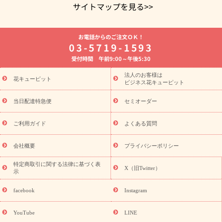
サイトマップを見る>>
よく贈られる花
お祝いの花特集
誕生日フラワーギフト特集
お電話からのご注文ＯＫ！
8月の誕生花(トルコキキョウ)
開店・開業祝い
退職祝い
結
03-5719-1593
婚記念日
お供え・お悔やみ
お供え・お悔やみの花
四十九日
受付時間 午前9:00～午後5:30
法要以降に贈る花
通夜・葬儀に贈る花
胡蝶蘭・花鉢
プリザ
ーブドフラワー
季節のイベント
ひまわり ギフト・プレゼント
法人のお客様は
季節のイベント
花キューピット
特集
お盆 花（新盆・初盆）
お盆 花（新
ビジネス花キューピット
盆・初盆）
お盆 花（新盆・初盆）
お盆・お供え 花とセットギ
フト
お盆・お供え プリザーブドフラワー
ひまわり ギフト・プ
当日配達特急便
セミオーダー
レゼント特集
夏の花贈り・お中元・暑中見舞い 花のギフト特集
敬老の日におくる花ギフト・プレゼント特集
敬老の日におくる
ご利用ガイド
よくある質問
花ギフト・プレゼント特集
敬老の日 花のおすすめランキング
敬
老の日 花鉢植えのギフト・プレゼント特集
敬老の日 花とセットギ
会社概要
プライバシーポリシー
フト・プレゼント特集
敬老の日の花 全てのギフト一覧
キャン
誕生日の花を
特定商取引に関する法律に基づく表
ペーン
「きょう誕生日なんです」キャンペーン
X（旧Twitter）
示
探す
誕生日フラワーギフト
誕生日フラワーギフト特集
誕生
日フラワーギフト商品一覧
バラ
ユリ
トルコキキョウ
8月の
facebook
Instagram
誕生花(トルコキキョウ)
9月の誕生花(リンドウ)
誕生日セット
ギフト
キャンペーン
「きょう誕生日なんです」キャンペーン
YouTube
LINE