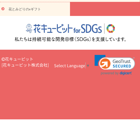
円～
お供え・お悔やみ・
7000円～
お供え・お悔やみ・
10000
花とみどりのeギフト
読み物
円～
注目されている記事
365日の誕生花カレンダー
開店・開業祝
いのマナー
定年退職祝いのマナー
お祝いを贈るときのマナー・
ルール
花キューピットのお祝いコラム一覧
誕生日のお花を「色
彩心理学」で選ぶ方法
結婚祝いの予算相場
出産祝いお役立ち情
報
転職祝いのマナー基礎知識
ペットのお祝いワンポイントアド
バイス
スタンド花（フラスタ）のマナー
お見舞いのマナーとル
花キューピット
ール
新築引っ越し祝いコラム
お祝い花のマナー総まとめ
職
[
花キューピット株式会社
]
Select Language
▼
場上司や先輩へ贈るお祝い花の正解は？
開店祝いの花 選び方ガイ
ド（早見表あり）
お供えを贈るときのマナー・ルール
花キューピットのお供え・
お悔やみ・仏花コラム一覧
花キューピットの仏花のルール・マナ
ーQ&A
ペットの供花の基礎知識とペットロスを癒す向き合い方
一周忌のマナー
四十九日の基礎知識
お盆のルール・マナー
お彼岸のルール・マナー
キリスト教のお葬式の流れ【マナー基礎
知識】
お供え花のマナー総まとめ
仏花の選び方ガイド（早見表
あり)
花キューピット×専門家
CO2排出量削減 / SDGsを考える
プロ直伝10のテクニック
花美人5人の「花のある暮らし」
美
しい“花とお祝い”の世界
花贈りをもっと楽しみたい
男性は花を
もらってうれしい？アンケート
テレワークにおすすめの観葉植