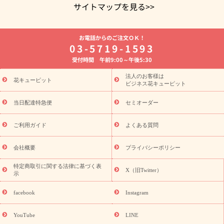
サイトマップを見る>>
よく贈られる花
お祝いの花特集
誕生日フラワーギフト特集
お電話からのご注文ＯＫ！
8月の誕生花(トルコキキョウ)
開店・開業祝い
退職祝い
結
03-5719-1593
婚記念日
お供え・お悔やみ
お供え・お悔やみの花
四十九日
受付時間 午前9:00～午後5:30
法要以降に贈る花
通夜・葬儀に贈る花
胡蝶蘭・花鉢
プリザ
ーブドフラワー
季節のイベント
ひまわり ギフト・プレゼント
法人のお客様は
季節のイベント
花キューピット
特集
お盆 花（新盆・初盆）
お盆 花（新
ビジネス花キューピット
盆・初盆）
お盆 花（新盆・初盆）
お盆・お供え 花とセットギ
フト
お盆・お供え プリザーブドフラワー
ひまわり ギフト・プ
当日配達特急便
セミオーダー
レゼント特集
夏の花贈り・お中元・暑中見舞い 花のギフト特集
敬老の日におくる花ギフト・プレゼント特集
敬老の日におくる
ご利用ガイド
よくある質問
花ギフト・プレゼント特集
敬老の日 花のおすすめランキング
敬
老の日 花鉢植えのギフト・プレゼント特集
敬老の日 花とセットギ
会社概要
プライバシーポリシー
フト・プレゼント特集
敬老の日の花 全てのギフト一覧
キャン
ペーン
映画『ウォーターガーディアンズ』コラボキャンペーン
特定商取引に関する法律に基づく表
X（旧Twitter）
示
誕生日の花を探す
「きょう誕生日なんです」キャンペーン
誕生日フラワーギフト
誕生日フラワーギフト特集
誕生日フラワ
facebook
Instagram
ーギフト商品一覧
バラ
ユリ
トルコキキョウ
8月の誕生花
(トルコキキョウ)
9月の誕生花(リンドウ)
誕生日セットギフト
YouTube
LINE
用途か
キャンペーン
「きょう誕生日なんです」キャンペーン