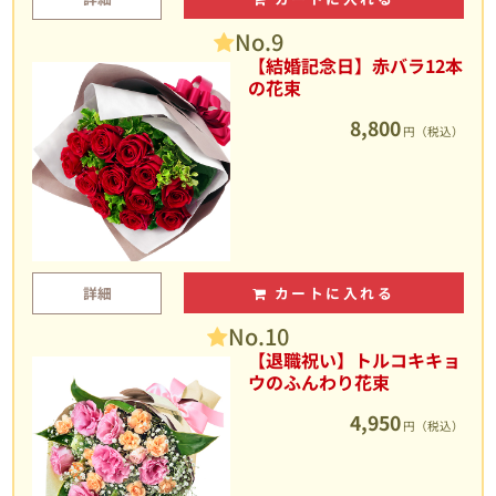
No.9
【結婚記念日】赤バラ12本
の花束
8,800
円（税込）
詳細
カートに入れる
No.10
【退職祝い】トルコキキョ
ウのふんわり花束
4,950
円（税込）