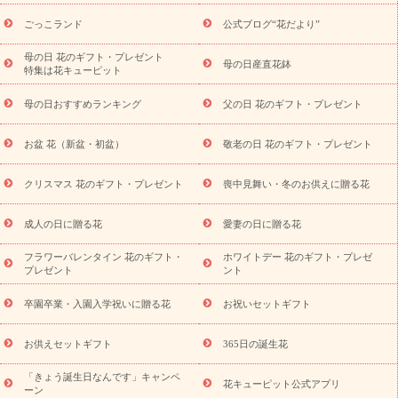
ら探す
お祝いの花特集
当日配達特急便
お祝い商品一覧
お
ごっこランド
公式ブログ“花だより”
祝い
開店・開業祝い
新築・引っ越し祝い
退職祝い
結婚記
念日
結婚祝い
出産祝い
退院祝い・快気祝い
還暦祝い・長
母の日 花のギフト・プレゼント
母の日産直花鉢
特集は花キューピット
寿祝い
プチギフト
ペットのお祝いフラワー
お中元・暑中見
舞い
敬老の日
お供え・お悔やみ
当日配達特急便 お供え
お
母の日おすすめランキング
父の日 花のギフト・プレゼント
供え・お悔やみ商品一覧
お供え・お悔やみの花
四十九日法要以
降に贈る花
通夜・葬儀に贈る花
お供え お花とセットギフト
お盆 花（新盆・初盆）
敬老の日 花のギフト・プレゼント
お供え プリザーブドフラワー
ペットのお供えフラワー
お盆（新
盆・初盆）
その他
お祝い返し
お見舞い
お取り寄せギフト
ビジネス用
ご自宅用
観葉植物
ミディ胡蝶蘭
プリザーブ
クリスマス 花のギフト・プレゼント
喪中見舞い・冬のお供えに贈る花
スタイルから探す
ドフラワー
アレンジメント
花束
スタ
ンド花
お祝い
お供え・お悔やみ
胡蝶蘭
胡蝶蘭・花鉢
ミ
成人の日に贈る花
愛妻の日に贈る花
ディ胡蝶蘭・お祝い
ミディ胡蝶蘭・お供え
世界初の青色胡蝶蘭
フラワーバレンタイン 花のギフト・
ホワイトデー 花のギフト・プレゼ
観葉植物
観葉植物
産直多肉植物
プリザーブドフラワー
プレゼント
ント
お祝い
お供え・お悔やみ
花とセットギフト
セミオーダー
プチギフト（hanamore -ハナモア-）
花とみどりのeギフト
花
卒園卒業・入園入学祝いに贈る花
お祝いセットギフト
キューピットのeGfit
カラー
ピンク
イエローオレンジ
レッ
予算から探す
ド
お花の種類
バラ
ユリ
トルコキキョウ
お供えセットギフト
365日の誕生花
お祝い
お祝い・
3000円～
お祝い・
4000円～
お祝い・
5000円～
お祝い・
7000円～
お祝い・
10000円～
お供え・お
「きょう誕生日なんです」キャンペ
花キューピット公式アプリ
ーン
悔やみ
お供え・お悔やみ・
3000円～
お供え・お悔やみ・
5000