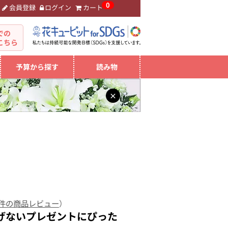
0
会員登録
ログイン
カート
。
での
こちら
予算から探す
読み物
×
 件の商品レビュー
）
げないプレゼントにぴった