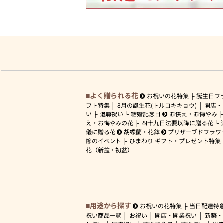
よく贈られる花
お祝いの花特集
誕生日フ
フト特集
8月の誕生花(トルコキキョウ)
開店・
い
退職祝い
結婚記念日
お供え・お悔やみ
え・お悔やみの花
四十九日法要以降に贈る花
儀に贈る花
胡蝶蘭・花鉢
プリザーブドフラワ
節のイベント
ひまわり ギフト・プレゼント特集
花（新盆・初盆）
用途から探す
お祝いの花特集
当日配達特
祝い商品一覧
お祝い
開店・開業祝い
新築・