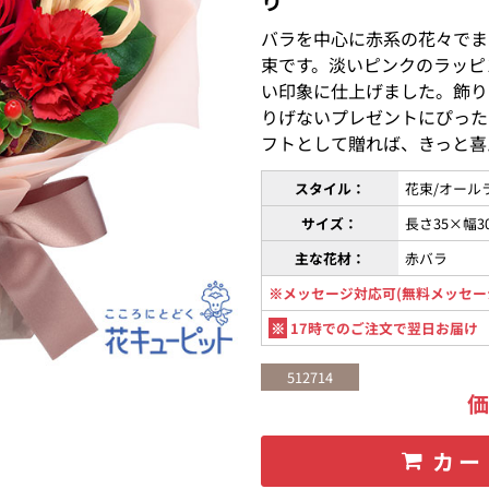
り
バラを中心に赤系の花々でま
束です。淡いピンクのラッピ
い印象に仕上げました。飾り
りげないプレゼントにぴった
フトとして贈れば、きっと喜
スタイル：
花束/オール
サイズ：
長さ35×幅3
主な花材：
赤バラ
※メッセージ対応可(無料メッセー
※
17時でのご注文で翌日お届け
512714
カー