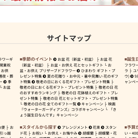
サイトマップ
季節のイベント
誕生
ラワーギ
お盆 花（新盆・初盆）
お盆 花
開業祝
（新盆・初盆）
お盆・お供え 花とセットギフト
お
フラワ
お供
盆・お供え プリザーブドフラワー
ひまわり ギフト・プ
ラ
ユ
通夜・葬
レゼント特集
夏の花贈り・お中元・暑中見舞い 花のギフ
ウ)
9
ー
季
ト特集
敬老の日におくる花ギフト・プレゼント特集
ャンペ
お盆
敬老の日におくる花ギフト・プレゼント特集
敬老の日 花
のおすすめランキング
敬老の日 花鉢植えのギフト・プレ
ゼント特集
敬老の日 花とセットギフト・プレゼント特集
敬老の日の花 全てのギフト一覧
キャンペーン
映画
『ウォーターガーディアンズ』コラボキャンペーン
「き
ょう誕生日なんです」キャンペーン
スタイルから探す
予算
急便
お
アレンジメント
花束
スタン
引っ越
ド花
お祝い
お供え・お悔やみ
胡蝶蘭
胡蝶蘭・花
い・
40