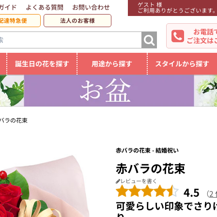
ゲスト 様
ガイド
よくある質問
お問い合わせ
ご利用ありがとうございます
配達特急便
法人のお客様
お電話
ご注文は
誕生日の花を探す
用途から探す
スタイルから探す
バラの花束
赤バラの花束 - 結婚祝い
赤バラの花束
レビューを書く
4.5
（
2
可愛らしい印象でさり