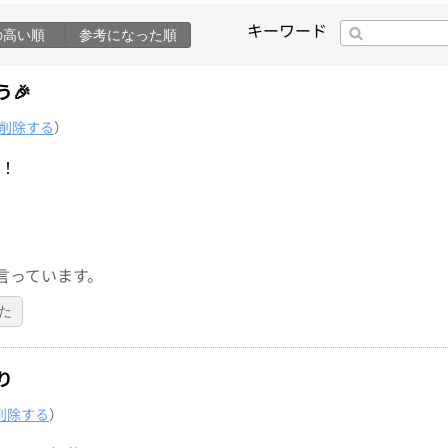
キーワード
の高い順
参考になった順
🎉
削除する
）
た！
言っています。
た
り
削除する
）