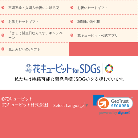
お祝い
お供え・お悔やみ
花とセットギフト
セミオーダー
プチギフト（hanamore -ハナモア-）
花とみどりのeギフト
花
卒園卒業・入園入学祝いに贈る花
お祝いセットギフト
キューピットのeGfit
カラー
ピンク
イエローオレンジ
レッ
予算から探す
ド
お花の種類
バラ
ユリ
トルコキキョウ
お供えセットギフト
365日の誕生花
お祝い
お祝い・
3000円～
お祝い・
4000円～
お祝い・
5000円～
お祝い・
7000円～
お祝い・
10000円～
お供え・お
「きょう誕生日なんです」キャンペ
花キューピット公式アプリ
ーン
悔やみ
お供え・お悔やみ・
3000円～
お供え・お悔やみ・
5000
円～
お供え・お悔やみ・
7000円～
お供え・お悔やみ・
10000
花とみどりのeギフト
読み物
円～
注目されている記事
365日の誕生花カレンダー
開店・開業祝
いのマナー
定年退職祝いのマナー
お祝いを贈るときのマナー・
ルール
花キューピットのお祝いコラム一覧
誕生日のお花を「色
彩心理学」で選ぶ方法
結婚祝いの予算相場
出産祝いお役立ち情
報
転職祝いのマナー基礎知識
ペットのお祝いワンポイントアド
バイス
スタンド花（フラスタ）のマナー
お見舞いのマナーとル
花キューピット
ール
新築引っ越し祝いコラム
お祝い花のマナー総まとめ
職
[
花キューピット株式会社
]
Select Language
▼
場上司や先輩へ贈るお祝い花の正解は？
開店祝いの花 選び方ガイ
ド（早見表あり）
お供えを贈るときのマナー・ルール
花キューピットのお供え・
お悔やみ・仏花コラム一覧
花キューピットの仏花のルール・マナ
ーQ&A
ペットの供花の基礎知識とペットロスを癒す向き合い方