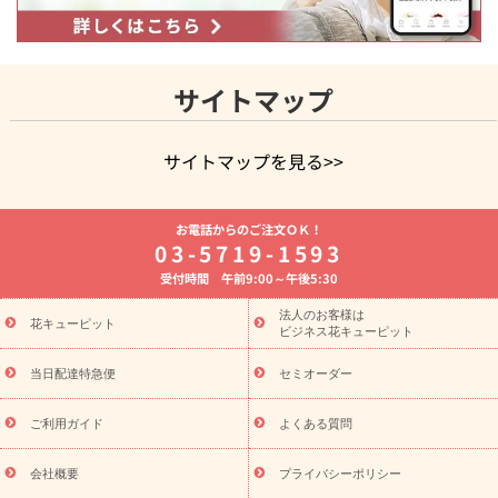
サイトマップ
サイトマップを見る>>
よく贈られる花
お祝いの花特集
誕生日フラワーギフト特集
お電話からのご注文ＯＫ！
8月の誕生花(トルコキキョウ)
開店・開業祝い
退職祝い
結
03-5719-1593
婚記念日
お供え・お悔やみ
お供え・お悔やみの花
四十九日
受付時間 午前9:00～午後5:30
法要以降に贈る花
通夜・葬儀に贈る花
胡蝶蘭・花鉢
プリザ
ーブドフラワー
季節のイベント
ひまわり ギフト・プレゼント
法人のお客様は
季節のイベント
花キューピット
特集
お盆 花（新盆・初盆）
お盆 花（新
ビジネス花キューピット
盆・初盆）
お盆 花（新盆・初盆）
お盆・お供え 花とセットギ
フト
お盆・お供え プリザーブドフラワー
ひまわり ギフト・プ
当日配達特急便
セミオーダー
レゼント特集
夏の花贈り・お中元・暑中見舞い 花のギフト特集
敬老の日におくる花ギフト・プレゼント特集
敬老の日におくる
ご利用ガイド
よくある質問
花ギフト・プレゼント特集
敬老の日 花のおすすめランキング
敬
老の日 花鉢植えのギフト・プレゼント特集
敬老の日 花とセットギ
会社概要
プライバシーポリシー
フト・プレゼント特集
敬老の日の花 全てのギフト一覧
キャン