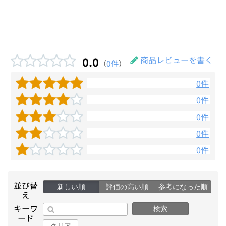
0.0
商品レビューを書く
（
0件
）
0件
0件
0件
0件
0件
並び替
新しい順
評価の高い順
参考になった順
え
キーワ
検索
ード
クリア