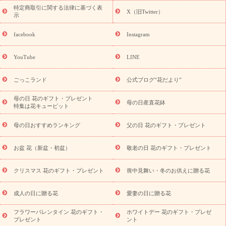
ペーン
映画『ウォーターガーディアンズ』コラボキャンペーン
特定商取引に関する法律に基づく表
X（旧Twitter）
示
誕生日の花を探す
「きょう誕生日なんです」キャンペーン
誕生日フラワーギフト
誕生日フラワーギフト特集
誕生日フラワ
facebook
Instagram
ーギフト商品一覧
バラ
ユリ
トルコキキョウ
8月の誕生花
(トルコキキョウ)
9月の誕生花(リンドウ)
誕生日セットギフト
YouTube
LINE
用途か
キャンペーン
「きょう誕生日なんです」キャンペーン
ら探す
お祝いの花特集
当日配達特急便
お祝い商品一覧
お
ごっこランド
公式ブログ“花だより”
祝い
開店・開業祝い
新築・引っ越し祝い
退職祝い
結婚記
念日
結婚祝い
出産祝い
退院祝い・快気祝い
還暦祝い・長
母の日 花のギフト・プレゼント
母の日産直花鉢
特集は花キューピット
寿祝い
プチギフト
ペットのお祝いフラワー
お中元・暑中見
舞い
敬老の日
お供え・お悔やみ
当日配達特急便 お供え
お
母の日おすすめランキング
父の日 花のギフト・プレゼント
供え・お悔やみ商品一覧
お供え・お悔やみの花
四十九日法要以
降に贈る花
通夜・葬儀に贈る花
お供え お花とセットギフト
お盆 花（新盆・初盆）
敬老の日 花のギフト・プレゼント
お供え プリザーブドフラワー
ペットのお供えフラワー
お盆（新
盆・初盆）
その他
お祝い返し
お見舞い
お取り寄せギフト
ビジネス用
ご自宅用
観葉植物
ミディ胡蝶蘭
プリザーブ
クリスマス 花のギフト・プレゼント
喪中見舞い・冬のお供えに贈る花
スタイルから探す
ドフラワー
アレンジメント
花束
スタ
ンド花
お祝い
お供え・お悔やみ
胡蝶蘭
胡蝶蘭・花鉢
ミ
成人の日に贈る花
愛妻の日に贈る花
ディ胡蝶蘭・お祝い
ミディ胡蝶蘭・お供え
世界初の青色胡蝶蘭
フラワーバレンタイン 花のギフト・
ホワイトデー 花のギフト・プレゼ
観葉植物
観葉植物
産直多肉植物
プリザーブドフラワー
プレゼント
ント