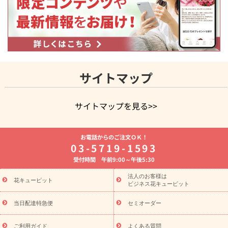
サイトマップ
サイトマップを見る>>
よく贈られる花
お祝いの花特集
誕生日フラワーギフト特集
お電話からのご注文ＯＫ！
8月の誕生花(トルコキキョウ)
開店・開業祝い
退職祝い
結
03-5719-1593
婚記念日
お供え・お悔やみ
お供え・お悔やみの花
四十九日
受付時間 午前9:00～午後5:30
法要以降に贈る花
通夜・葬儀に贈る花
胡蝶蘭・花鉢
プリザ
ーブドフラワー
季節のイベント
ひまわり ギフト・プレゼント
法人のお客様は
季節のイベント
花キューピット
特集
お盆 花（新盆・初盆）
お盆 花（新
ビジネス花キューピット
盆・初盆）
お盆 花（新盆・初盆）
お盆・お供え 花とセットギ
フト
お盆・お供え プリザーブドフラワー
ひまわり ギフト・プ
当日配達特急便
セミオーダー
レゼント特集
夏の花贈り・お中元・暑中見舞い 花のギフト特集
敬老の日におくる花ギフト・プレゼント特集
敬老の日におくる
ご利用ガイド
よくある質問