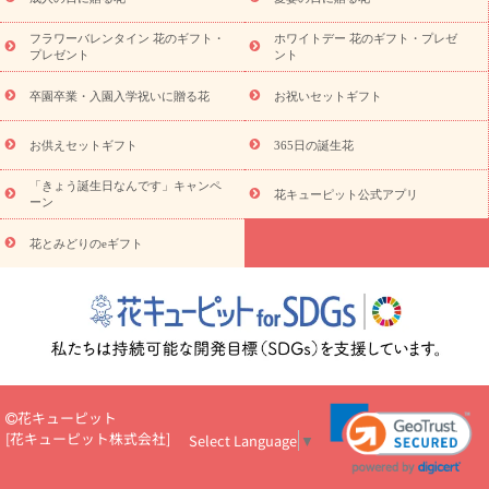
え・お悔やみ
胡蝶蘭
胡蝶蘭・花鉢
ミディ胡蝶蘭・お祝い
ミディ胡蝶蘭・お供え
世界初の青色胡蝶蘭
観葉植物
観葉植
フラワーバレンタイン 花のギフト・
ホワイトデー 花のギフト・プレゼ
物
産直多肉植物
プリザーブドフラワー
お祝い
お供え・お
プレゼント
ント
悔やみ
花とセットギフト
セミオーダー
プチギフト
（hanamore -ハナモア-）
花とみどりのeギフト
花キューピッ
卒園卒業・入園入学祝いに贈る花
お祝いセットギフト
トのeGfit
カラー
ピンク
イエローオレンジ
レッド
お花の
予算から探す
種類
バラ
ユリ
トルコキキョウ
お祝い
お供えセットギフト
365日の誕生花
お祝い・
3000円～
お祝い・
4000円～
お祝い・
5000円～
お
「きょう誕生日なんです」キャンペ
祝い・
7000円～
お祝い・
10000円～
お供え・お悔やみ
お供
花キューピット公式アプリ
ーン
え・お悔やみ・
3000円～
お供え・お悔やみ・
5000円～
お供
読み
え・お悔やみ・
7000円～
お供え・お悔やみ・
10000円～
花とみどりのeギフト
物
注目されている記事
365日の誕生花カレンダー
開店・開業祝
いのマナー
定年退職祝いのマナー
お祝いを贈るときのマナー・
ルール
花キューピットのお祝いコラム一覧
誕生日のお花を「色
彩心理学」で選ぶ方法
結婚祝いの予算相場
出産祝いお役立ち情
報
転職祝いのマナー基礎知識
ペットのお祝いワンポイントアド
バイス
スタンド花（フラスタ）のマナー
お見舞いのマナーとル
花キューピット
ール
新築引っ越し祝いコラム
お祝い花のマナー総まとめ
職
[
花キューピット株式会社
]
Select Language
▼
場上司や先輩へ贈るお祝い花の正解は？
開店祝いの花 選び方ガイ
ド（早見表あり）