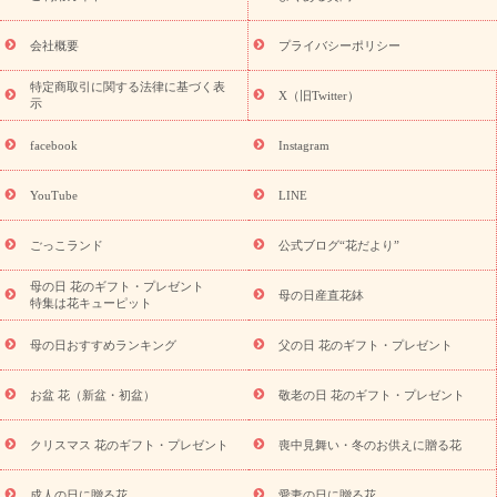
花ギフト・プレゼント特集
敬老の日 花のおすすめランキング
敬
老の日 花鉢植えのギフト・プレゼント特集
敬老の日 花とセットギ
会社概要
プライバシーポリシー
フト・プレゼント特集
敬老の日の花 全てのギフト一覧
キャン
ペーン
映画『ウォーターガーディアンズ』コラボキャンペーン
特定商取引に関する法律に基づく表
X（旧Twitter）
示
誕生日の花を探す
「きょう誕生日なんです」キャンペーン
誕生日フラワーギフト
誕生日フラワーギフト特集
誕生日フラワ
facebook
Instagram
ーギフト商品一覧
バラ
ユリ
トルコキキョウ
8月の誕生花
(トルコキキョウ)
9月の誕生花(リンドウ)
誕生日セットギフト
YouTube
LINE
用途か
キャンペーン
「きょう誕生日なんです」キャンペーン
ら探す
お祝いの花特集
当日配達特急便
お祝い商品一覧
お
ごっこランド
公式ブログ“花だより”
祝い
開店・開業祝い
新築・引っ越し祝い
退職祝い
結婚記
念日
結婚祝い
出産祝い
退院祝い・快気祝い
還暦祝い・長
母の日 花のギフト・プレゼント
母の日産直花鉢
特集は花キューピット
寿祝い
プチギフト
ペットのお祝いフラワー
お中元・暑中見
舞い
敬老の日
お供え・お悔やみ
お供え・お悔やみ商品一覧
母の日おすすめランキング
父の日 花のギフト・プレゼント
お供え・お悔やみの花
四十九日法要以降に贈る花
通夜・葬儀
に贈る花
お供え お花とセットギフト
お供え プリザーブドフラ
お盆 花（新盆・初盆）
敬老の日 花のギフト・プレゼント
ワー
ペットのお供えフラワー
お盆（新盆・初盆）
その他
お祝い返し
お見舞い
お取り寄せギフト
ビジネス用
ご自宅
スタイル
クリスマス 花のギフト・プレゼント
喪中見舞い・冬のお供えに贈る花
用
観葉植物
ミディ胡蝶蘭
プリザーブドフラワー
から探す
アレンジメント
花束
スタンド花
お祝い
お供
成人の日に贈る花
愛妻の日に贈る花