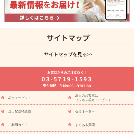
サイトマップ
サイトマップを見る>>
よく贈られる花
お祝いの花特集
誕生日フラワーギフト特集
お電話からのご注文ＯＫ！
8月の誕生花(トルコキキョウ)
開店・開業祝い
退職祝い
結
03-5719-1593
婚記念日
お供え・お悔やみ
お供え・お悔やみの花
四十九日
受付時間 午前9:00～午後5:30
法要以降に贈る花
通夜・葬儀に贈る花
胡蝶蘭・花鉢
プリザ
ーブドフラワー
季節のイベント
ひまわり ギフト・プレゼント
法人のお客様は
季節のイベント
花キューピット
特集
お盆 花（新盆・初盆）
お盆 花（新
ビジネス花キューピット
盆・初盆）
お盆 花（新盆・初盆）
お盆・お供え 花とセットギ
フト
お盆・お供え プリザーブドフラワー
ひまわり ギフト・プ
当日配達特急便
セミオーダー
レゼント特集
夏の花贈り・お中元・暑中見舞い 花のギフト特集
敬老の日におくる花ギフト・プレゼント特集
敬老の日におくる
ご利用ガイド
よくある質問
花ギフト・プレゼント特集
敬老の日 花のおすすめランキング
敬