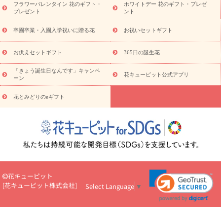
フラワーバレンタイン 花のギフト・
ホワイトデー 花のギフト・プレゼ
観葉植物
観葉植物
産直多肉植物
プリザーブドフラワー
プレゼント
ント
お祝い
お供え・お悔やみ
花とセットギフト
セミオーダー
プチギフト（hanamore -ハナモア-）
花とみどりのeギフト
花
卒園卒業・入園入学祝いに贈る花
お祝いセットギフト
キューピットのeGfit
カラー
ピンク
イエローオレンジ
レッ
予算から探す
ド
お花の種類
バラ
ユリ
トルコキキョウ
お供えセットギフト
365日の誕生花
お祝い
お祝い・
3000円～
お祝い・
4000円～
お祝い・
5000円～
お祝い・
7000円～
お祝い・
10000円～
お供え・お
「きょう誕生日なんです」キャンペ
花キューピット公式アプリ
ーン
悔やみ
お供え・お悔やみ・
3000円～
お供え・お悔やみ・
5000
円～
お供え・お悔やみ・
7000円～
お供え・お悔やみ・
10000
花とみどりのeギフト
読み物
円～
注目されている記事
365日の誕生花カレンダー
開店・開業祝
いのマナー
定年退職祝いのマナー
お祝いを贈るときのマナー・
ルール
花キューピットのお祝いコラム一覧
誕生日のお花を「色
彩心理学」で選ぶ方法
結婚祝いの予算相場
出産祝いお役立ち情
報
転職祝いのマナー基礎知識
ペットのお祝いワンポイントアド
バイス
スタンド花（フラスタ）のマナー
お見舞いのマナーとル
花キューピット
ール
新築引っ越し祝いコラム
お祝い花のマナー総まとめ
職
[
花キューピット株式会社
]
Select Language
▼
場上司や先輩へ贈るお祝い花の正解は？
開店祝いの花 選び方ガイ
ド（早見表あり）
お供えを贈るときのマナー・ルール
花キューピットのお供え・
お悔やみ・仏花コラム一覧
花キューピットの仏花のルール・マナ