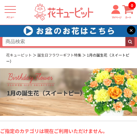
0
メニュー
マイページ
カート
×
花キューピット
誕生日フラワーギフト特集
1月の誕生花（スイートピ
ー）
1月の誕生花（スイートピー）
ご指定のカテゴリは現在ご利用いただけません。