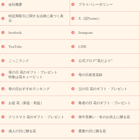
老の日 花鉢植えのギフト・プレゼント特集
敬老の日 花とセットギ
会社概要
プライバシーポリシー
フト・プレゼント特集
敬老の日の花 全てのギフト一覧
キャン
ペーン
映画『ウォーターガーディアンズ』コラボキャンペーン
特定商取引に関する法律に基づく表
X（旧Twitter）
示
誕生日の花を探す
「きょう誕生日なんです」キャンペーン
誕生日フラワーギフト
誕生日フラワーギフト特集
誕生日フラワ
facebook
Instagram
ーギフト商品一覧
バラ
ユリ
トルコキキョウ
8月の誕生花
(トルコキキョウ)
9月の誕生花(リンドウ)
誕生日セットギフト
YouTube
LINE
用途か
キャンペーン
「きょう誕生日なんです」キャンペーン
ら探す
お祝いの花特集
当日配達特急便
お祝い商品一覧
お
ごっこランド
公式ブログ“花だより”
祝い
開店・開業祝い
新築・引っ越し祝い
退職祝い
結婚記
念日
結婚祝い
出産祝い
退院祝い・快気祝い
還暦祝い・長
母の日 花のギフト・プレゼント
母の日産直花鉢
特集は花キューピット
寿祝い
プチギフト
ペットのお祝いフラワー
お中元・暑中見
舞い
敬老の日
お供え・お悔やみ
当日配達特急便 お供え
お
母の日おすすめランキング
父の日 花のギフト・プレゼント
供え・お悔やみ商品一覧
お供え・お悔やみの花
四十九日法要以
降に贈る花
通夜・葬儀に贈る花
お供え お花とセットギフト
お盆 花（新盆・初盆）
敬老の日 花のギフト・プレゼント
お供え プリザーブドフラワー
ペットのお供えフラワー
お盆（新
盆・初盆）
その他
お祝い返し
お見舞い
お取り寄せギフト
ビジネス用
ご自宅用
観葉植物
ミディ胡蝶蘭
プリザーブ
クリスマス 花のギフト・プレゼント
喪中見舞い・冬のお供えに贈る花
スタイルから探す
ドフラワー
アレンジメント
花束
スタ
ンド花
お祝い
お供え・お悔やみ
胡蝶蘭
胡蝶蘭・花鉢
ミ
成人の日に贈る花
愛妻の日に贈る花
ディ胡蝶蘭・お祝い
ミディ胡蝶蘭・お供え
世界初の青色胡蝶蘭