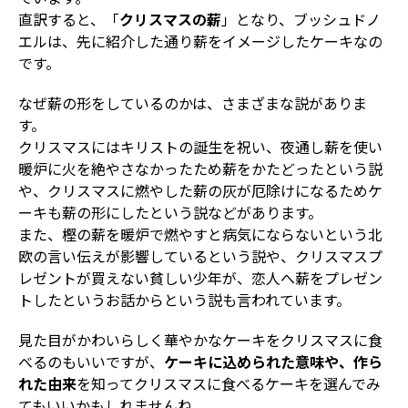
直訳すると、「
クリスマスの薪
」となり、ブッシュドノ
エルは、先に紹介した通り薪をイメージしたケーキなの
です。
なぜ薪の形をしているのかは、さまざまな説がありま
す。
クリスマスにはキリストの誕生を祝い、夜通し薪を使い
暖炉に火を絶やさなかったため薪をかたどったという説
や、クリスマスに燃やした薪の灰が厄除けになるためケ
ーキも薪の形にしたという説などがあります。
また、樫の薪を暖炉で燃やすと病気にならないという北
欧の言い伝えが影響しているという説や、クリスマスプ
レゼントが買えない貧しい少年が、恋人へ薪をプレゼン
トしたというお話からという説も言われています。
見た目がかわいらしく華やかなケーキをクリスマスに食
べるのもいいですが、
ケーキに込められた意味や、作ら
れた由来
を知ってクリスマスに食べるケーキを選んでみ
てもいいかもしれませんね。