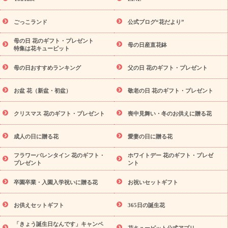
用途か
キャンペーン
「きょう誕生日なんです」キャンペーン
ら探す
お祝いの花特集
当日配達特急便
お祝い商品一覧
お
ごっこランド
公式ブログ“花だより”
祝い
開店・開業祝い
新築・引っ越し祝い
退職祝い
結婚記
念日
結婚祝い
出産祝い
退院祝い・快気祝い
還暦祝い・長
母の日 花のギフト・プレゼント
母の日産直花鉢
特集は花キューピット
寿祝い
プチギフト
ペットのお祝いフラワー
お中元・暑中見
舞い
敬老の日
お供え・お悔やみ
当日配達特急便 お供え
お
母の日おすすめランキング
父の日 花のギフト・プレゼント
供え・お悔やみ商品一覧
お供え・お悔やみの花
四十九日法要以
降に贈る花
通夜・葬儀に贈る花
お供え お花とセットギフト
お盆 花（新盆・初盆）
敬老の日 花のギフト・プレゼント
お供え プリザーブドフラワー
ペットのお供えフラワー
お盆（新
盆・初盆）
その他
お祝い返し
お見舞い
お取り寄せギフト
ビジネス用
ご自宅用
観葉植物
ミディ胡蝶蘭
プリザーブ
クリスマス 花のギフト・プレゼント
喪中見舞い・冬のお供えに贈る花
スタイルから探す
ドフラワー
アレンジメント
花束
スタ
ンド花
お祝い
お供え・お悔やみ
胡蝶蘭
胡蝶蘭・花鉢
ミ
成人の日に贈る花
愛妻の日に贈る花
ディ胡蝶蘭・お祝い
ミディ胡蝶蘭・お供え
世界初の青色胡蝶蘭
フラワーバレンタイン 花のギフト・
ホワイトデー 花のギフト・プレゼ
観葉植物
観葉植物
産直多肉植物
プリザーブドフラワー
プレゼント
ント
お祝い
お供え・お悔やみ
花とセットギフト
セミオーダー
プチギフト（hanamore -ハナモア-）
花とみどりのeギフト
卒園卒業・入園入学祝いに贈る花
お祝いセットギフト
花キューピットのeGfit
カラー
ピンク
イエローオレンジ
予算か
レッド
お花の種類
バラ
ユリ
トルコキキョウ
お供えセットギフト
365日の誕生花
ら探す
お祝い
お祝い・
3000円～
お祝い・
4000円～
お祝
「きょう誕生日なんです」キャンペ
い・
5000円～
お祝い・
7000円～
お祝い・
10000円～
お供
花キューピット公式アプリ