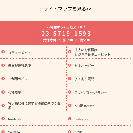
サイトマップを見る>>
よく贈られる花
お祝いの花特集
誕生日フラワーギフト特集
お電話からのご注文ＯＫ！
8月の誕生花(トルコキキョウ)
開店・開業祝い
退職祝い
結
03-5719-1593
婚記念日
お供え・お悔やみ
お供え・お悔やみの花
四十九日
受付時間 午前9:00～午後5:30
法要以降に贈る花
通夜・葬儀に贈る花
胡蝶蘭・花鉢
プリザ
ーブドフラワー
季節のイベント
ひまわり ギフト・プレゼント
法人のお客様は
季節のイベント
花キューピット
特集
お盆 花（新盆・初盆）
お盆 花（新
ビジネス花キューピット
盆・初盆）
お盆 花（新盆・初盆）
お盆・お供え 花とセットギ
フト
お盆・お供え プリザーブドフラワー
ひまわり ギフト・プ
当日配達特急便
セミオーダー
レゼント特集
夏の花贈り・お中元・暑中見舞い 花のギフト特集
敬老の日におくる花ギフト・プレゼント特集
敬老の日におくる
ご利用ガイド
よくある質問
花ギフト・プレゼント特集
敬老の日 花のおすすめランキング
敬
老の日 花鉢植えのギフト・プレゼント特集
敬老の日 花とセットギ
会社概要
プライバシーポリシー
フト・プレゼント特集
敬老の日の花 全てのギフト一覧
キャン
ペーン
映画『ウォーターガーディアンズ』コラボキャンペーン
特定商取引に関する法律に基づく表
X（旧Twitter）
示
誕生日の花を探す
「きょう誕生日なんです」キャンペーン
誕生日フラワーギフト
誕生日フラワーギフト特集
誕生日フラワ
facebook
Instagram
ーギフト商品一覧
バラ
ユリ
トルコキキョウ
8月の誕生花
(トルコキキョウ)
9月の誕生花(リンドウ)
誕生日セットギフト
YouTube
LINE