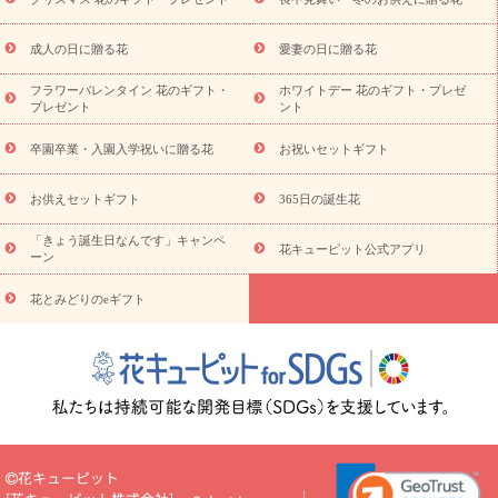
ビジネス用
ご自宅用
観葉植物
ミディ胡蝶蘭
プリザーブ
スタイルから探す
ドフラワー
アレンジメント
花束
スタ
ンド花
お祝い
お供え・お悔やみ
胡蝶蘭
胡蝶蘭・花鉢
ミ
成人の日に贈る花
愛妻の日に贈る花
ディ胡蝶蘭・お祝い
ミディ胡蝶蘭・お供え
世界初の青色胡蝶蘭
フラワーバレンタイン 花のギフト・
ホワイトデー 花のギフト・プレゼ
観葉植物
観葉植物
産直多肉植物
プリザーブドフラワー
プレゼント
ント
お祝い
お供え・お悔やみ
花とセットギフト
セミオーダー
プチギフト（hanamore -ハナモア-）
花とみどりのeギフト
花
卒園卒業・入園入学祝いに贈る花
お祝いセットギフト
キューピットのeGfit
カラー
ピンク
イエローオレンジ
レッ
予算から探す
ド
お花の種類
バラ
ユリ
トルコキキョウ
お供えセットギフト
365日の誕生花
お祝い
お祝い・
3000円～
お祝い・
4000円～
お祝い・
5000円～
お祝い・
7000円～
お祝い・
10000円～
お供え・お
「きょう誕生日なんです」キャンペ
花キューピット公式アプリ
ーン
悔やみ
お供え・お悔やみ・
3000円～
お供え・お悔やみ・
5000
円～
お供え・お悔やみ・
7000円～
お供え・お悔やみ・
10000
花とみどりのeギフト
読み物
円～
注目されている記事
365日の誕生花カレンダー
開店・開業祝
いのマナー
定年退職祝いのマナー
お祝いを贈るときのマナー・
ルール
花キューピットのお祝いコラム一覧
誕生日のお花を「色
彩心理学」で選ぶ方法
結婚祝いの予算相場
出産祝いお役立ち情
報
転職祝いのマナー基礎知識
ペットのお祝いワンポイントアド
バイス
スタンド花（フラスタ）のマナー
お見舞いのマナーとル
花キューピット
ール
新築引っ越し祝いコラム
お祝い花のマナー総まとめ
職