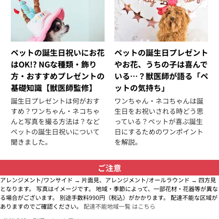
ペットの誕生日祝いにお花
ペットの誕生日プレゼント
はOK!? NGな種類・飾り
やお花、うちの子は喜んで
方・おすすめプレゼントの
いる…？獣医師が語る「ペ
基礎知識【獣医師監修】
ットの気持ち」
誕生日プレゼントは何がおす
ワンちゃん・ネコちゃんは誕
すめ？ワンちゃん・ネコちゃ
生日をお祝いされる時どう思
んと写真を撮る方法は？など
っている？ペットが喜ぶ誕生
ペットの誕生日祝いについて
日にするためのワンポイント
聞きました。
を解説。
ご注意
アレンジメント/ワンサイド → 片面見、アレンジメント/オールラウンド → 四方見
となります。 写真はイメージです。 地域・季節によって、一部花材・花器等が異な
る場合がございます。 別途手数料990円（税込）がかかります。 配達不能な区域が
ありますのでご確認ください。
配達不能地域一覧 はこちら