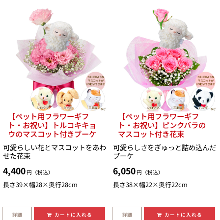
【ペット用フラワーギフ
【ペット用フラワーギフ
ト・お祝い】トルコキキョ
ト・お祝い】ピンクバラの
ウのマスコット付きブーケ
マスコット付き花束
可愛らしい花とマスコットをあわ
可愛らしさをぎゅっと詰め込んだ
せた花束
ブーケ
4,400
6,050
円（税込）
円（税込）
長さ39×幅28×奥行28cm
長さ38×幅22×奥行22cm
詳細
詳細
カートに入れる
カートに入れる