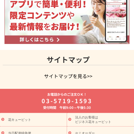
サイトマップ
サイトマップを見る>>
よく贈られる花
お祝いの花特集
誕生日フラワーギフト特集
お電話からのご注文ＯＫ！
8月の誕生花(トルコキキョウ)
開店・開業祝い
退職祝い
結
03-5719-1593
婚記念日
お供え・お悔やみ
お供え・お悔やみの花
四十九日
受付時間 午前9:00～午後5:30
法要以降に贈る花
通夜・葬儀に贈る花
胡蝶蘭・花鉢
プリザ
ーブドフラワー
季節のイベント
ひまわり ギフト・プレゼント
法人のお客様は
季節のイベント
花キューピット
特集
お盆 花（新盆・初盆）
お盆 花（新
ビジネス花キューピット
盆・初盆）
お盆 花（新盆・初盆）
お盆・お供え 花とセットギ
当日配達特急便
セミオーダー