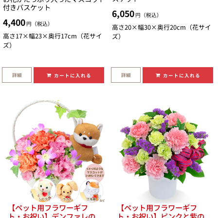
付きバスケット
6,050
円（税込）
4,400
円（税込）
高さ20×幅30×奥行20cm（花サイ
高さ17×幅23×奥行17cm（花サイ
ズ）
ズ）
詳細
詳細
カートに入れる
カートに入れる
【ペット用フラワーギフ
【ペット用フラワーギフ
ト・お祝い】デンファレの
ト・お祝い】ピンクと紫の