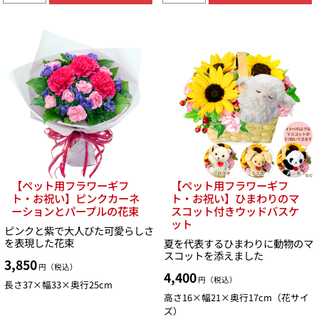
【ペット用フラワーギフ
【ペット用フラワーギフ
ト・お祝い】ピンクカーネ
ト・お祝い】ひまわりのマ
ーションとパープルの花束
スコット付きウッドバスケ
ット
ピンクと紫で大人びた可愛らしさ
を表現した花束
夏を代表するひまわりに動物のマ
スコットを添えました
3,850
円（税込）
4,400
円（税込）
長さ37×幅33×奥行25cm
高さ16×幅21×奥行17cm（花サイ
ズ）