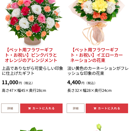
【ペット用フラワーギフ
【ペット用フラワーギフ
ト・お祝い】ピンクバラと
ト・お祝い】イエローカー
オレンジのアレンジメント
ネーションの花束
上品でありながら可愛らしい印象
淡い黄色のカーネーションがフレ
に仕上げたギフト
ッシュな印象の花束
11,000
4,400
円（税込）
円（税込）
高さ47×幅45×奥行28cm
長さ32×幅28×奥行24cm
詳細
詳細
カートに入れる
カートに入れる