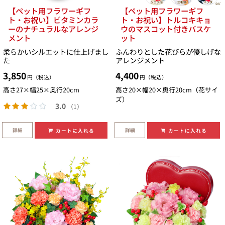
【ペット用フラワーギフ
【ペット用フラワーギフ
ト・お祝い】ビタミンカラ
ト・お祝い】トルコキキョ
ーのナチュラルなアレンジ
ウのマスコット付きバスケ
メント
ット
柔らかいシルエットに仕上げまし
ふんわりとした花びらが優しげな
た
アレンジメント
3,850
4,400
円（税込）
円（税込）
高さ27×幅25×奥行20cm
高さ20×幅20×奥行20cm（花サイ
ズ）
3.0
（1）
詳細
詳細
カートに入れる
カートに入れる