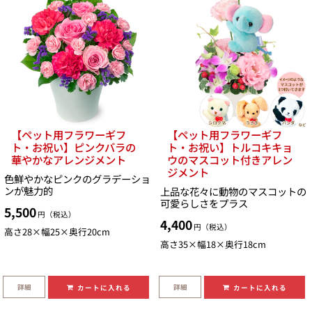
【ペット用フラワーギフ
【ペット用フラワーギフ
ト・お祝い】ピンクバラの
ト・お祝い】トルコキキョ
華やかなアレンジメント
ウのマスコット付きアレン
ジメント
色鮮やかなピンクのグラデーショ
ンが魅力的
上品な花々に動物のマスコットの
可愛らしさをプラス
5,500
円（税込）
4,400
円（税込）
高さ28×幅25×奥行20cm
高さ35×幅18×奥行18cm
詳細
詳細
カートに入れる
カートに入れる