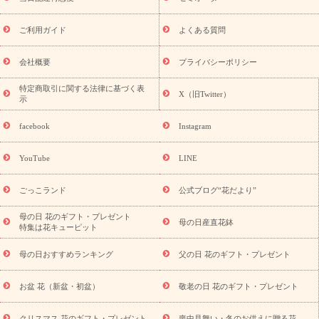
フト
お盆・お供え プリザーブドフラワー
ひまわり ギフト・プ
レゼント特集
夏の花贈り・お中元・暑中見舞い 花のギフト特集
敬老の日におくる花ギフト・プレゼント特集
敬老の日におくる
ご利用ガイド
よくある質問
花ギフト・プレゼント特集
敬老の日 花のおすすめランキング
敬
老の日 花鉢植えのギフト・プレゼント特集
敬老の日 花とセットギ
会社概要
プライバシーポリシー
フト・プレゼント特集
敬老の日の花 全てのギフト一覧
キャン
ペーン
映画『ウォーターガーディアンズ』コラボキャンペーン
特定商取引に関する法律に基づく表
X（旧Twitter）
示
誕生日の花を探す
「きょう誕生日なんです」キャンペーン
誕生日フラワーギフト
誕生日フラワーギフト特集
誕生日フラワ
facebook
Instagram
ーギフト商品一覧
バラ
ユリ
トルコキキョウ
8月の誕生花
(トルコキキョウ)
9月の誕生花(リンドウ)
誕生日セットギフト
YouTube
LINE
用途か
キャンペーン
「きょう誕生日なんです」キャンペーン
ら探す
お祝いの花特集
当日配達特急便
お祝い商品一覧
お
ごっこランド
公式ブログ“花だより”
祝い
開店・開業祝い
新築・引っ越し祝い
退職祝い
結婚記
念日
結婚祝い
出産祝い
退院祝い・快気祝い
還暦祝い・長
母の日 花のギフト・プレゼント
母の日産直花鉢
特集は花キューピット
寿祝い
プチギフト
ペットのお祝いフラワー
お中元・暑中見
舞い
敬老の日
お供え・お悔やみ
当日配達特急便 お供え
お
母の日おすすめランキング
父の日 花のギフト・プレゼント
供え・お悔やみ商品一覧
お供え・お悔やみの花
四十九日法要以
降に贈る花
通夜・葬儀に贈る花
お供え お花とセットギフト
お盆 花（新盆・初盆）
敬老の日 花のギフト・プレゼント
お供え プリザーブドフラワー
ペットのお供えフラワー
お盆（新
盆・初盆）
その他
お祝い返し
お見舞い
お取り寄せギフト
クリスマス 花のギフト・プレゼント
喪中見舞い・冬のお供えに贈る花