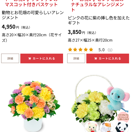
マスコット付きバスケット
ナチュラルなアレンジメン
ト
動物とお花畑の可愛らしいアレン
ジメント
ピンクの花に紫の挿し色を加えた
ギフト
4,950
円（税込）
3,850
円（税込）
高さ20×幅20×奥行20cm（花サイ
高さ27×幅25×奥行20cm
ズ）
5.0
（1）
詳細
詳細
カートに入れる
カートに入れる