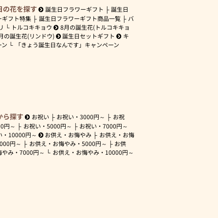
日の花を探す
誕生日フラワーギフト
誕生日
ーギフト特集
誕生日フラワーギフト商品一覧
バ
リ
トルコキキョウ
8月の誕生花(トルコキキョ
月の誕生花(リンドウ)
誕生日セットギフト
キ
ーン
「きょう誕生日なんです」キャンペーン
から探す
お祝い
お祝い・
3000円～
お祝
00円～
お祝い・
5000円～
お祝い・
7000円～
い・
10000円～
お供え・お悔やみ
お供え・お悔
3000円～
お供え・お悔やみ・
5000円～
お供
悔やみ・
7000円～
お供え・お悔やみ・
10000円～