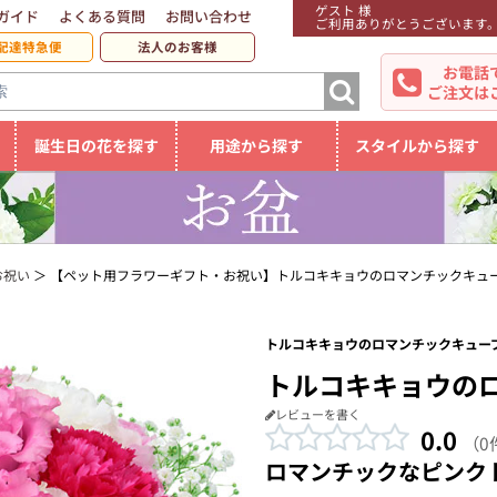
ゲスト 様
ガイド
よくある質問
お問い合わせ
ご利用ありがとうございます
配達特急便
法人のお客様
お電話
ご注文は
誕生日の花を探す
用途から探す
スタイルから探す
お祝い
【ペット用フラワーギフト・お祝い】トルコキキョウのロマンチックキュ
トルコキキョウのロマンチックキューブ
トルコキキョウの
レビューを書く
0.0
（0
ロマンチックなピンク