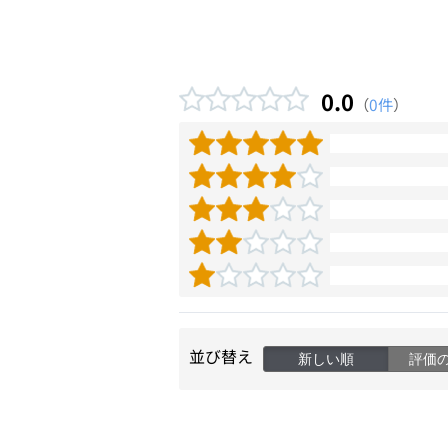
0.0
（
0件
）
並び替え
新しい順
評価