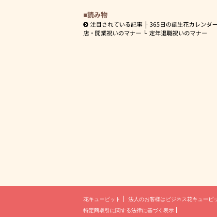
読み物
注目されている記事
365日の誕生花カレンダ
店・開業祝いのマナー
定年退職祝いのマナー
花キューピット
法人のお客様は
ビジネス花キューピ
特定商取引に関する法律に基づく表示