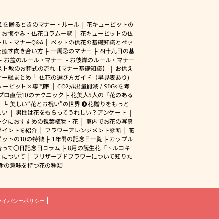
えを贈るときのマナー・ルール
花キューピットの
・お悔やみ・仏花コラム一覧
花キューピットの仏
ル・マナーQ&A
ペットの供花の基礎知識とペッ
を癒す向き合い方
一周忌のマナー
四十九日の基
お盆のルール・マナー
お彼岸のルール・マナー
スト教のお葬式の流れ【マナー基礎知識】
お供え
ナー総まとめ
仏花の選び方ガイド（早見表あり)
ューピット×専門家
CO2排出量削減 / SDGsを考
プロ直伝10のテクニック
花美人5人の「花のある
」
美しい“花とお祝い”の世界
花贈りをもっと
たい
男性は花をもらってうれしい？アンケート
ークにおすすめの観葉植物・花
室内でお花の写真
ポイントを紹介
フラワーアレンジメント診断
花
ピットの10の特徴
1年間の記念日一覧
カップル
合って〇日記念日コラム
8月の誕生花「トルコキ
」について
プリザーブドフラワーについて知りた
謝の意味を持つ花の種類
ライバシーポリシー