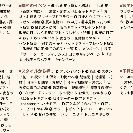
季節のイベント
誕生
ラワーギ
お盆 花（新盆・初盆）
お盆 花
開業祝
（新盆・初盆）
お盆・お供え 花とセットギフト
お
フラワ
お供
盆・お供え プリザーブドフラワー
ひまわり ギフト・プ
ラ
ユ
通夜・葬
レゼント特集
夏の花贈り・お中元・暑中見舞い 花のギフ
ウ)
9
ー
季
ト特集
敬老の日におくる花ギフト・プレゼント特集
ャンペ
お盆
敬老の日におくる花ギフト・プレゼント特集
敬老の日 花
のおすすめランキング
敬老の日 花鉢植えのギフト・プレ
ゼント特集
敬老の日 花とセットギフト・プレゼント特集
敬老の日の花 全てのギフト一覧
キャンペーン
映画
『ウォーターガーディアンズ』コラボキャンペーン
「き
ょう誕生日なんです」キャンペーン
スタイルから探す
予算
急便
お
アレンジメント
花束
スタン
引っ越
ド花
お祝い
お供え・お悔やみ
胡蝶蘭
胡蝶蘭・花
い・
40
産祝い
鉢
ミディ胡蝶蘭・お祝い
ミディ胡蝶蘭・お供え
世
お祝
ギフト
界初の青色胡蝶蘭
観葉植物
観葉植物
産直多肉植物
やみ・
敬老の
プリザーブドフラワー
お祝い
お供え・お悔やみ
え・お
お供
花とセットギフト
セミオーダー
プチギフト
四十九日
（hanamore -ハナモア-）
花とみどりのeギフト
花キ
 お花と
ューピットのeGfit
カラー
ピンク
イエローオレンジ
ットの
レッド
お花の種類
バラ
ユリ
トルコキキョウ
お祝い
ご自
ラワー