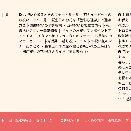
ー
開
お祝いを贈るときのマナー・ルール
花キューピットの
お供
お祝いコラム一覧
誕生日のお花を「色彩心理学」で選ぶ
お供え
方法
結婚祝いの予算相場
出産祝いお役立ち情報
転
花のルー
職祝いのマナー基礎知識
ペットのお祝いワンポイントア
トロス
ドバイス
スタンド花（フラスタ）のマナー
お見舞いの
礎知識
マナーとルール
新築引っ越し祝いコラム
お祝い花のマ
キリ
ナー総まとめ
職場上司や先輩へ贈るお祝い花の正解は？
花のマ
開店祝いの花 選び方ガイド（早見表あり）
花キ
える
暮らし
楽しみ
テレワ
を撮る
キュー
の付き
キョウ
い
感
ット
当日配達特急便
セミオーダー
ご利用ガイド
よくある質問
会社概要
プ