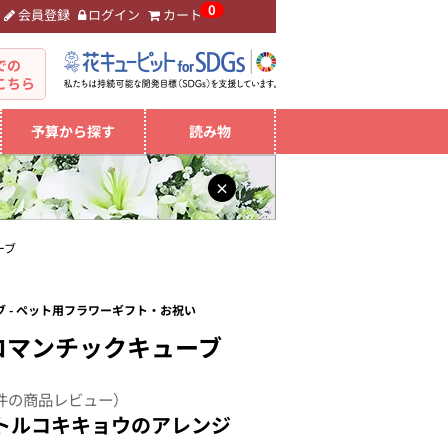
0
会員登録
ログイン
カート
。
での
こちら
予算から探す
読み物
×
ーブ
 - ペット用フラワーギフト・お祝い
ロマンチックキューブ
件の商品レビュー）
トルコキキョウのアレンジ