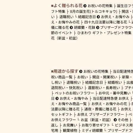
よく贈られる花
お祝いの花特集
誕生日フ
フト特集
8月の誕生花(トルコキキョウ)
開店・
い
退職祝い
結婚記念日
お供え・お悔やみ
え・お悔やみの花
四十九日法要以降に贈る花
儀に贈る花
胡蝶蘭・花鉢
プリザーブドフラワ
節のイベント
ひまわり ギフト・プレゼント特集
花（新盆・初盆）
用途から探す
お祝いの花特集
当日配達特
祝い商品一覧
お祝い
開店・開業祝い
新築・
し祝い
退職祝い
結婚記念日
結婚祝い
出
退院祝い・快気祝い
還暦祝い・長寿祝い
プチ
ペットのお祝いフラワー
お中元・暑中見舞い
日
お供え・お悔やみ
当日配達特急便 お供え
え・お悔やみ商品一覧
お供え・お悔やみの花
法要以降に贈る花
通夜・葬儀に贈る花
お供え
セットギフト
お供え プリザーブドフラワー
ペ
お供えフラワー
お盆（新盆・初盆）
その他
返し
お見舞い
お取り寄せギフト
ビジネス用
宅用
観葉植物
ミディ胡蝶蘭
プリザーブドフ