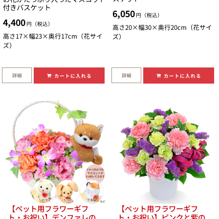
付きバスケット
6,050
円（税込）
4,400
円（税込）
高さ20×幅30×奥行20cm（花サイ
高さ17×幅23×奥行17cm（花サイ
ズ）
ズ）
詳細
詳細
カートに入れる
カートに入れる
【ペット用フラワーギフ
【ペット用フラワーギフ
ト・お祝い】デンファレの
ト・お祝い】ピンクと紫の