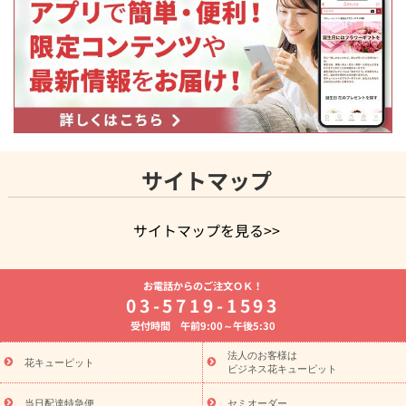
サイトマップ
サイトマップを見る>>
よく贈られる花
お祝いの花特集
誕生日フラワーギフト特集
お電話からのご注文ＯＫ！
8月の誕生花(トルコキキョウ)
開店・開業祝い
退職祝い
結
03-5719-1593
婚記念日
お供え・お悔やみ
お供え・お悔やみの花
四十九日
受付時間 午前9:00～午後5:30
法要以降に贈る花
通夜・葬儀に贈る花
胡蝶蘭・花鉢
プリザ
ーブドフラワー
季節のイベント
ひまわり ギフト・プレゼント
法人のお客様は
季節のイベント
花キューピット
特集
お盆 花（新盆・初盆）
お盆 花（新
ビジネス花キューピット
盆・初盆）
お盆 花（新盆・初盆）
お盆・お供え 花とセットギ
当日配達特急便
セミオーダー