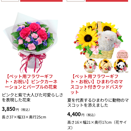
【ペット用フラワーギフ
【ペット用フラワーギフ
ト・お祝い】ピンクカーネ
ト・お祝い】ひまわりのマ
ーションとパープルの花束
スコット付きウッドバスケ
ット
ピンクと紫で大人びた可愛らしさ
を表現した花束
夏を代表するひまわりに動物のマ
スコットを添えました
3,850
円（税込）
4,400
円（税込）
長さ37×幅33×奥行25cm
高さ16×幅21×奥行17cm（花サイ
ズ）