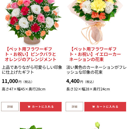
【ペット用フラワーギフ
【ペット用フラワーギフ
ト・お祝い】ピンクバラと
ト・お祝い】イエローカー
オレンジのアレンジメント
ネーションの花束
上品でありながら可愛らしい印象
淡い黄色のカーネーションがフレ
に仕上げたギフト
ッシュな印象の花束
11,000
4,400
円（税込）
円（税込）
高さ47×幅45×奥行28cm
長さ32×幅28×奥行24cm
詳細
詳細
カートに入れる
カートに入れる