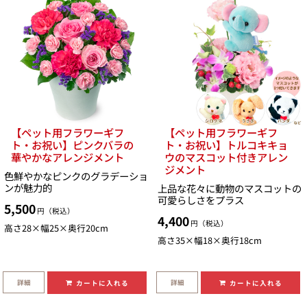
【ペット用フラワーギフ
【ペット用フラワーギフ
ト・お祝い】ピンクバラの
ト・お祝い】トルコキキョ
華やかなアレンジメント
ウのマスコット付きアレン
ジメント
色鮮やかなピンクのグラデーショ
ンが魅力的
上品な花々に動物のマスコットの
可愛らしさをプラス
5,500
円（税込）
4,400
円（税込）
高さ28×幅25×奥行20cm
高さ35×幅18×奥行18cm
詳細
詳細
カートに入れる
カートに入れる