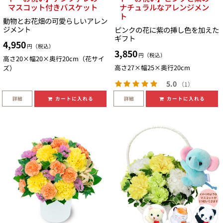
マスコット付きバスケット
ナチュラルなアレンジメン
ト
動物とお花畑の可愛らしいアレン
ジメント
ピンクの花に紫の挿し色を加えた
ギフト
4,950
円（税込）
3,850
円（税込）
高さ20×幅20×奥行20cm（花サイ
高さ27×幅25×奥行20cm
ズ）
5.0
（1）
詳細
詳細
カートに入れる
カートに入れる