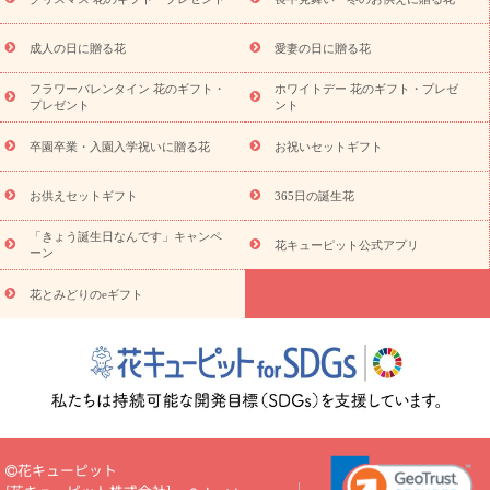
ビジネス用
ご自宅用
観葉植物
ミディ胡蝶蘭
プリザーブ
スタイルから探す
ドフラワー
アレンジメント
花束
スタ
ンド花
お祝い
お供え・お悔やみ
胡蝶蘭
胡蝶蘭・花鉢
ミ
成人の日に贈る花
愛妻の日に贈る花
ディ胡蝶蘭・お祝い
ミディ胡蝶蘭・お供え
世界初の青色胡蝶蘭
フラワーバレンタイン 花のギフト・
ホワイトデー 花のギフト・プレゼ
観葉植物
観葉植物
産直多肉植物
プリザーブドフラワー
プレゼント
ント
お祝い
お供え・お悔やみ
花とセットギフト
セミオーダー
プチギフト（hanamore -ハナモア-）
花とみどりのeギフト
花
卒園卒業・入園入学祝いに贈る花
お祝いセットギフト
キューピットのeGfit
カラー
ピンク
イエローオレンジ
レッ
予算から探す
ド
お花の種類
バラ
ユリ
トルコキキョウ
お供えセットギフト
365日の誕生花
お祝い
お祝い・
3000円～
お祝い・
4000円～
お祝い・
5000円～
お祝い・
7000円～
お祝い・
10000円～
お供え・お
「きょう誕生日なんです」キャンペ
花キューピット公式アプリ
ーン
悔やみ
お供え・お悔やみ・
3000円～
お供え・お悔やみ・
5000
円～
お供え・お悔やみ・
7000円～
お供え・お悔やみ・
10000
花とみどりのeギフト
読み物
円～
注目されている記事
365日の誕生花カレンダー
開店・開業祝
いのマナー
定年退職祝いのマナー
お祝いを贈るときのマナー・
ルール
花キューピットのお祝いコラム一覧
誕生日のお花を「色
彩心理学」で選ぶ方法
結婚祝いの予算相場
出産祝いお役立ち情
報
転職祝いのマナー基礎知識
ペットのお祝いワンポイントアド
バイス
スタンド花（フラスタ）のマナー
お見舞いのマナーとル
花キューピット
ール
新築引っ越し祝いコラム
お祝い花のマナー総まとめ
職