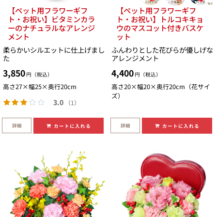
【ペット用フラワーギフ
【ペット用フラワーギフ
ト・お祝い】ビタミンカラ
ト・お祝い】トルコキキョ
ーのナチュラルなアレンジ
ウのマスコット付きバスケ
メント
ット
柔らかいシルエットに仕上げまし
ふんわりとした花びらが優しげな
た
アレンジメント
3,850
4,400
円（税込）
円（税込）
高さ27×幅25×奥行20cm
高さ20×幅20×奥行20cm（花サイ
ズ）
3.0
（1）
詳細
詳細
カートに入れる
カートに入れる