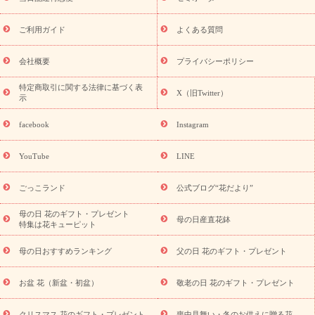
フト
お盆・お供え プリザーブドフラワー
ひまわり ギフト・プ
レゼント特集
夏の花贈り・お中元・暑中見舞い 花のギフト特集
敬老の日におくる花ギフト・プレゼント特集
敬老の日におくる
ご利用ガイド
よくある質問
花ギフト・プレゼント特集
敬老の日 花のおすすめランキング
敬
老の日 花鉢植えのギフト・プレゼント特集
敬老の日 花とセットギ
会社概要
プライバシーポリシー
フト・プレゼント特集
敬老の日の花 全てのギフト一覧
キャン
ペーン
映画『ウォーターガーディアンズ』コラボキャンペーン
特定商取引に関する法律に基づく表
X（旧Twitter）
示
誕生日の花を探す
「きょう誕生日なんです」キャンペーン
誕生日フラワーギフト
誕生日フラワーギフト特集
誕生日フラワ
facebook
Instagram
ーギフト商品一覧
バラ
ユリ
トルコキキョウ
8月の誕生花
(トルコキキョウ)
9月の誕生花(リンドウ)
誕生日セットギフト
YouTube
LINE
用途か
キャンペーン
「きょう誕生日なんです」キャンペーン
ら探す
お祝いの花特集
当日配達特急便
お祝い商品一覧
お
ごっこランド
公式ブログ“花だより”
祝い
開店・開業祝い
新築・引っ越し祝い
退職祝い
結婚記
念日
結婚祝い
出産祝い
退院祝い・快気祝い
還暦祝い・長
母の日 花のギフト・プレゼント
母の日産直花鉢
特集は花キューピット
寿祝い
プチギフト
ペットのお祝いフラワー
お中元・暑中見
舞い
敬老の日
お供え・お悔やみ
当日配達特急便 お供え
お
母の日おすすめランキング
父の日 花のギフト・プレゼント
供え・お悔やみ商品一覧
お供え・お悔やみの花
四十九日法要以
降に贈る花
通夜・葬儀に贈る花
お供え お花とセットギフト
お盆 花（新盆・初盆）
敬老の日 花のギフト・プレゼント
お供え プリザーブドフラワー
ペットのお供えフラワー
お盆（新
盆・初盆）
その他
お祝い返し
お見舞い
お取り寄せギフト
クリスマス 花のギフト・プレゼント
喪中見舞い・冬のお供えに贈る花