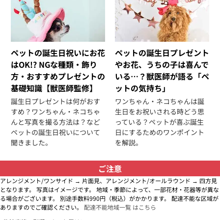
ペットの誕生日祝いにお花
ペットの誕生日プレゼント
はOK!? NGな種類・飾り
やお花、うちの子は喜んで
方・おすすめプレゼントの
いる…？獣医師が語る「ペ
基礎知識【獣医師監修】
ットの気持ち」
誕生日プレゼントは何がおす
ワンちゃん・ネコちゃんは誕
すめ？ワンちゃん・ネコちゃ
生日をお祝いされる時どう思
んと写真を撮る方法は？など
っている？ペットが喜ぶ誕生
ペットの誕生日祝いについて
日にするためのワンポイント
聞きました。
を解説。
ご注意
アレンジメント/ワンサイド → 片面見、アレンジメント/オールラウンド → 四方見
となります。 写真はイメージです。 地域・季節によって、一部花材・花器等が異な
る場合がございます。 別途手数料990円（税込）がかかります。 配達不能な区域が
ありますのでご確認ください。
配達不能地域一覧 はこちら