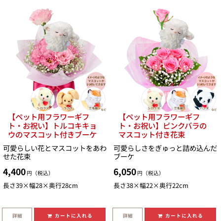
【ペット用フラワーギフ
【ペット用フラワーギフ
ト・お祝い】トルコキキョ
ト・お祝い】ピンクバラの
ウのマスコット付きブーケ
マスコット付き花束
可愛らしい花とマスコットをあわ
可愛らしさをぎゅっと詰め込んだ
せた花束
ブーケ
4,400
6,050
円（税込）
円（税込）
長さ39×幅28×奥行28cm
長さ38×幅22×奥行22cm
詳細
詳細
カートに入れる
カートに入れる