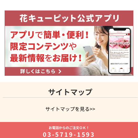
サイトマップ
サイトマップを見る>>
よく贈られる花
お祝いの花特集
誕生日フラワーギフト特集
お電話からのご注文ＯＫ！
8月の誕生花(トルコキキョウ)
開店・開業祝い
退職祝い
結
03-5719-1593
婚記念日
お供え・お悔やみ
お供え・お悔やみの花
四十九日