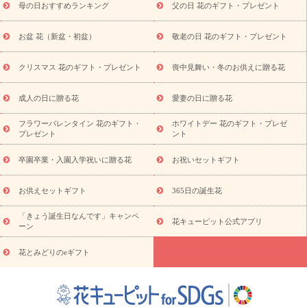
母の日おすすめランキング
父の日 花のギフト・プレゼント
供え・お悔やみ商品一覧
お供え・お悔やみの花
四十九日法要以
降に贈る花
通夜・葬儀に贈る花
お供え お花とセットギフト
お盆 花（新盆・初盆）
敬老の日 花のギフト・プレゼント
お供え プリザーブドフラワー
ペットのお供えフラワー
お盆（新
盆・初盆）
その他
お祝い返し
お見舞い
お取り寄せギフト
ビジネス用
ご自宅用
観葉植物
ミディ胡蝶蘭
プリザーブ
クリスマス 花のギフト・プレゼント
喪中見舞い・冬のお供えに贈る花
スタイルから探す
ドフラワー
アレンジメント
花束
スタ
ンド花
お祝い
お供え・お悔やみ
胡蝶蘭
胡蝶蘭・花鉢
ミ
成人の日に贈る花
愛妻の日に贈る花
ディ胡蝶蘭・お祝い
ミディ胡蝶蘭・お供え
世界初の青色胡蝶蘭
フラワーバレンタイン 花のギフト・
ホワイトデー 花のギフト・プレゼ
観葉植物
観葉植物
産直多肉植物
プリザーブドフラワー
プレゼント
ント
お祝い
お供え・お悔やみ
花とセットギフト
セミオーダー
プチギフト（hanamore -ハナモア-）
花とみどりのeギフト
花
卒園卒業・入園入学祝いに贈る花
お祝いセットギフト
キューピットのeGfit
カラー
ピンク
イエローオレンジ
レッ
予算から探す
ド
お花の種類
バラ
ユリ
トルコキキョウ
お供えセットギフト
365日の誕生花
お祝い
お祝い・
3000円～
お祝い・
4000円～
お祝い・
5000円～
お祝い・
7000円～
お祝い・
10000円～
お供え・お
「きょう誕生日なんです」キャンペ
花キューピット公式アプリ
ーン
悔やみ
お供え・お悔やみ・
3000円～
お供え・お悔やみ・
5000
円～
お供え・お悔やみ・
7000円～
お供え・お悔やみ・
10000
花とみどりのeギフト
読み物
円～
注目されている記事
365日の誕生花カレンダー
開店・開業祝
いのマナー
定年退職祝いのマナー
お祝いを贈るときのマナー・
ルール
花キューピットのお祝いコラム一覧
誕生日のお花を「色