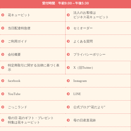
受付時間 午前9:00～午後5:30
法要以降に贈る花
通夜・葬儀に贈る花
胡蝶蘭・花鉢
プリザ
ーブドフラワー
季節のイベント
ひまわり ギフト・プレゼント
法人のお客様は
季節のイベント
花キューピット
特集
お盆 花（新盆・初盆）
お盆 花（新
ビジネス花キューピット
盆・初盆）
お盆 花（新盆・初盆）
お盆・お供え 花とセットギ
フト
お盆・お供え プリザーブドフラワー
ひまわり ギフト・プ
当日配達特急便
セミオーダー
レゼント特集
夏の花贈り・お中元・暑中見舞い 花のギフト特集
敬老の日におくる花ギフト・プレゼント特集
敬老の日におくる
ご利用ガイド
よくある質問
花ギフト・プレゼント特集
敬老の日 花のおすすめランキング
敬
老の日 花鉢植えのギフト・プレゼント特集
敬老の日 花とセットギ
会社概要
プライバシーポリシー
フト・プレゼント特集
敬老の日の花 全てのギフト一覧
キャン
ペーン
映画『ウォーターガーディアンズ』コラボキャンペーン
特定商取引に関する法律に基づく表
X（旧Twitter）
示
誕生日の花を探す
「きょう誕生日なんです」キャンペーン
誕生日フラワーギフト
誕生日フラワーギフト特集
誕生日フラワ
facebook
Instagram
ーギフト商品一覧
バラ
ユリ
トルコキキョウ
8月の誕生花
(トルコキキョウ)
9月の誕生花(リンドウ)
誕生日セットギフト
YouTube
LINE
用途か
キャンペーン
「きょう誕生日なんです」キャンペーン
ら探す
お祝いの花特集
当日配達特急便
お祝い商品一覧
お
ごっこランド
公式ブログ“花だより”
祝い
開店・開業祝い
新築・引っ越し祝い
退職祝い
結婚記
念日
結婚祝い
出産祝い
退院祝い・快気祝い
還暦祝い・長
母の日 花のギフト・プレゼント
母の日産直花鉢
特集は花キューピット
寿祝い
プチギフト
ペットのお祝いフラワー
お中元・暑中見
舞い
敬老の日
お供え・お悔やみ
当日配達特急便 お供え
お