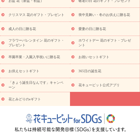
お盆 花（新盆・初盆）
敬老の日 花のギフト・プレゼント
お盆（新盆・初盆）
その他
お祝い返し
お見舞い
お取り
寄せギフト
ビジネス用
ご自宅用
観葉植物
ミディ胡蝶蘭
クリスマス 花のギフト・プレゼント
喪中見舞い・冬のお供えに贈る花
スタイルから探す
プリザーブドフラワー
アレンジメント
花束
スタンド花
お祝い
お供え・お悔やみ
胡蝶蘭
胡蝶
成人の日に贈る花
愛妻の日に贈る花
蘭・花鉢
ミディ胡蝶蘭・お祝い
ミディ胡蝶蘭・お供え
世界初
の青色胡蝶蘭
観葉植物
観葉植物
産直多肉植物
プリザーブ
フラワーバレンタイン 花のギフト・
ホワイトデー 花のギフト・プレゼ
ドフラワー
お祝い
お供え・お悔やみ
花とセットギフト
セ
プレゼント
ント
ミオーダー
プチギフト（hanamore -ハナモア-）
花とみどりの
eギフト
花キューピットのeGfit
カラー
ピンク
イエローオ
卒園卒業・入園入学祝いに贈る花
お祝いセットギフト
予
レンジ
レッド
お花の種類
バラ
ユリ
トルコキキョウ
算から探す
お祝い
お祝い・
3000円～
お祝い・
4000円～
お供えセットギフト
365日の誕生花
お祝い・
5000円～
お祝い・
7000円～
お祝い・
10000円～
「きょう誕生日なんです」キャンペ
お供え・お悔やみ
お供え・お悔やみ・
3000円～
お供え・お
花キューピット公式アプリ
ーン
悔やみ・
5000円～
お供え・お悔やみ・
7000円～
お供え・お悔
読み物
やみ・
10000円～
花とみどりのeギフト
注目されている記事
365日の誕生花カレンダー
開店・開業祝
いのマナー
定年退職祝いのマナー
お祝いを贈るときのマナー・
ルール
花キューピットのお祝いコラム一覧
誕生日のお花を「色
彩心理学」で選ぶ方法
結婚祝いの予算相場
出産祝いお役立ち情
報
転職祝いのマナー基礎知識
ペットのお祝いワンポイントアド
バイス
スタンド花（フラスタ）のマナー
お見舞いのマナーとル