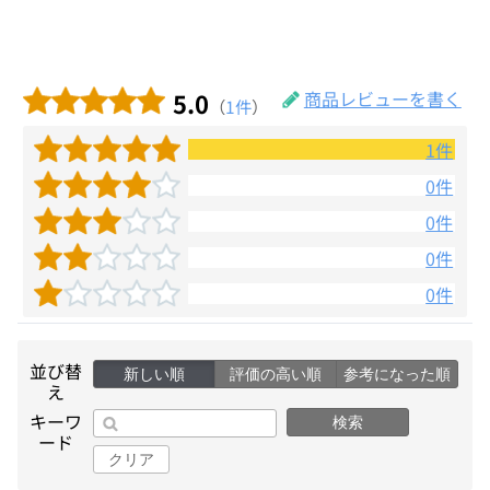
5.0
商品レビューを書く
（
1件
）
1件
0件
0件
0件
0件
並び替
新しい順
評価の高い順
参考になった順
え
キーワ
検索
ード
クリア