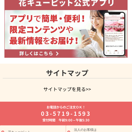
サイトマップ
サイトマップを見る>>
よく贈られる花
お祝いの花特集
誕生日フラワーギフト特集
お電話からのご注文ＯＫ！
8月の誕生花(トルコキキョウ)
開店・開業祝い
退職祝い
結
03-5719-1593
婚記念日
お供え・お悔やみ
お供え・お悔やみの花
四十九日
受付時間 午前9:00～午後5:30
法要以降に贈る花
通夜・葬儀に贈る花
胡蝶蘭・花鉢
プリザ
ーブドフラワー
季節のイベント
ひまわり ギフト・プレゼント
法人のお客様は
花キューピット