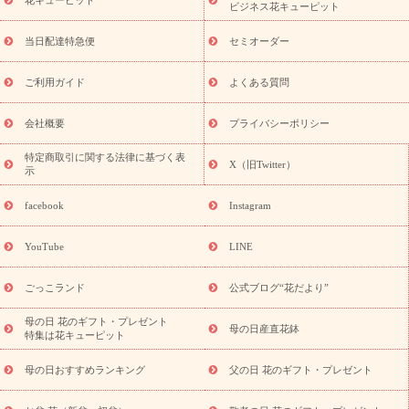
季節のイベント
特集
お盆 花（新盆・初盆）
お盆 花（新
ビジネス花キューピット
盆・初盆）
お盆 花（新盆・初盆）
お盆・お供え 花とセットギ
フト
お盆・お供え プリザーブドフラワー
ひまわり ギフト・プ
当日配達特急便
セミオーダー
レゼント特集
夏の花贈り・お中元・暑中見舞い 花のギフト特集
敬老の日におくる花ギフト・プレゼント特集
敬老の日におくる
ご利用ガイド
よくある質問
花ギフト・プレゼント特集
敬老の日 花のおすすめランキング
敬
老の日 花鉢植えのギフト・プレゼント特集
敬老の日 花とセットギ
会社概要
プライバシーポリシー
フト・プレゼント特集
敬老の日の花 全てのギフト一覧
キャン
誕生日の花を
特定商取引に関する法律に基づく表
ペーン
「きょう誕生日なんです」キャンペーン
X（旧Twitter）
示
探す
誕生日フラワーギフト
誕生日フラワーギフト特集
誕生
日フラワーギフト商品一覧
バラ
ユリ
トルコキキョウ
8月の
facebook
Instagram
誕生花(トルコキキョウ)
9月の誕生花(リンドウ)
誕生日セット
ギフト
キャンペーン
「きょう誕生日なんです」キャンペーン
YouTube
LINE
用途から探す
お祝いの花特集
当日配達特急便
お祝い商品
一覧
お祝い
開店・開業祝い
新築・引っ越し祝い
退職祝い
ごっこランド
公式ブログ“花だより”
結婚記念日
結婚祝い
出産祝い
退院祝い・快気祝い
還暦
祝い・長寿祝い
プチギフト
ペットのお祝いフラワー
お中
母の日 花のギフト・プレゼント
母の日産直花鉢
特集は花キューピット
元・暑中見舞い
敬老の日
お供え・お悔やみ
当日配達特急便
お供え
お供え・お悔やみ商品一覧
お供え・お悔やみの花
四
母の日おすすめランキング
父の日 花のギフト・プレゼント
十九日法要以降に贈る花
通夜・葬儀に贈る花
お供え お花とセッ
トギフト
お供え プリザーブドフラワー
ペットのお供えフラワー