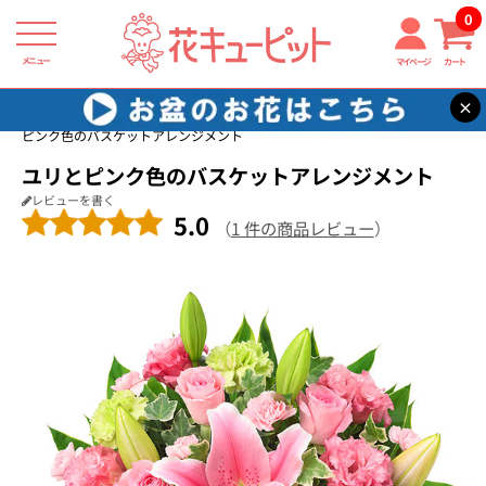
0
メニュー
マイページ
カート
×
花キューピット
開店祝い・開業祝い
【開店祝い・開業祝い】ユリと
ピンク色のバスケットアレンジメント
ユリとピンク色のバスケットアレンジメント
レビューを書く
5.0
（
1 件の商品レビュー
）