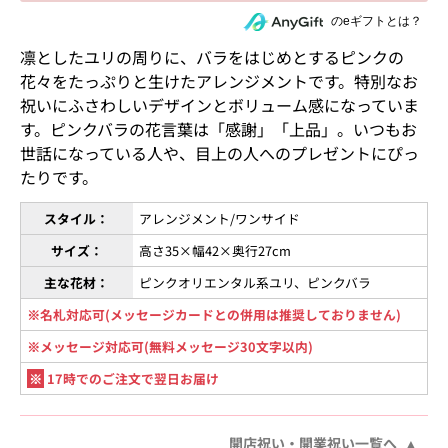
住所を知らない相手にeギフトで贈る
のeギフトとは？
凛としたユリの周りに、バラをはじめとするピンクの
花々をたっぷりと生けたアレンジメントです。特別なお
祝いにふさわしいデザインとボリューム感になっていま
す。ピンクバラの花言葉は「感謝」「上品」。いつもお
世話になっている人や、目上の人へのプレゼントにぴっ
たりです。
スタイル：
アレンジメント/ワンサイド
サイズ：
高さ35×幅42×奥行27cm
主な花材：
ピンクオリエンタル系ユリ、ピンクバラ
※名札対応可(メッセージカードとの併用は推奨しておりません)
※メッセージ対応可(無料メッセージ30文字以内)
※
17時でのご注文で翌日お届け
開店祝い・開業祝い一覧へ