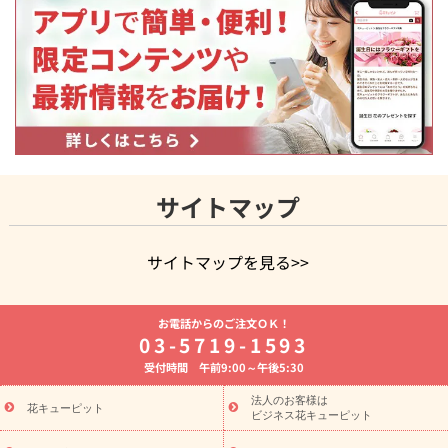
サイトマップ
サイトマップを見る>>
よく贈られる花
お祝いの花特集
誕生日フラワーギフト特集
お電話からのご注文ＯＫ！
8月の誕生花(トルコキキョウ)
開店・開業祝い
退職祝い
結
03-5719-1593
婚記念日
お供え・お悔やみ
お供え・お悔やみの花
四十九日
受付時間 午前9:00～午後5:30
法要以降に贈る花
通夜・葬儀に贈る花
胡蝶蘭・花鉢
プリザ
ーブドフラワー
季節のイベント
ひまわり ギフト・プレゼント
法人のお客様は
季節のイベント
花キューピット
特集
お盆 花（新盆・初盆）
お盆 花（新
ビジネス花キューピット
盆・初盆）
お盆 花（新盆・初盆）
お盆・お供え 花とセットギ