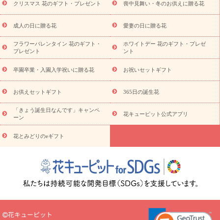
ビジネス用
ご自宅用
観葉植物
ミディ胡蝶蘭
プリザーブ
クリスマス 花のギフト・プレゼント
喪中見舞い・冬のお供えに贈る花
スタイルから探す
ドフラワー
アレンジメント
花束
スタ
ンド花
お祝い
お供え・お悔やみ
胡蝶蘭
胡蝶蘭・花鉢
ミ
成人の日に贈る花
愛妻の日に贈る花
ディ胡蝶蘭・お祝い
ミディ胡蝶蘭・お供え
世界初の青色胡蝶蘭
フラワーバレンタイン 花のギフト・
ホワイトデー 花のギフト・プレゼ
観葉植物
観葉植物
産直多肉植物
プリザーブドフラワー
プレゼント
ント
お祝い
お供え・お悔やみ
花とセットギフト
セミオーダー
プチギフト（hanamore -ハナモア-）
花とみどりのeギフト
花
卒園卒業・入園入学祝いに贈る花
お祝いセットギフト
キューピットのeGfit
カラー
ピンク
イエローオレンジ
レッ
予算から探す
ド
お花の種類
バラ
ユリ
トルコキキョウ
お供えセットギフト
365日の誕生花
お祝い
お祝い・
3000円～
お祝い・
4000円～
お祝い・
5000円～
お祝い・
7000円～
お祝い・
10000円～
お供え・お
「きょう誕生日なんです」キャンペ
花キューピット公式アプリ
ーン
悔やみ
お供え・お悔やみ・
3000円～
お供え・お悔やみ・
5000
円～
お供え・お悔やみ・
7000円～
お供え・お悔やみ・
10000
花とみどりのeギフト
読み物
円～
注目されている記事
365日の誕生花カレンダー
開店・開業祝
いのマナー
定年退職祝いのマナー
お祝いを贈るときのマナー・
ルール
花キューピットのお祝いコラム一覧
誕生日のお花を「色
彩心理学」で選ぶ方法
結婚祝いの予算相場
出産祝いお役立ち情
報
転職祝いのマナー基礎知識
ペットのお祝いワンポイントアド
バイス
スタンド花（フラスタ）のマナー
お見舞いのマナーとル
花キューピット
ール
新築引っ越し祝いコラム
お祝い花のマナー総まとめ
職