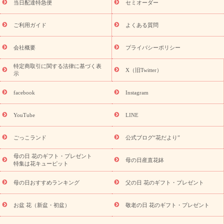
フト
お盆・お供え プリザーブドフラワー
ひまわり ギフト・プ
当日配達特急便
セミオーダー
レゼント特集
夏の花贈り・お中元・暑中見舞い 花のギフト特集
敬老の日におくる花ギフト・プレゼント特集
敬老の日におくる
ご利用ガイド
よくある質問
花ギフト・プレゼント特集
敬老の日 花のおすすめランキング
敬
老の日 花鉢植えのギフト・プレゼント特集
敬老の日 花とセットギ
会社概要
プライバシーポリシー
フト・プレゼント特集
敬老の日の花 全てのギフト一覧
キャン
ペーン
映画『ウォーターガーディアンズ』コラボキャンペーン
特定商取引に関する法律に基づく表
X（旧Twitter）
示
誕生日の花を探す
「きょう誕生日なんです」キャンペーン
誕生日フラワーギフト
誕生日フラワーギフト特集
誕生日フラワ
facebook
Instagram
ーギフト商品一覧
バラ
ユリ
トルコキキョウ
8月の誕生花
(トルコキキョウ)
9月の誕生花(リンドウ)
誕生日セットギフト
YouTube
LINE
用途か
キャンペーン
「きょう誕生日なんです」キャンペーン
ら探す
お祝いの花特集
当日配達特急便
お祝い商品一覧
お
ごっこランド
公式ブログ“花だより”
祝い
開店・開業祝い
新築・引っ越し祝い
退職祝い
結婚記
念日
結婚祝い
出産祝い
退院祝い・快気祝い
還暦祝い・長
母の日 花のギフト・プレゼント
母の日産直花鉢
特集は花キューピット
寿祝い
プチギフト
ペットのお祝いフラワー
お中元・暑中見
舞い
敬老の日
お供え・お悔やみ
当日配達特急便 お供え
お
母の日おすすめランキング
父の日 花のギフト・プレゼント
供え・お悔やみ商品一覧
お供え・お悔やみの花
四十九日法要以
降に贈る花
通夜・葬儀に贈る花
お供え お花とセットギフト
お盆 花（新盆・初盆）
敬老の日 花のギフト・プレゼント
お供え プリザーブドフラワー
ペットのお供えフラワー
お盆（新
盆・初盆）
その他
お祝い返し
お見舞い
お取り寄せギフト