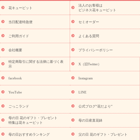
ーブドフラワー
季節のイベント
ひまわり ギフト・プレゼント
法人のお客様は
季節のイベント
花キューピット
特集
お盆 花（新盆・初盆）
お盆 花（新
ビジネス花キューピット
盆・初盆）
お盆 花（新盆・初盆）
お盆・お供え 花とセットギ
フト
お盆・お供え プリザーブドフラワー
ひまわり ギフト・プ
当日配達特急便
セミオーダー
レゼント特集
夏の花贈り・お中元・暑中見舞い 花のギフト特集
敬老の日におくる花ギフト・プレゼント特集
敬老の日におくる
ご利用ガイド
よくある質問
花ギフト・プレゼント特集
敬老の日 花のおすすめランキング
敬
老の日 花鉢植えのギフト・プレゼント特集
敬老の日 花とセットギ
会社概要
プライバシーポリシー
フト・プレゼント特集
敬老の日の花 全てのギフト一覧
キャン
ペーン
映画『ウォーターガーディアンズ』コラボキャンペーン
特定商取引に関する法律に基づく表
X（旧Twitter）
示
誕生日の花を探す
「きょう誕生日なんです」キャンペーン
誕生日フラワーギフト
誕生日フラワーギフト特集
誕生日フラワ
facebook
Instagram
ーギフト商品一覧
バラ
ユリ
トルコキキョウ
8月の誕生花
(トルコキキョウ)
9月の誕生花(リンドウ)
誕生日セットギフト
YouTube
LINE
用途か
キャンペーン
「きょう誕生日なんです」キャンペーン
ら探す
お祝いの花特集
当日配達特急便
お祝い商品一覧
お
ごっこランド
公式ブログ“花だより”
祝い
開店・開業祝い
新築・引っ越し祝い
退職祝い
結婚記
念日
結婚祝い
出産祝い
退院祝い・快気祝い
還暦祝い・長
母の日 花のギフト・プレゼント
母の日産直花鉢
特集は花キューピット
寿祝い
プチギフト
ペットのお祝いフラワー
お中元・暑中見
舞い
敬老の日
お供え・お悔やみ
当日配達特急便 お供え
お
母の日おすすめランキング
父の日 花のギフト・プレゼント
供え・お悔やみ商品一覧
お供え・お悔やみの花
四十九日法要以