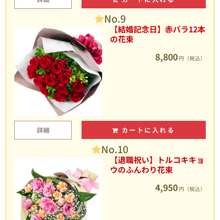
No.9
【結婚記念日】赤バラ12本
の花束
8,800
円（税込）
詳細
カートに入れる
No.10
【退職祝い】トルコキキョ
ウのふんわり花束
4,950
円（税込）