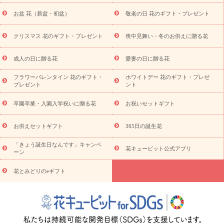
降に贈る花
通夜・葬儀に贈る花
お供え お花とセットギフト
お盆 花（新盆・初盆）
敬老の日 花のギフト・プレゼント
お供え プリザーブドフラワー
ペットのお供えフラワー
お盆（新
盆・初盆）
その他
お祝い返し
お見舞い
お取り寄せギフト
ビジネス用
ご自宅用
観葉植物
ミディ胡蝶蘭
プリザーブ
クリスマス 花のギフト・プレゼント
喪中見舞い・冬のお供えに贈る花
スタイルから探す
ドフラワー
アレンジメント
花束
スタ
ンド花
お祝い
お供え・お悔やみ
胡蝶蘭
胡蝶蘭・花鉢
ミ
成人の日に贈る花
愛妻の日に贈る花
ディ胡蝶蘭・お祝い
ミディ胡蝶蘭・お供え
世界初の青色胡蝶蘭
フラワーバレンタイン 花のギフト・
ホワイトデー 花のギフト・プレゼ
観葉植物
観葉植物
産直多肉植物
プリザーブドフラワー
プレゼント
ント
お祝い
お供え・お悔やみ
花とセットギフト
セミオーダー
プチギフト（hanamore -ハナモア-）
花とみどりのeギフト
花
卒園卒業・入園入学祝いに贈る花
お祝いセットギフト
キューピットのeGfit
カラー
ピンク
イエローオレンジ
レッ
予算から探す
ド
お花の種類
バラ
ユリ
トルコキキョウ
お供えセットギフト
365日の誕生花
お祝い
お祝い・
3000円～
お祝い・
4000円～
お祝い・
5000円～
お祝い・
7000円～
お祝い・
10000円～
お供え・お
「きょう誕生日なんです」キャンペ
花キューピット公式アプリ
ーン
悔やみ
お供え・お悔やみ・
3000円～
お供え・お悔やみ・
5000
円～
お供え・お悔やみ・
7000円～
お供え・お悔やみ・
10000
花とみどりのeギフト
読み物
円～
注目されている記事
365日の誕生花カレンダー
開店・開業祝
いのマナー
定年退職祝いのマナー
お祝いを贈るときのマナー・
ルール
花キューピットのお祝いコラム一覧
誕生日のお花を「色
彩心理学」で選ぶ方法
結婚祝いの予算相場
出産祝いお役立ち情