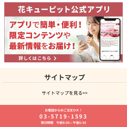
サイトマップ
サイトマップを見る>>
よく贈られる花
お祝いの花特集
誕生日フラワーギフト特集
お電話からのご注文ＯＫ！
8月の誕生花(トルコキキョウ)
開店・開業祝い
退職祝い
結
03-5719-1593
婚記念日
お供え・お悔やみ
お供え・お悔やみの花
四十九日
受付時間 午前9:00～午後5:30
法要以降に贈る花
通夜・葬儀に贈る花
胡蝶蘭・花鉢
プリザ