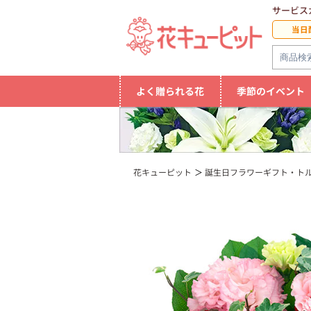
サービス
当日
よく贈られる花
季節のイベント
花キューピット
誕生日フラワーギフト・ト