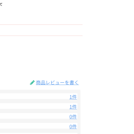
て
商品レビューを書く
1件
1件
0件
0件