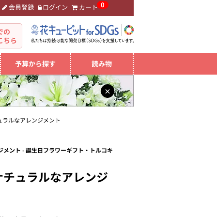
0
会員登録
ログイン
カート
。
での
こちら
予算から探す
読み物
×
ュラルなアレンジメント
メント - 誕生日フラワーギフト・トルコキ
ナチュラルなアレンジ