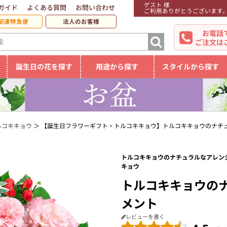
ゲスト 様
ガイド
よくある質問
お問い合わせ
ご利用ありがとうございます
配達特急便
法人のお客様
お電話
ご注文は
誕生日の花を探す
用途から探す
スタイルから探す
ルコキキョウ
【誕生日フラワーギフト・トルコキキョウ】トルコキキョウのナチ
トルコキキョウのナチュラルなアレンジ
キョウ
トルコキキョウの
メント
レビューを書く