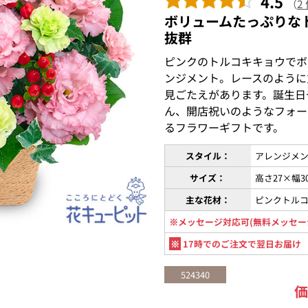
4.5
（
2
ボリュームたっぷりな
抜群
ピンクのトルコキキョウでボ
ンジメント。レースのように
見ごたえがあります。誕生日
ん、開店祝いのようなフォー
るフラワーギフトです。
スタイル：
アレンジメン
サイズ：
高さ27×幅3
主な花材：
ピンクトル
※メッセージ対応可(無料メッセー
※
17時でのご注文で翌日お届け
524340