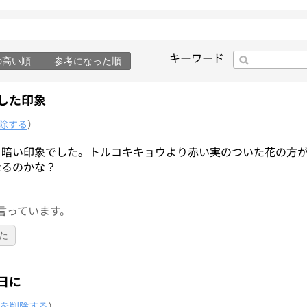
キーワード
の高い順
参考になった順
した印象
除する
）
り暗い印象でした。トルコキキョウより赤い実のついた花の方
なるのかな？
言っています。
た
日に
を削除する
）