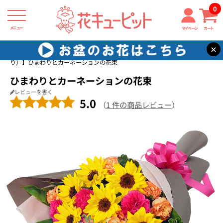
0
メニュー
マイページ
カート
×
花キューピット
7月の誕生花（ひまわり）
【7月の誕生花（ひまわ
り）】ひまわりとカーネーションの花束
ひまわりとカーネーションの花束
レビューを書く
5.0
（
1 件の商品レビュー
）