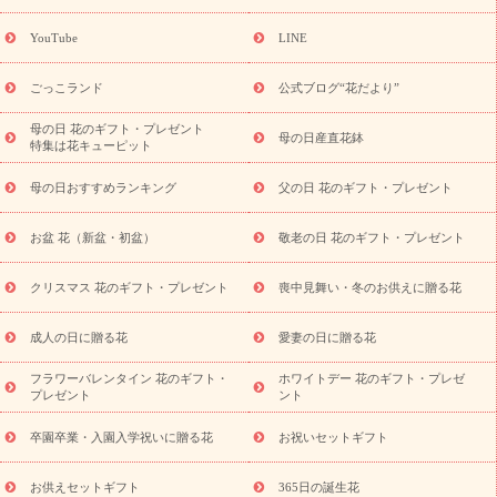
ーギフト商品一覧
バラ
ユリ
トルコキキョウ
8月の誕生花
(トルコキキョウ)
9月の誕生花(リンドウ)
誕生日セットギフト
YouTube
LINE
用途か
キャンペーン
「きょう誕生日なんです」キャンペーン
ら探す
お祝いの花特集
当日配達特急便
お祝い商品一覧
お
ごっこランド
公式ブログ“花だより”
祝い
開店・開業祝い
新築・引っ越し祝い
退職祝い
結婚記
念日
結婚祝い
出産祝い
退院祝い・快気祝い
還暦祝い・長
母の日 花のギフト・プレゼント
母の日産直花鉢
特集は花キューピット
寿祝い
プチギフト
ペットのお祝いフラワー
お中元・暑中見
舞い
敬老の日
お供え・お悔やみ
当日配達特急便 お供え
お
母の日おすすめランキング
父の日 花のギフト・プレゼント
供え・お悔やみ商品一覧
お供え・お悔やみの花
四十九日法要以
降に贈る花
通夜・葬儀に贈る花
お供え お花とセットギフト
お盆 花（新盆・初盆）
敬老の日 花のギフト・プレゼント
お供え プリザーブドフラワー
ペットのお供えフラワー
お盆（新
盆・初盆）
その他
お祝い返し
お見舞い
お取り寄せギフト
ビジネス用
ご自宅用
観葉植物
ミディ胡蝶蘭
プリザーブ
クリスマス 花のギフト・プレゼント
喪中見舞い・冬のお供えに贈る花
スタイルから探す
ドフラワー
アレンジメント
花束
スタ
ンド花
お祝い
お供え・お悔やみ
胡蝶蘭
胡蝶蘭・花鉢
ミ
成人の日に贈る花
愛妻の日に贈る花
ディ胡蝶蘭・お祝い
ミディ胡蝶蘭・お供え
世界初の青色胡蝶蘭
フラワーバレンタイン 花のギフト・
ホワイトデー 花のギフト・プレゼ
観葉植物
観葉植物
産直多肉植物
プリザーブドフラワー
プレゼント
ント
お祝い
お供え・お悔やみ
花とセットギフト
セミオーダー
プチギフト（hanamore -ハナモア-）
花とみどりのeギフト
花
卒園卒業・入園入学祝いに贈る花
お祝いセットギフト
キューピットのeGfit
カラー
ピンク
イエローオレンジ
レッ
予算から探す
ド
お花の種類
バラ
ユリ
トルコキキョウ
お供えセットギフト
365日の誕生花