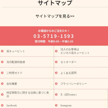
サイトマップ
サイトマップを見る>>
よく贈られる花
お祝いの花特集
誕生日フラワーギフト特集
お電話からのご注文ＯＫ！
8月の誕生花(トルコキキョウ)
開店・開業祝い
退職祝い
結
03-5719-1593
婚記念日
お供え・お悔やみ
お供え・お悔やみの花
四十九日
受付時間 午前9:00～午後5:30
法要以降に贈る花
通夜・葬儀に贈る花
胡蝶蘭・花鉢
プリザ
ーブドフラワー
季節のイベント
ひまわり ギフト・プレゼント
法人のお客様は
季節のイベント
花キューピット
特集
お盆 花（新盆・初盆）
お盆 花（新
ビジネス花キューピット
盆・初盆）
お盆 花（新盆・初盆）
お盆・お供え 花とセットギ
フト
お盆・お供え プリザーブドフラワー
ひまわり ギフト・プ
当日配達特急便
セミオーダー
レゼント特集
夏の花贈り・お中元・暑中見舞い 花のギフト特集
敬老の日におくる花ギフト・プレゼント特集
敬老の日におくる
ご利用ガイド
よくある質問
花ギフト・プレゼント特集
敬老の日 花のおすすめランキング
敬
老の日 花鉢植えのギフト・プレゼント特集
敬老の日 花とセットギ
会社概要
プライバシーポリシー
フト・プレゼント特集
敬老の日の花 全てのギフト一覧
キャン
ペーン
映画『ウォーターガーディアンズ』コラボキャンペーン
特定商取引に関する法律に基づく表
X（旧Twitter）
示
誕生日の花を探す
「きょう誕生日なんです」キャンペーン
誕生日フラワーギフト
誕生日フラワーギフト特集
誕生日フラワ
facebook
Instagram