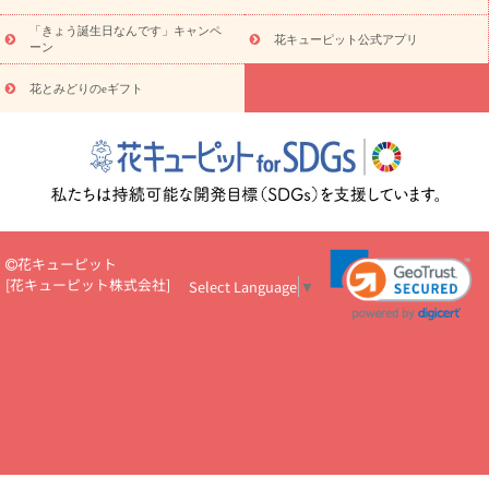
お祝い
お祝い・
3000円～
お祝い・
4000円～
お祝い・
5000円～
お祝い・
7000円～
お祝い・
10000円～
お供え・お
「きょう誕生日なんです」キャンペ
花キューピット公式アプリ
ーン
悔やみ
お供え・お悔やみ・
3000円～
お供え・お悔やみ・
5000
円～
お供え・お悔やみ・
7000円～
お供え・お悔やみ・
10000
花とみどりのeギフト
読み物
円～
注目されている記事
365日の誕生花カレンダー
開店・開業祝
いのマナー
定年退職祝いのマナー
お祝いを贈るときのマナー・
ルール
花キューピットのお祝いコラム一覧
誕生日のお花を「色
彩心理学」で選ぶ方法
結婚祝いの予算相場
出産祝いお役立ち情
報
転職祝いのマナー基礎知識
ペットのお祝いワンポイントアド
バイス
スタンド花（フラスタ）のマナー
お見舞いのマナーとル
花キューピット
ール
新築引っ越し祝いコラム
お祝い花のマナー総まとめ
職
[
花キューピット株式会社
]
Select Language
▼
場上司や先輩へ贈るお祝い花の正解は？
開店祝いの花 選び方ガイ
ド（早見表あり）
お供えを贈るときのマナー・ルール
花キューピットのお供え・
お悔やみ・仏花コラム一覧
花キューピットの仏花のルール・マナ
ーQ&A
ペットの供花の基礎知識とペットロスを癒す向き合い方
一周忌のマナー
四十九日の基礎知識
お盆のルール・マナー
お彼岸のルール・マナー
キリスト教のお葬式の流れ【マナー基礎
知識】
お供え花のマナー総まとめ
仏花の選び方ガイド（早見表
あり)
花キューピット×専門家
CO2排出量削減 / SDGsを考える