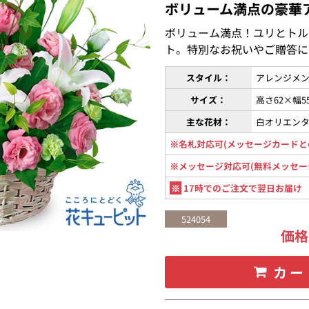
ボリューム満点の豪華
ボリューム満点！ユリとトル
ト。特別なお祝いやご贈答に
スタイル：
アレンジメン
サイズ：
高さ62×幅5
主な花材：
白オリエン
※名札対応可(メッセージカードと
※メッセージ対応可(無料メッセー
※
17時でのご注文で翌日お届け
524054
価
カー