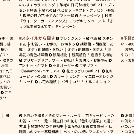
のおすすめランキング
敬老の日 花鉢植えのギフト・プレ
ゼント特集
敬老の日 花とセットギフト・プレゼント特集
敬老の日の花 全てのギフト一覧
キャンペーン
映画
『ウォーターガーディアンズ』コラボキャンペーン
「き
ょう誕生日なんです」キャンペーン
スタイルから探す
予算
急便
お
アレンジメント
花束
スタン
引っ越
ド花
お祝い
お供え・お悔やみ
胡蝶蘭
胡蝶蘭・花
い・
40
産祝い
鉢
ミディ胡蝶蘭・お祝い
ミディ胡蝶蘭・お供え
世
お祝
ギフト
界初の青色胡蝶蘭
観葉植物
観葉植物
産直多肉植物
やみ・
敬老の
プリザーブドフラワー
お祝い
お供え・お悔やみ
え・お
お供
花とセットギフト
セミオーダー
プチギフト
四十九日
（hanamore -ハナモア-）
花とみどりのeギフト
花キ
 お花と
ューピットのeGfit
カラー
ピンク
イエローオレンジ
ットの
レッド
お花の種類
バラ
ユリ
トルコキキョウ
お祝い
ご自
ラワー
ー
開
お祝いを贈るときのマナー・ルール
花キューピットの
お供
お祝いコラム一覧
誕生日のお花を「色彩心理学」で選ぶ
お供え
方法
結婚祝いの予算相場
出産祝いお役立ち情報
転
花のルー
職祝いのマナー基礎知識
ペットのお祝いワンポイントア
トロス