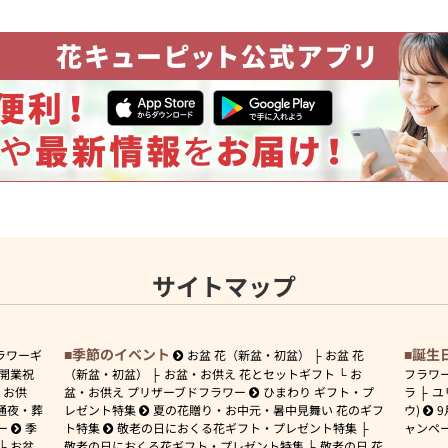
サイトマップ
季節のイベント
誕生
ラワーギ
お盆 花（新盆・初盆）
お盆 花
開業祝
（新盆・初盆）
お盆・お供え 花とセットギフト
お
フラワ
お供
盆・お供え プリザーブドフラワー
ひまわり ギフト・プ
ラ
ユ
通夜・葬
レゼント特集
夏の花贈り・お中元・暑中見舞い 花のギフ
ウ)
9
ー
季
ト特集
敬老の日におくる花ギフト・プレゼント特集
ャンペ
お盆
敬老の日におくる花ギフト・プレゼント特集
敬老の日 花