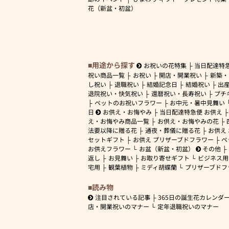
花（新盆・初盆）
用途から探す
お祝いの花特集
当日配達特
祝い商品一覧
お祝い
開店・開業祝い
新築・
し祝い
退職祝い
結婚記念日
結婚祝い
出
退院祝い・快気祝い
還暦祝い・長寿祝い
プチ
ペットのお祝いフラワー
お中元・暑中見舞い
日
お供え・お悔やみ
当日配達特急便 お供え
え・お悔やみ商品一覧
お供え・お悔やみの花
法要以降に贈る花
通夜・葬儀に贈る花
お供え
セットギフト
お供え プリザーブドフラワー
ペ
お供えフラワー
お盆（新盆・初盆）
その他
返し
お見舞い
お取り寄せギフト
ビジネス用
宅用
観葉植物
ミディ胡蝶蘭
プリザーブドフ
読み物
注目されている記事
365日の誕生花カレンダ
店・開業祝いのマナー
定年退職祝いのマナー