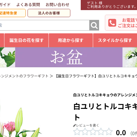
ゲスト 様
ガイド
よくある質問
お問い合わせ
ご利用ありがとうございます
配達特急便
法人のお客様
お電話
ご注文は
誕生日の花を探す
用途から探す
スタイルから探す
レンジメントのフラワーギフト
【誕生日フラワーギフト】白ユリとトルコキキョ
白ユリとトルコキキョウのアレンジメン
白ユリとトルコキ
ト
レビューを書く
0.0
（0