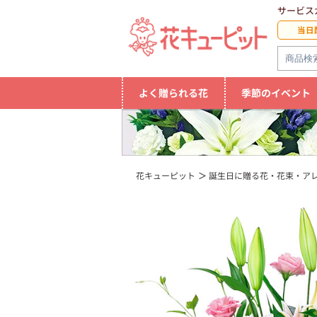
サービス
当日
よく贈られる花
季節のイベント
花キューピット
誕生日に贈る花・花束・ア