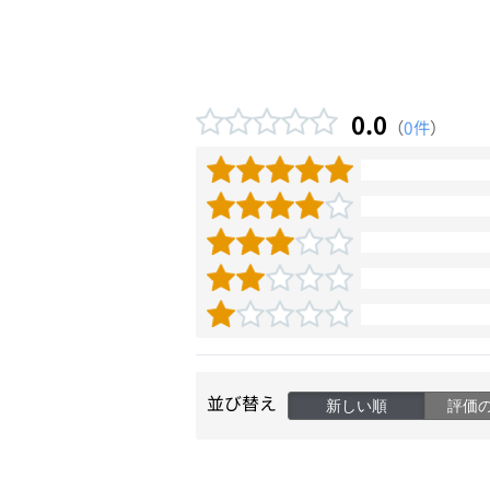
0.0
（
0件
）
並び替え
新しい順
評価