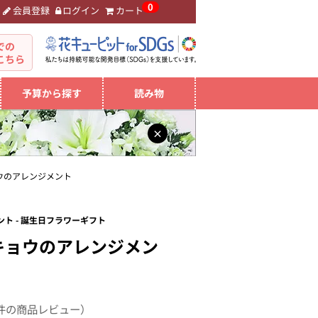
0
会員登録
ログイン
カート
。
での
こちら
予算から探す
読み物
×
ウのアレンジメント
ト - 誕生日フラワーギフト
キョウのアレンジメン
件の商品レビュー）