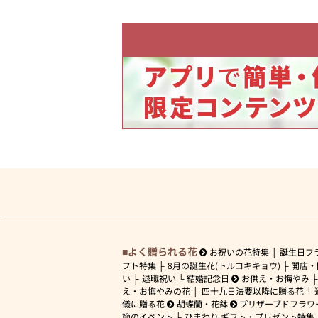
よく贈られる花
お祝いの花特集
誕生日フ
フト特集
8月の誕生花(トルコキキョウ)
開店・
い
退職祝い
結婚記念日
お供え・お悔やみ
え・お悔やみの花
四十九日法要以降に贈る花
儀に贈る花
胡蝶蘭・花鉢
プリザーブドフラワ
節のイベント
ひまわり ギフト・プレゼント特集