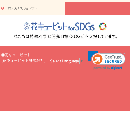
円～
お供え・お悔やみ・
7000円～
お供え・お悔やみ・
10000
花とみどりのeギフト
読み物
円～
注目されている記事
365日の誕生花カレンダー
開店・開業祝
いのマナー
定年退職祝いのマナー
お祝いを贈るときのマナー・
ルール
花キューピットのお祝いコラム一覧
誕生日のお花を「色
彩心理学」で選ぶ方法
結婚祝いの予算相場
出産祝いお役立ち情
報
転職祝いのマナー基礎知識
ペットのお祝いワンポイントアド
バイス
スタンド花（フラスタ）のマナー
お見舞いのマナーとル
花キューピット
ール
新築引っ越し祝いコラム
お祝い花のマナー総まとめ
職
[
花キューピット株式会社
]
Select Language
▼
場上司や先輩へ贈るお祝い花の正解は？
開店祝いの花 選び方ガイ
ド（早見表あり）
お供えを贈るときのマナー・ルール
花キューピットのお供え・
お悔やみ・仏花コラム一覧
花キューピットの仏花のルール・マナ
ーQ&A
ペットの供花の基礎知識とペットロスを癒す向き合い方
一周忌のマナー
四十九日の基礎知識
お盆のルール・マナー
お彼岸のルール・マナー
キリスト教のお葬式の流れ【マナー基礎
知識】
お供え花のマナー総まとめ
仏花の選び方ガイド（早見表
あり)
花キューピット×専門家
CO2排出量削減 / SDGsを考える
プロ直伝10のテクニック
花美人5人の「花のある暮らし」
美
しい“花とお祝い”の世界
花贈りをもっと楽しみたい
男性は花を
もらってうれしい？アンケート
テレワークにおすすめの観葉植