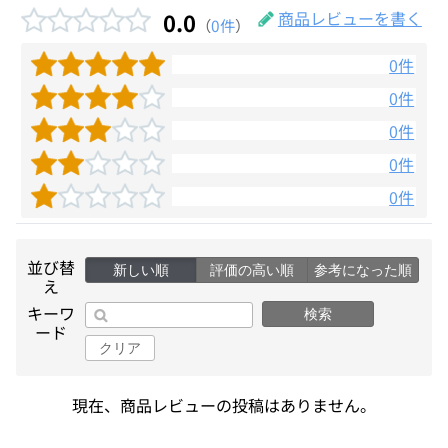
0.0
商品レビューを書く
（
0件
）
0件
0件
0件
0件
0件
並び替
新しい順
評価の高い順
参考になった順
え
キーワ
検索
ード
クリア
現在、商品レビューの投稿はありません。