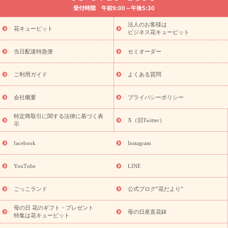
受付時間 午前9:00～午後5:30
法要以降に贈る花
通夜・葬儀に贈る花
胡蝶蘭・花鉢
プリザ
ーブドフラワー
季節のイベント
ひまわり ギフト・プレゼント
法人のお客様は
季節のイベント
花キューピット
特集
お盆 花（新盆・初盆）
お盆 花（新
ビジネス花キューピット
盆・初盆）
お盆 花（新盆・初盆）
お盆・お供え 花とセットギ
フト
お盆・お供え プリザーブドフラワー
ひまわり ギフト・プ
当日配達特急便
セミオーダー
レゼント特集
夏の花贈り・お中元・暑中見舞い 花のギフト特集
敬老の日におくる花ギフト・プレゼント特集
敬老の日におくる
ご利用ガイド
よくある質問
花ギフト・プレゼント特集
敬老の日 花のおすすめランキング
敬
老の日 花鉢植えのギフト・プレゼント特集
敬老の日 花とセットギ
会社概要
プライバシーポリシー
フト・プレゼント特集
敬老の日の花 全てのギフト一覧
キャン
ペーン
映画『ウォーターガーディアンズ』コラボキャンペーン
特定商取引に関する法律に基づく表
X（旧Twitter）
示
誕生日の花を探す
「きょう誕生日なんです」キャンペーン
誕生日フラワーギフト
誕生日フラワーギフト特集
誕生日フラワ
facebook
Instagram
ーギフト商品一覧
バラ
ユリ
トルコキキョウ
8月の誕生花
(トルコキキョウ)
9月の誕生花(リンドウ)
誕生日セットギフト
YouTube
LINE
用途か
キャンペーン
「きょう誕生日なんです」キャンペーン
ら探す
お祝いの花特集
当日配達特急便
お祝い商品一覧
お
ごっこランド
公式ブログ“花だより”
祝い
開店・開業祝い
新築・引っ越し祝い
退職祝い
結婚記
念日
結婚祝い
出産祝い
退院祝い・快気祝い
還暦祝い・長
母の日 花のギフト・プレゼント
母の日産直花鉢
特集は花キューピット
寿祝い
プチギフト
ペットのお祝いフラワー
お中元・暑中見