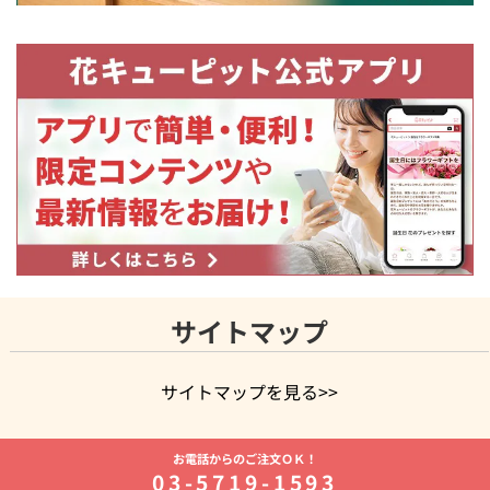
サイトマップ
サイトマップを見る>>
よく贈られる花
お祝いの花特集
誕生日フラワーギフト特集
お電話からのご注文ＯＫ！
8月の誕生花(トルコキキョウ)
開店・開業祝い
退職祝い
結
03-5719-1593
婚記念日
お供え・お悔やみ
お供え・お悔やみの花
四十九日