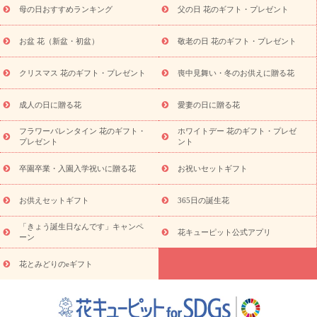
舞い
敬老の日
お供え・お悔やみ
当日配達特急便 お供え
お
母の日おすすめランキング
父の日 花のギフト・プレゼント
供え・お悔やみ商品一覧
お供え・お悔やみの花
四十九日法要以
降に贈る花
通夜・葬儀に贈る花
お供え お花とセットギフト
お盆 花（新盆・初盆）
敬老の日 花のギフト・プレゼント
お供え プリザーブドフラワー
ペットのお供えフラワー
お盆（新
盆・初盆）
その他
お祝い返し
お見舞い
お取り寄せギフト
ビジネス用
ご自宅用
観葉植物
ミディ胡蝶蘭
プリザーブ
クリスマス 花のギフト・プレゼント
喪中見舞い・冬のお供えに贈る花
スタイルから探す
ドフラワー
アレンジメント
花束
スタ
ンド花
お祝い
お供え・お悔やみ
胡蝶蘭
胡蝶蘭・花鉢
ミ
成人の日に贈る花
愛妻の日に贈る花
ディ胡蝶蘭・お祝い
ミディ胡蝶蘭・お供え
世界初の青色胡蝶蘭
フラワーバレンタイン 花のギフト・
ホワイトデー 花のギフト・プレゼ
観葉植物
観葉植物
産直多肉植物
プリザーブドフラワー
プレゼント
ント
お祝い
お供え・お悔やみ
花とセットギフト
セミオーダー
プチギフト（hanamore -ハナモア-）
花とみどりのeギフト
花
卒園卒業・入園入学祝いに贈る花
お祝いセットギフト
キューピットのeGfit
カラー
ピンク
イエローオレンジ
レッ
予算から探す
ド
お花の種類
バラ
ユリ
トルコキキョウ
お供えセットギフト
365日の誕生花
お祝い
お祝い・
3000円～
お祝い・
4000円～
お祝い・
5000円～
お祝い・
7000円～
お祝い・
10000円～
お供え・お
「きょう誕生日なんです」キャンペ
花キューピット公式アプリ
ーン
悔やみ
お供え・お悔やみ・
3000円～
お供え・お悔やみ・
5000
円～
お供え・お悔やみ・
7000円～
お供え・お悔やみ・
10000
花とみどりのeギフト
読み物
円～
注目されている記事
365日の誕生花カレンダー
開店・開業祝
いのマナー
定年退職祝いのマナー
お祝いを贈るときのマナー・