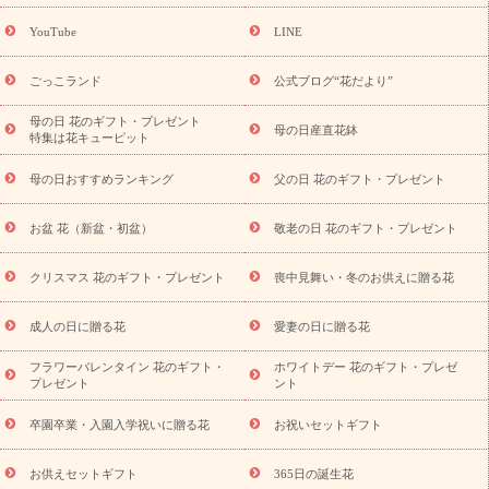
(トルコキキョウ)
9月の誕生花(リンドウ)
誕生日セットギフト
YouTube
LINE
用途か
キャンペーン
「きょう誕生日なんです」キャンペーン
ら探す
お祝いの花特集
当日配達特急便
お祝い商品一覧
お
ごっこランド
公式ブログ“花だより”
祝い
開店・開業祝い
新築・引っ越し祝い
退職祝い
結婚記
念日
結婚祝い
出産祝い
退院祝い・快気祝い
還暦祝い・長
母の日 花のギフト・プレゼント
母の日産直花鉢
特集は花キューピット
寿祝い
プチギフト
ペットのお祝いフラワー
お中元・暑中見
舞い
敬老の日
お供え・お悔やみ
お供え・お悔やみ商品一覧
母の日おすすめランキング
父の日 花のギフト・プレゼント
お供え・お悔やみの花
四十九日法要以降に贈る花
通夜・葬儀
に贈る花
お供え お花とセットギフト
お供え プリザーブドフラ
お盆 花（新盆・初盆）
敬老の日 花のギフト・プレゼント
ワー
ペットのお供えフラワー
お盆（新盆・初盆）
その他
お祝い返し
お見舞い
お取り寄せギフト
ビジネス用
ご自宅
スタイル
クリスマス 花のギフト・プレゼント
喪中見舞い・冬のお供えに贈る花
用
観葉植物
ミディ胡蝶蘭
プリザーブドフラワー
から探す
アレンジメント
花束
スタンド花
お祝い
お供
成人の日に贈る花
愛妻の日に贈る花
え・お悔やみ
胡蝶蘭
胡蝶蘭・花鉢
ミディ胡蝶蘭・お祝い
ミディ胡蝶蘭・お供え
世界初の青色胡蝶蘭
観葉植物
観葉植
フラワーバレンタイン 花のギフト・
ホワイトデー 花のギフト・プレゼ
物
産直多肉植物
プリザーブドフラワー
お祝い
お供え・お
プレゼント
ント
悔やみ
花とセットギフト
セミオーダー
プチギフト
（hanamore -ハナモア-）
花とみどりのeギフト
花キューピッ
卒園卒業・入園入学祝いに贈る花
お祝いセットギフト
トのeGfit
カラー
ピンク
イエローオレンジ
レッド
お花の
予算から探す
種類
バラ
ユリ
トルコキキョウ
お祝い
お供えセットギフト
365日の誕生花