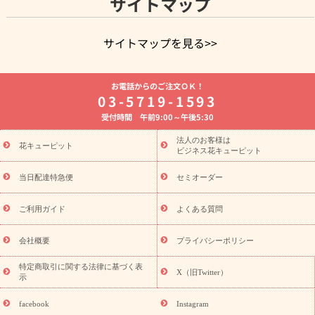
サイトマップ
サイトマップを見る>>
よく贈られる花
お祝いの花特集
誕生日フラワーギフト特集
お電話からのご注文ＯＫ！
8月の誕生花(トルコキキョウ)
開店・開業祝い
退職祝い
結
03-5719-1593
婚記念日
お供え・お悔やみ
お供え・お悔やみの花
四十九日
受付時間 午前9:00～午後5:30
法要以降に贈る花
通夜・葬儀に贈る花
胡蝶蘭・花鉢
プリザ
ーブドフラワー
季節のイベント
ひまわり ギフト・プレゼント
法人のお客様は
季節のイベント
花キューピット
特集
お盆 花（新盆・初盆）
お盆 花（新
ビジネス花キューピット
盆・初盆）
お盆 花（新盆・初盆）
お盆・お供え 花とセットギ
フト
お盆・お供え プリザーブドフラワー
ひまわり ギフト・プ
当日配達特急便
セミオーダー
レゼント特集
夏の花贈り・お中元・暑中見舞い 花のギフト特集
敬老の日におくる花ギフト・プレゼント特集
敬老の日におくる
ご利用ガイド
よくある質問
花ギフト・プレゼント特集
敬老の日 花のおすすめランキング
敬
老の日 花鉢植えのギフト・プレゼント特集
敬老の日 花とセットギ
会社概要
プライバシーポリシー
フト・プレゼント特集
敬老の日の花 全てのギフト一覧
キャン
ペーン
映画『ウォーターガーディアンズ』コラボキャンペーン
特定商取引に関する法律に基づく表
X（旧Twitter）
示
誕生日の花を探す
「きょう誕生日なんです」キャンペーン
誕生日フラワーギフト
誕生日フラワーギフト特集
誕生日フラワ
facebook
Instagram
ーギフト商品一覧
バラ
ユリ
トルコキキョウ
8月の誕生花