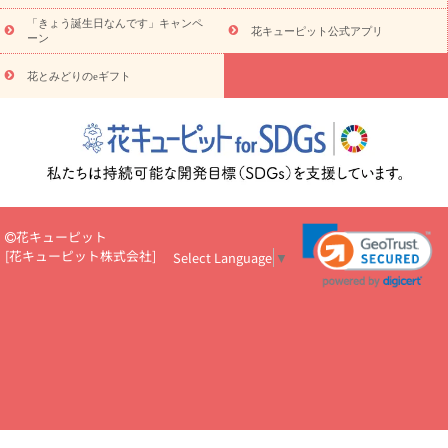
お祝い・
3000円～
お祝い・
4000円～
お祝い・
5000円～
お
「きょう誕生日なんです」キャンペ
祝い・
7000円～
お祝い・
10000円～
お供え・お悔やみ
お供
花キューピット公式アプリ
ーン
え・お悔やみ・
3000円～
お供え・お悔やみ・
5000円～
お供
読み
え・お悔やみ・
7000円～
お供え・お悔やみ・
10000円～
花とみどりのeギフト
物
注目されている記事
365日の誕生花カレンダー
開店・開業祝
いのマナー
定年退職祝いのマナー
お祝いを贈るときのマナー・
ルール
花キューピットのお祝いコラム一覧
誕生日のお花を「色
彩心理学」で選ぶ方法
結婚祝いの予算相場
出産祝いお役立ち情
報
転職祝いのマナー基礎知識
ペットのお祝いワンポイントアド
バイス
スタンド花（フラスタ）のマナー
お見舞いのマナーとル
花キューピット
ール
新築引っ越し祝いコラム
お祝い花のマナー総まとめ
職
[
花キューピット株式会社
]
Select Language
▼
場上司や先輩へ贈るお祝い花の正解は？
開店祝いの花 選び方ガイ
ド（早見表あり）
お供えを贈るときのマナー・ルール
花キューピットのお供え・
お悔やみ・仏花コラム一覧
花キューピットの仏花のルール・マナ
ーQ&A
ペットの供花の基礎知識とペットロスを癒す向き合い方
一周忌のマナー
四十九日の基礎知識
お盆のルール・マナー
お彼岸のルール・マナー
キリスト教のお葬式の流れ【マナー基礎
知識】
お供え花のマナー総まとめ
仏花の選び方ガイド（早見表
あり)
花キューピット×専門家
CO2排出量削減 / SDGsを考える