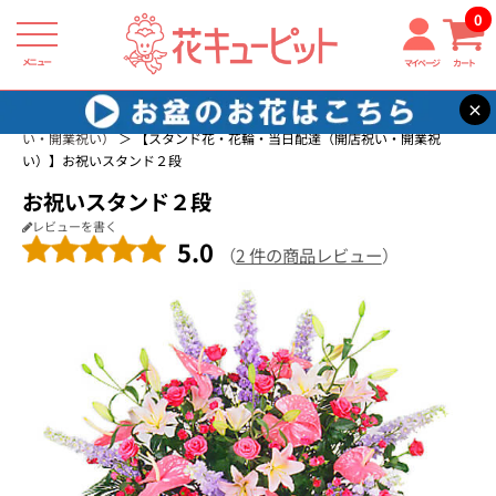
0
メニュー
マイページ
カート
×
花キューピット
スタンド花
スタンド花・花輪・当日配達（開店祝
い・開業祝い）
【スタンド花・花輪・当日配達（開店祝い・開業祝
い）】お祝いスタンド２段
お祝いスタンド２段
レビューを書く
5.0
（
2 件の商品レビュー
）