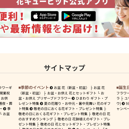
サイトマップ
季節のイベント
誕生
ラワーギ
お盆 花（新盆・初盆）
お盆 花
開業祝
（新盆・初盆）
お盆・お供え 花とセットギフト
お
フラワ
お供
盆・お供え プリザーブドフラワー
ひまわり ギフト・プ
ラ
ユ
通夜・葬
レゼント特集
夏の花贈り・お中元・暑中見舞い 花のギフ
ウ)
9
ー
季
ト特集
敬老の日におくる花ギフト・プレゼント特集
ャンペ
お盆
敬老の日におくる花ギフト・プレゼント特集
敬老の日 花
のおすすめランキング
敬老の日 花鉢植えのギフト・プレ
ゼント特集
敬老の日 花とセットギフト・プレゼント特集