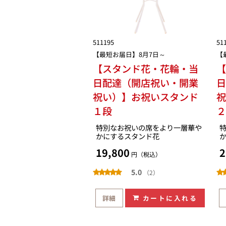
511195
51
【最短お届日】8月7日～
【
【スタンド花・花輪・当
日配達（開店祝い・開業
祝い）】お祝いスタンド
１段
特別なお祝いの席をより一層華や
かにするスタンド花
19,800
2
円（税込）
5.0
（2）
詳細
カートに入れる