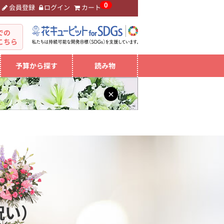
0
会員登録
ログイン
カート
。
での
こちら
予算から探す
読み物
×
祝い）