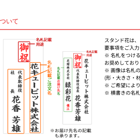
について
スタンド花は、
要事項をご入力
※ 名札をつけ
お奨めしており
※ 画像は名札
(形・大きさ・
※ ご希望によ
※ 横書きの名