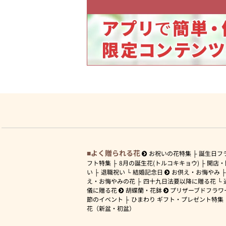
よく贈られる花
お祝いの花特集
誕生日フ
フト特集
8月の誕生花(トルコキキョウ)
開店・
い
退職祝い
結婚記念日
お供え・お悔やみ
え・お悔やみの花
四十九日法要以降に贈る花
儀に贈る花
胡蝶蘭・花鉢
プリザーブドフラワ
節のイベント
ひまわり ギフト・プレゼント特集
花（新盆・初盆）