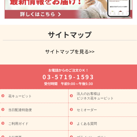
サイトマップ
サイトマップを見る>>
よく贈られる花
お祝いの花特集
誕生日フラワーギフト特集
お電話からのご注文ＯＫ！
8月の誕生花(トルコキキョウ)
開店・開業祝い
退職祝い
結
03-5719-1593
婚記念日
お供え・お悔やみ
お供え・お悔やみの花
四十九日
受付時間 午前9:00～午後5:30
法要以降に贈る花
通夜・葬儀に贈る花
胡蝶蘭・花鉢
プリザ
ーブドフラワー
季節のイベント
ひまわり ギフト・プレゼント
法人のお客様は
季節のイベント
花キューピット
特集
お盆 花（新盆・初盆）
お盆 花（新
ビジネス花キューピット
盆・初盆）
お盆 花（新盆・初盆）
お盆・お供え 花とセットギ
フト
お盆・お供え プリザーブドフラワー
ひまわり ギフト・プ
当日配達特急便
セミオーダー
レゼント特集
夏の花贈り・お中元・暑中見舞い 花のギフト特集
敬老の日におくる花ギフト・プレゼント特集
敬老の日におくる
ご利用ガイド
よくある質問
花ギフト・プレゼント特集
敬老の日 花のおすすめランキング
敬
老の日 花鉢植えのギフト・プレゼント特集
敬老の日 花とセットギ