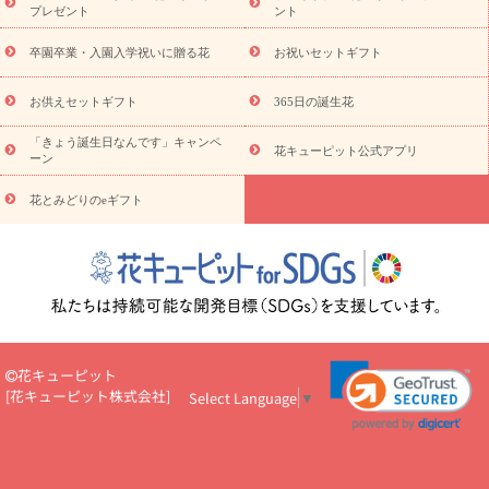
観葉植物
観葉植物
産直多肉植物
プリザーブドフラワー
プレゼント
ント
お祝い
お供え・お悔やみ
花とセットギフト
セミオーダー
プチギフト（hanamore -ハナモア-）
花とみどりのeギフト
花
卒園卒業・入園入学祝いに贈る花
お祝いセットギフト
キューピットのeGfit
カラー
ピンク
イエローオレンジ
レッ
予算から探す
ド
お花の種類
バラ
ユリ
トルコキキョウ
お供えセットギフト
365日の誕生花
お祝い
お祝い・
3000円～
お祝い・
4000円～
お祝い・
5000円～
お祝い・
7000円～
お祝い・
10000円～
お供え・お
「きょう誕生日なんです」キャンペ
花キューピット公式アプリ
ーン
悔やみ
お供え・お悔やみ・
3000円～
お供え・お悔やみ・
5000
円～
お供え・お悔やみ・
7000円～
お供え・お悔やみ・
10000
花とみどりのeギフト
読み物
円～
注目されている記事
365日の誕生花カレンダー
開店・開業祝
いのマナー
定年退職祝いのマナー
お祝いを贈るときのマナー・
ルール
花キューピットのお祝いコラム一覧
誕生日のお花を「色
彩心理学」で選ぶ方法
結婚祝いの予算相場
出産祝いお役立ち情
報
転職祝いのマナー基礎知識
ペットのお祝いワンポイントアド
バイス
スタンド花（フラスタ）のマナー
お見舞いのマナーとル
花キューピット
ール
新築引っ越し祝いコラム
お祝い花のマナー総まとめ
職
[
花キューピット株式会社
]
Select Language
▼
場上司や先輩へ贈るお祝い花の正解は？
開店祝いの花 選び方ガイ
ド（早見表あり）
お供えを贈るときのマナー・ルール
花キューピットのお供え・
お悔やみ・仏花コラム一覧
花キューピットの仏花のルール・マナ