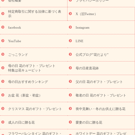
会社概要
プライバシーポリシー
フト・プレゼント特集
敬老の日の花 全てのギフト一覧
キャン
ペーン
映画『ウォーターガーディアンズ』コラボキャンペーン
特定商取引に関する法律に基づく表
X（旧Twitter）
示
誕生日の花を探す
「きょう誕生日なんです」キャンペーン
誕生日フラワーギフト
誕生日フラワーギフト特集
誕生日フラワ
facebook
Instagram
ーギフト商品一覧
バラ
ユリ
トルコキキョウ
8月の誕生花
(トルコキキョウ)
9月の誕生花(リンドウ)
誕生日セットギフト
YouTube
LINE
用途か
キャンペーン
「きょう誕生日なんです」キャンペーン
ら探す
お祝いの花特集
当日配達特急便
お祝い商品一覧
お
ごっこランド
公式ブログ“花だより”
祝い
開店・開業祝い
新築・引っ越し祝い
退職祝い
結婚記
念日
結婚祝い
出産祝い
退院祝い・快気祝い
還暦祝い・長
母の日 花のギフト・プレゼント
母の日産直花鉢
特集は花キューピット
寿祝い
プチギフト
ペットのお祝いフラワー
お中元・暑中見
舞い
敬老の日
お供え・お悔やみ
当日配達特急便 お供え
お
母の日おすすめランキング
父の日 花のギフト・プレゼント
供え・お悔やみ商品一覧
お供え・お悔やみの花
四十九日法要以
降に贈る花
通夜・葬儀に贈る花
お供え お花とセットギフト
お盆 花（新盆・初盆）
敬老の日 花のギフト・プレゼント
お供え プリザーブドフラワー
ペットのお供えフラワー
お盆（新
盆・初盆）
その他
お祝い返し
お見舞い
お取り寄せギフト
ビジネス用
ご自宅用
観葉植物
ミディ胡蝶蘭
プリザーブ
クリスマス 花のギフト・プレゼント
喪中見舞い・冬のお供えに贈る花
スタイルから探す
ドフラワー
アレンジメント
花束
スタ
ンド花
お祝い
お供え・お悔やみ
胡蝶蘭
胡蝶蘭・花鉢
ミ
成人の日に贈る花
愛妻の日に贈る花
ディ胡蝶蘭・お祝い
ミディ胡蝶蘭・お供え
世界初の青色胡蝶蘭
フラワーバレンタイン 花のギフト・
ホワイトデー 花のギフト・プレゼ