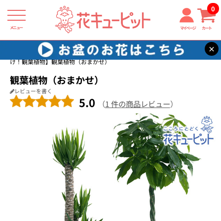
0
メニュー
マイページ
カート
×
花キューピット
お花屋さんがお届け！観葉植物
【お花屋さんがお届
け！観葉植物】観葉植物（おまかせ）
観葉植物（おまかせ）
レビューを書く
5.0
（
1 件の商品レビュー
）